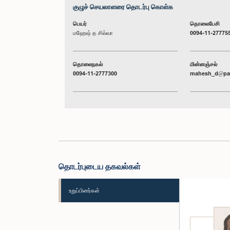
குழுச் செயலாளரை தொடர்பு கொள்க
பெயர்
தொலைபேசி
மஹேஷ் த சில்வா
0094-11-27775
தொலைநகல்
மின்னஞ்சல்
0094-11-2777300
mahesh_d@par
தொடர்புடைய தகவல்கள்
உறுப்பினர்கள்