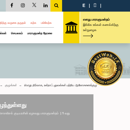
E
|
සි
|
எனது பாராளுமன்றம்
திற்கு வருகை தருதல்
கற்க
பங்கேற்க
இங்கே உங்கள் கணக்கிற்கு
உள்நுழைக
ல்கள்
செயலகம்
பாராளுமன்ற நேரலை
குழுக்கள்
பொது நிர்வாக, உள்நாட்டலுவல்கள் பற்றிய ஆலோசனைக்குழு
ழந்துள்ளது
லிசக் குடியரசின் ஏழாவது பாராளுமன்றம் | 1 வது