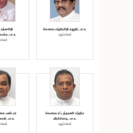
த்னசிறி
கௌரவ சந்திரசிறி கஜதீர, பா.உ.
யக்க, பா.உ.
உறுப்பினர்
்பினர்
க பண்டார
கௌரவ சட்டத்தரணி சந்திம
ன், பா.உ.
வீரக்கொடி, பா.உ.
்பினர்
உறுப்பினர்