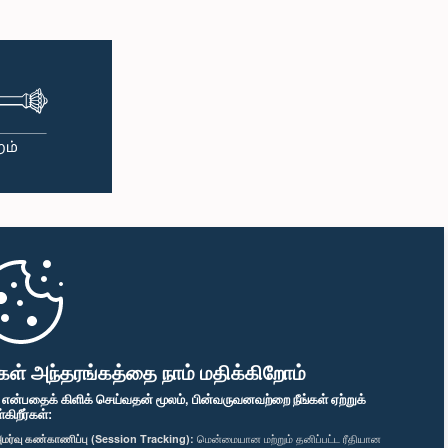
கௌரவ கெளரவ ஆர்.
நாணாயக்கார,
யோகராஜன், பா.உ.,, பா.உ.
.உ.
உறுப்பினர்
்பினர்
கௌரவ கௌரவ எம்.ரி. ஹஸன்
ணி ரஊப் ஹகீம்,
அலி, பா.உ.,, பா.உ.
.உ.
உறுப்பினர்
்பினர்
கள் அந்தரங்கத்தை நாம் மதிக்கிறோம்
" என்பதைக் கிளிக் செய்வதன் மூலம், பின்வருவனவற்றை நீங்கள் ஏற்றுக்
ிறீர்கள்:
மர்வு கண்காணிப்பு (Session Tracking):
மென்மையான மற்றும் தனிப்பட்ட ரீதியான