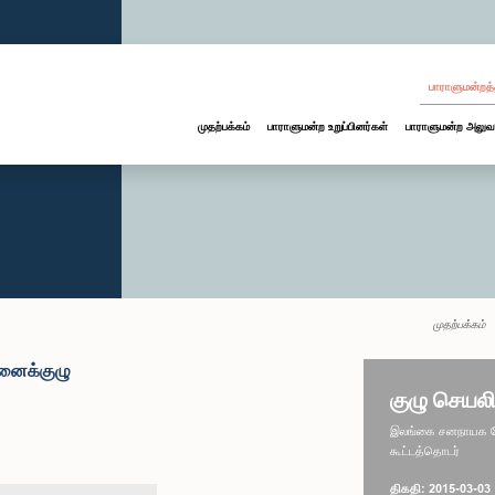
பாராளுமன்றத்
முதற்பக்கம்
பாராளுமன்ற உறுப்பினர்கள்
பாராளுமன்ற அலுவ
முதற்பக்கம்
சனைக்குழு
குழு செயலி
இலங்கை சனநாயக சோச
கூட்டத்தொடர்
திகதி: 2015-03-03