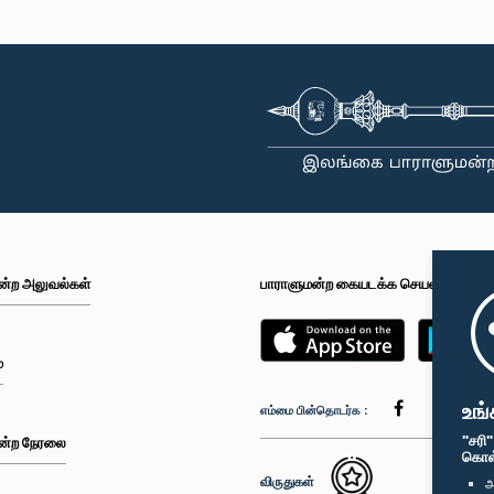
கௌரவ கரு ஜயசூரிய, பா.உ.
ெளரவ முருகேசு
உறுப்பினர்
கௌரவ மனுஷ 
ார், பா.உ.,, பா.உ.
பா
உறுப்பினர்
உறுப
ன்ற அலுவல்கள்
பாராளுமன்ற கையடக்க செயலி
 கௌரவ ஏர்ல்
கௌரவ சட்டத்தர
கௌரவ அஜித் பி. பெரேரா, பா.உ.
ர, பா.உ.,, பா.உ.
்
பா
உறுப்பினர்
உறுப்பினர்
உறுப
உங்
எம்மை பின்தொடர்க :
"சரி
ன்ற நேரலை
கொள்க
விருதுகள்
அ