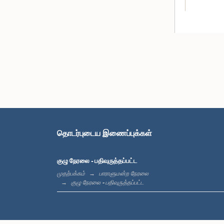
கௌரவ ரீ.பீ
தொடர்புடைய இணைப்புக்கள்
குழு நேரலை - பதிவுருத்தப்பட்ட
முதற்பக்கம்
பாராளுமன்ற நேரலை
குழு நேரலை - பதிவுருத்தப்பட்ட