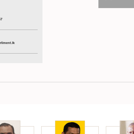
57
liment.lk