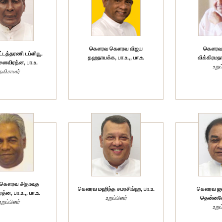
கௌரவ கெளரவ விஜய
கௌரவ ர
டத்தரணி டப்ளியூ.
தஹநாயக்க, பா.உ.,, பா.உ.
விக்கிரமநா
செனவிரத்ன, பா.உ.
உறுப
தவிசாளர்
கௌரவ அதாவுத
கௌரவ மஹிந்த சமரசிங்ஹ, பா.உ.
கௌரவ ஜன
்ன, பா.உ.,, பா.உ.
உறுப்பினர்
தென்னகோ
உறுப்பினர்
உறுப