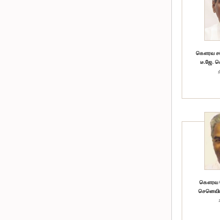
கௌரவ சட்
டீ.ஜே. 
கௌரவ 
செனெவிரத