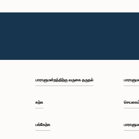
கௌரவ க
சந்திரகும
பாராளுமன்றத்திற்கு வருகை தருதல்
பாராளும
கௌரவ
குணசேக்க
கற்க
செயலகம
பங்கேற்க
பாராளும