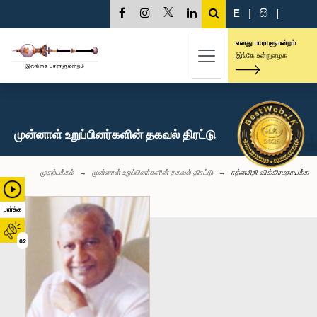
E
|
සි
|
எனது பாராளுமன்றம்
இங்கே உள்நுழைக
முன்னாள் உறுப்பினர்களின் தகவல் திரட்டு
முதற்பக்கம்
முன்னாள் உறுப்பினர்களின் தகவல் திரட்டு
ரத்னசிறி விக்கிரமநாயக்க
பார்க்க
02