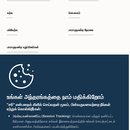
கற்க
செயலகம்
பங்கேற்க
பாராளுமன்ற நேரலை
பாராளுமன்ற உறுப்பினர்கள்
முதற்பக்கம்
பாராளுமன்ற கையடக்க செயலி
உங்கள் அந்தரங்கத்தை நாம் மதிக்கிறோம்
"சரி" என்பதைக் கிளிக் செய்வதன் மூலம், பின்வருவனவற்றை நீங்கள்
ஏற்றுக் கொள்கிறீர்கள்:
அமர்வு கண்காணிப்பு (Session Tracking):
மென்மையான மற்றும் தனிப்பட்ட
ரீதியான அனுபவத்திற்காக எங்கள் இணையத்தளத்தில் உங்கள் செயற்பாட்டைக்
எம்மை பின்தொடர்க :
கண்காணிக்க அமர்வுகளைப் பயன்படுத்துகிறோம்.