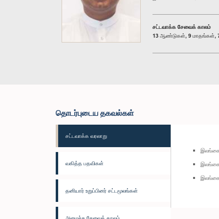
சட்டவாக்க சேவைக் காலம்
13 ஆண்டுகள், 9 மாதங்கள், 7
தொடர்புடைய தகவல்கள்
சட்டவாக்க வரலாறு
இலங்கை
வகித்த பதவிகள்
இலங்கை 
இலங்கை
தனியார் உறுப்பினர் சட்டமூலங்கள்
அமைச்சு சேவைக் காலம்