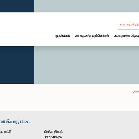
பாராளுமன்றத்
முதற்பக்கம்
பாராளுமன்ற உறுப்பினர்கள்
பாராளுமன்ற அலுவ
முதற்
க்கார, பா.உ.
்ட கட்சி
பிறந்த திகதி
1977-09-24