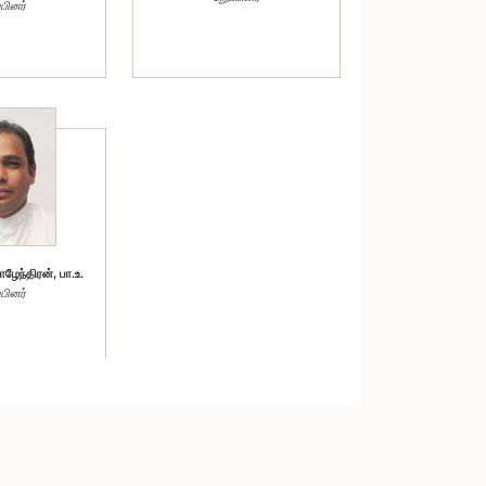
்பினர்
ேந்திரன், பா.உ.
்பினர்