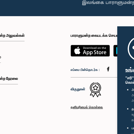
ன்ற அலுவல்கள்
பாராளுமன்ற கையடக்க செயலி
்
உங்
எம்மை பின்தொடர்க :
"சரி
ன்ற நேரலை
கொள்க
விருதுகள்
அ
அ
அ
தனியுரிமைக் கொள்கை
த
உ
த
ப
ப