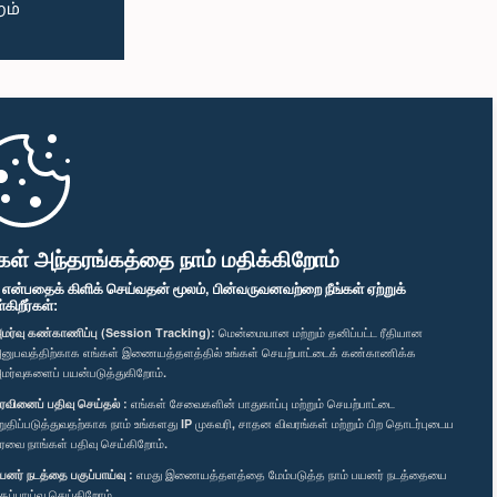
கள் அந்தரங்கத்தை நாம் மதிக்கிறோம்
" என்பதைக் கிளிக் செய்வதன் மூலம், பின்வருவனவற்றை நீங்கள் ஏற்றுக்
ிறீர்கள்:
மர்வு கண்காணிப்பு (Session Tracking):
மென்மையான மற்றும் தனிப்பட்ட ரீதியான
னுபவத்திற்காக எங்கள் இணையத்தளத்தில் உங்கள் செயற்பாட்டைக் கண்காணிக்க
மர்வுகளைப் பயன்படுத்துகிறோம்.
ரவினைப் பதிவு செய்தல் :
எங்கள் சேவைகளின் பாதுகாப்பு மற்றும் செயற்பாட்டை
றுதிப்படுத்துவதற்காக நாம் உங்களது IP முகவரி, சாதன விவரங்கள் மற்றும் பிற தொடர்புடைய
ரவை நாங்கள் பதிவு செய்கிறோம்.
யனர் நடத்தை பகுப்பாய்வு :
எமது இணையத்தளத்தை மேம்படுத்த நாம் பயனர் நடத்தையை
குப்பாய்வு செய்கிறோம்.