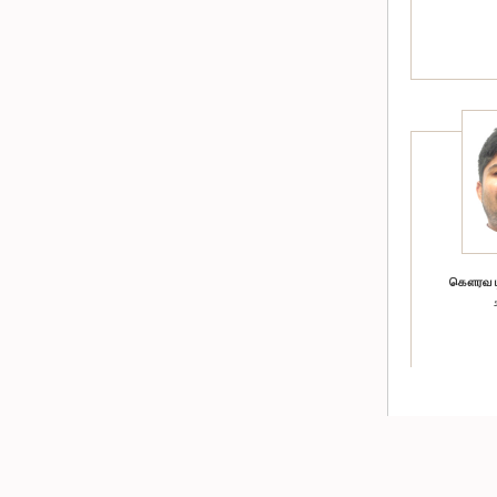
கௌரவ டி.