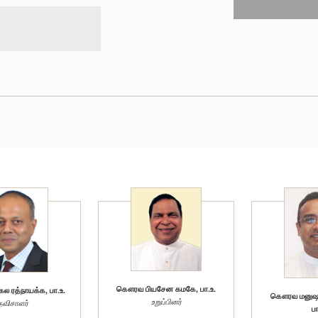
கௌரவ பியசேன கமகே, பா.உ.
 ரத்நாயக்க, பா.உ.
கௌரவ மனுஷ 
உறுப்பினர்
தவிசாளர்
பா