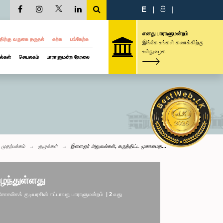
E
|
සි
|
எனது பாராளுமன்றம்
திற்கு வருகை தருதல்
கற்க
பங்கேற்க
இங்கே உங்கள் கணக்கிற்கு
உள்நுழைக
ல்கள்
செயலகம்
பாராளுமன்ற நேரலை
முதற்பக்கம்
குழுக்கள்
இளைஞர் அலுவல்கள், கருத்திட்ட முகாமைத...
ழந்துள்ளது
லிசக் குடியரசின் எட்டாவது பாராளுமன்றம் | 2 வது