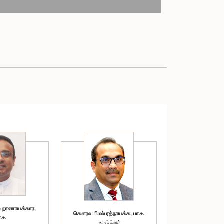
நாணாயக்கார,
கௌரவ பிமல் ரத்நாயக்க, பா.உ.
.உ.
உறுப்பினர்