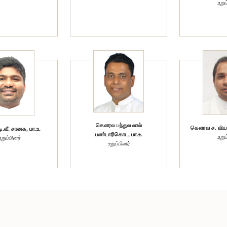
உறுப
கௌரவ பந்துல லால்
கௌரவ ச. வியாழ
வீ. சானக, பா.உ.
பண்டாரிகொட, பா.உ.
உறுப
உறுப்பினர்
உறுப்பினர்