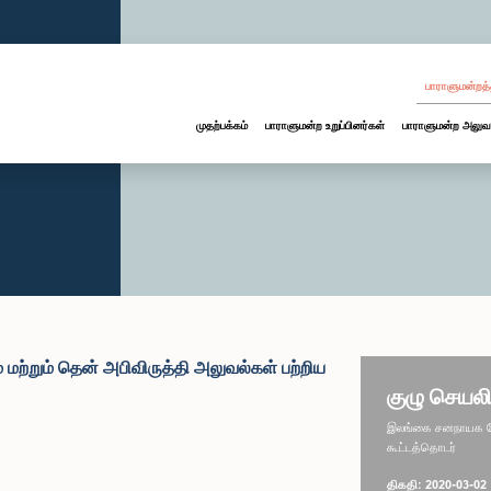
பாராளுமன்றத்
முதற்பக்கம்
பாராளுமன்ற உறுப்பினர்கள்
பாராளுமன்ற அலுவ
மற்றும் தென் அபிவிருத்தி அலுவல்கள் பற்றிய
குழு செயலி
இலங்கை சனநாயக சோச
கூட்டத்தொடர்
திகதி: 2020-03-02