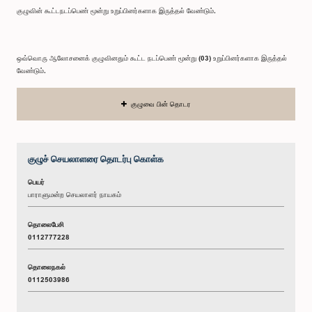
குழுவின் கூட்டநடப்பெண் மூன்று உறுப்பினர்களாக இருத்தல் வேண்டும்.
ஒவ்வொரு ஆலோசனைக் குழுவினதும் கூட்ட நடப்பெண் மூன்று (03) உறுப்பினர்களாக இருத்தல்
வேண்டும்.
குழுவை பின் தொடர
குழுச் செயலாளரை தொடர்பு கொள்க
பெயர்
பாராளுமன்ற செயலாளர் நாயகம்
தொலைபேசி
0112777228
தொலைநகல்
0112503986