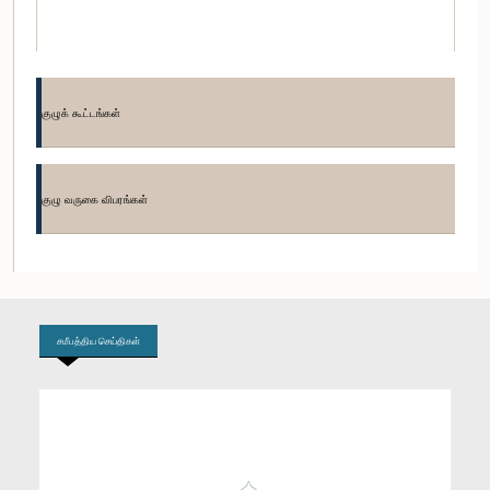
குழுக் கூட்டங்கள்
குழு வருகை விபரங்கள்
கௌரவ சாந்த பண்டார, பா.உ.
உறுப்பினர்
சமீபத்திய செய்திகள்