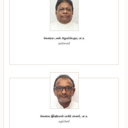
கௌரவ டலஸ் அழகப்பெரும, பா.உ.
தவிசாளர்
கௌரவ இம்தியாஸ் பாகிர் மாகார், பா.உ.
உறுப்பினர்