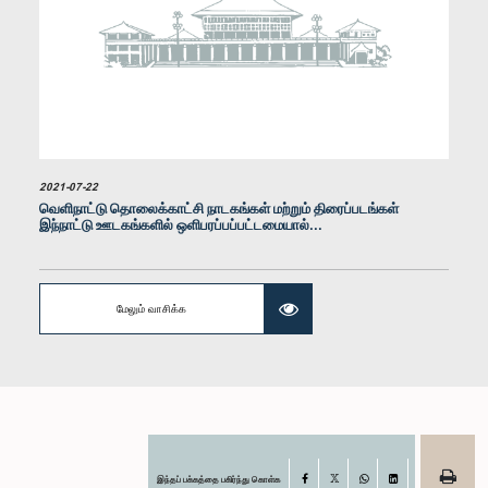
கௌரவ (பேராசிரியர்) சரித்த ஹேரத், பா.உ.
2021-07-22
உறுப்பினர்
வெளிநாட்டு தொலைக்காட்சி நாடகங்கள் மற்றும் திரைப்படங்கள்
இந்நாட்டு ஊடகங்களில் ஒளிபரப்பப்பட்டமையால்...
மேலும் வாசிக்க
இந்தப் பக்கத்தை பகிர்ந்து கொள்க
Facebook