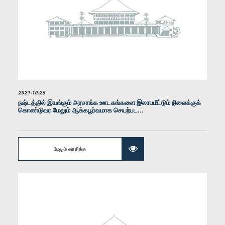
கௌரவ மனுஷ நாணாயக்கார, பா.உ.
உறுப்பினர்
2021-10-25
நஷ்டத்தில் இயங்கும் அரசாங்க ஊடகங்களை இலாபமீட்டும் நிலைக்குக்
கொண்டுவர மேலும் ஆக்கபூர்வமாக செயற்பட...
மேலும் வாசிக்க
கௌரவ உத்திக பிரேமரத்ன, பா.உ.
உறுப்பினர்