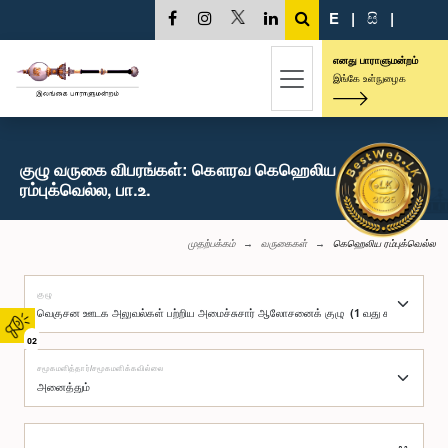
E
|
සි
|
எனது பாராளுமன்றம்
இங்கே உள்நுழைக
குழு வருகை விபரங்கள்: கௌரவ கெஹெலிய
ரம்புக்வெல்ல, பா.உ.
முதற்பக்கம்
வருகைகள்
கெஹெலிய ரம்புக்வெல்ல
குழு
02
சமூகமளித்தார்/சமூகமளிக்கவில்லை