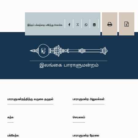
இந்தப் பக்கத்தை பகிர்ந்து கொள்க
Facebook
X
WhatsApp
LinkedIn
பாராளுமன்றத்திற்கு வருகை தருதல்
பாராளுமன்ற அலுவல்கள்
கற்க
செயலகம்
பங்கேற்க
பாராளுமன்ற நேரலை