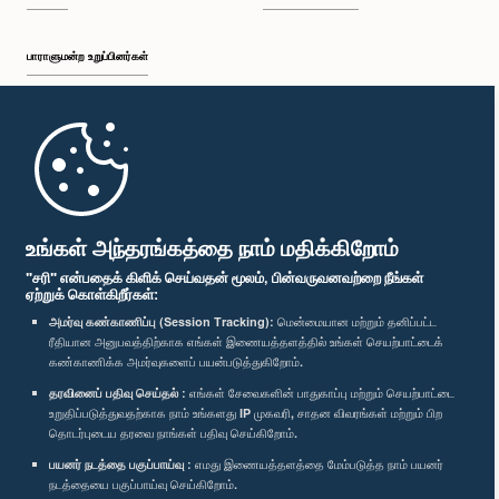
பாராளுமன்ற உறுப்பினர்கள்
முதற்பக்கம்
பாராளுமன்ற கையடக்க செயலி
உங்கள் அந்தரங்கத்தை நாம் மதிக்கிறோம்
"சரி" என்பதைக் கிளிக் செய்வதன் மூலம், பின்வருவனவற்றை நீங்கள்
ஏற்றுக் கொள்கிறீர்கள்:
அமர்வு கண்காணிப்பு (Session Tracking):
மென்மையான மற்றும் தனிப்பட்ட
ரீதியான அனுபவத்திற்காக எங்கள் இணையத்தளத்தில் உங்கள் செயற்பாட்டைக்
எம்மை பின்தொடர்க :
கண்காணிக்க அமர்வுகளைப் பயன்படுத்துகிறோம்.
தரவினைப் பதிவு செய்தல் :
எங்கள் சேவைகளின் பாதுகாப்பு மற்றும் செயற்பாட்டை
விருதுகள்
உறுதிப்படுத்துவதற்காக நாம் உங்களது IP முகவரி, சாதன விவரங்கள் மற்றும் பிற
தொடர்புடைய தரவை நாங்கள் பதிவு செய்கிறோம்.
பயனர் நடத்தை பகுப்பாய்வு :
எமது இணையத்தளத்தை மேம்படுத்த நாம் பயனர்
தனியுரிமைக் கொள்கை
நடத்தையை பகுப்பாய்வு செய்கிறோம்.