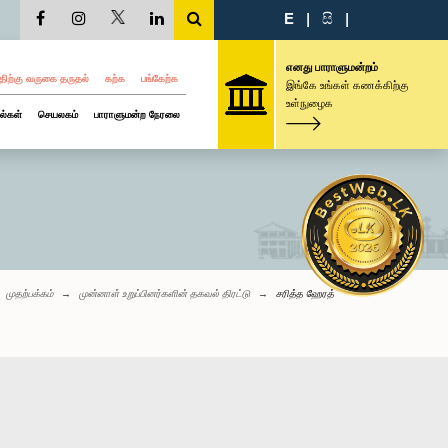
E
|
සි
|
எனது பாராளுமன்றம்
திற்கு வருகை தருதல்
கற்க
பங்கேற்க
இங்கே உங்கள் கணக்கிற்கு
உள்நுழைக
ல்கள்
செயலகம்
பாராளுமன்ற நேரலை
முதற்பக்கம்
முன்னாள் உறுப்பினர்களின் தகவல் திரட்டு
சரித்த ஹேரத்