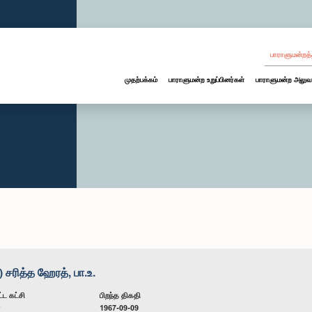
பாராளுமன்றத்
முதற்பக்கம்
பாராளுமன்ற உறுப்பினர்கள்
பாராளுமன்ற அலுவ
 சரித்த ஹேரத், பா.உ.
்ட கட்சி
பிறந்த திகதி
ன
1967-09-09