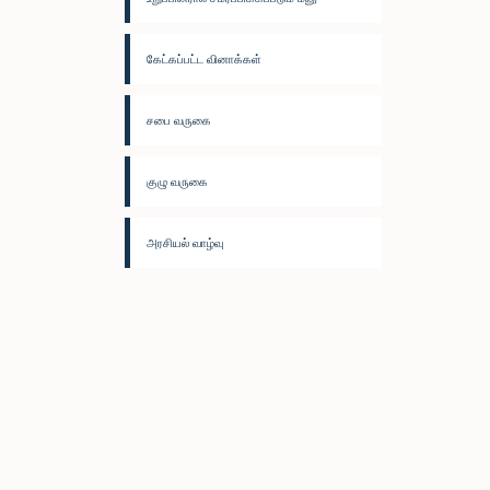
கேட்கப்பட்ட வினாக்கள்
சபை வருகை
குழு வருகை
அரசியல் வாழ்வு