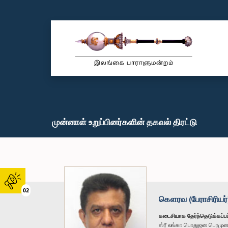
முன்னாள் உறுப்பினர்களின் தகவல் திரட்டு
02
கௌரவ (பேராசிரியர்)
கடைசியாக தேர்ந்தெடுக்கப்பட
ஸ்ரீ லங்கா பொதுஜன பெரமு