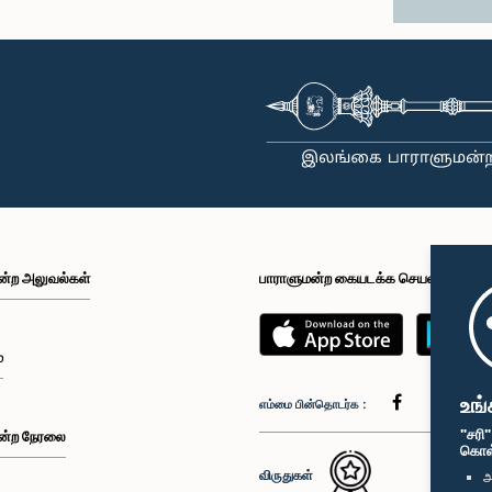
ன்ற அலுவல்கள்
பாராளுமன்ற கையடக்க செயலி
்
உங்
எம்மை பின்தொடர்க :
"சரி
ன்ற நேரலை
கொள்க
விருதுகள்
அ