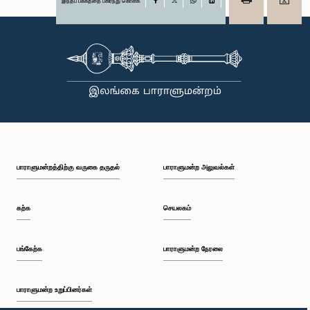
இந்தப் பக்கத்தை பகிர்ந்து கொள்க
Facebook
X
WhatsApp
LinkedIn
பாராளுமன்றத்திற்கு வருகை தருதல்
பாராளுமன்ற அலுவல்கள்
கற்க
செயலகம்
பங்கேற்க
பாராளுமன்ற நேரலை
பாராளுமன்ற உறுப்பினர்கள்