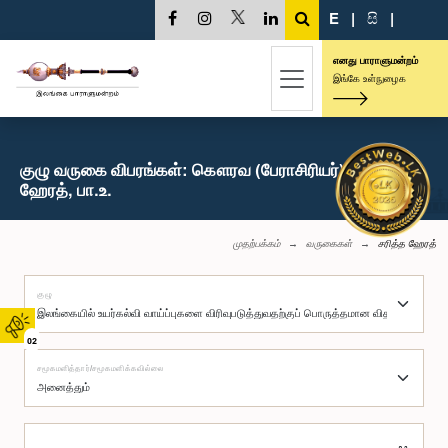
E
|
සි
|
எனது பாராளுமன்றம்
இங்கே உள்நுழைக
குழு வருகை விபரங்கள்: கௌரவ (பேராசிரியர்) சரித்த
ஹேரத், பா.உ.
முதற்பக்கம்
வருகைகள்
சரித்த ஹேரத்
குழு
02
சமூகமளித்தார்/சமூகமளிக்கவில்லை