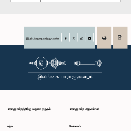
இந்தப் பக்கத்தை பகிர்ந்து கொள்க
Facebook
X
WhatsApp
LinkedIn
பாராளுமன்றத்திற்கு வருகை தருதல்
பாராளுமன்ற அலுவல்கள்
கற்க
செயலகம்