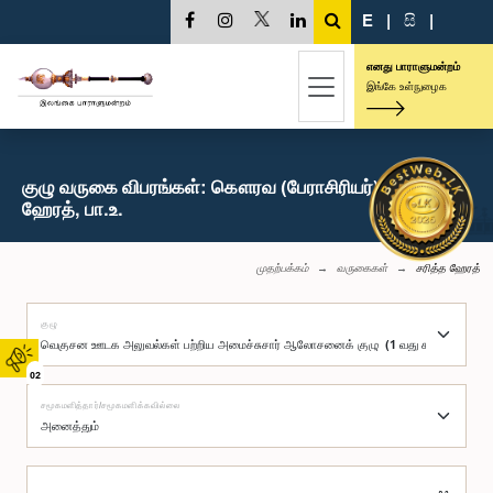
E
|
සි
|
எனது பாராளுமன்றம்
இங்கே உள்நுழைக
குழு வருகை விபரங்கள்: கௌரவ (பேராசிரியர்) சரித்த
ஹேரத், பா.உ.
முதற்பக்கம்
வருகைகள்
சரித்த ஹேரத்
குழு
02
சமூகமளித்தார்/சமூகமளிக்கவில்லை