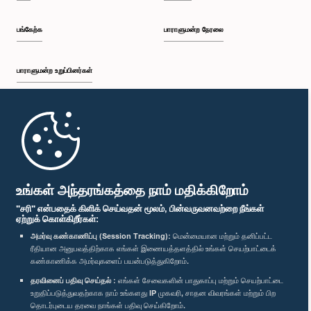
பங்கேற்க
பாராளுமன்ற நேரலை
பாராளுமன்ற உறுப்பினர்கள்
முதற்பக்கம்
பாராளுமன்ற கையடக்க செயலி
உங்கள் அந்தரங்கத்தை நாம் மதிக்கிறோம்
"சரி" என்பதைக் கிளிக் செய்வதன் மூலம், பின்வருவனவற்றை நீங்கள்
ஏற்றுக் கொள்கிறீர்கள்:
அமர்வு கண்காணிப்பு (Session Tracking):
மென்மையான மற்றும் தனிப்பட்ட
ரீதியான அனுபவத்திற்காக எங்கள் இணையத்தளத்தில் உங்கள் செயற்பாட்டைக்
எம்மை பின்தொடர்க :
கண்காணிக்க அமர்வுகளைப் பயன்படுத்துகிறோம்.
தரவினைப் பதிவு செய்தல் :
எங்கள் சேவைகளின் பாதுகாப்பு மற்றும் செயற்பாட்டை
விருதுகள்
உறுதிப்படுத்துவதற்காக நாம் உங்களது IP முகவரி, சாதன விவரங்கள் மற்றும் பிற
தொடர்புடைய தரவை நாங்கள் பதிவு செய்கிறோம்.