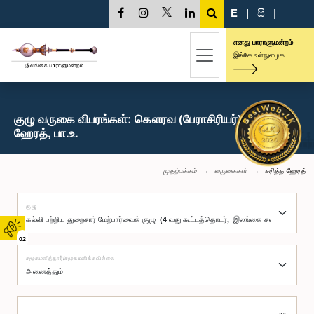
E
|
සි
|
எனது பாராளுமன்றம்
இங்கே உள்நுழைக
குழு வருகை விபரங்கள்: கௌரவ (பேராசிரியர்) சரித்த
ஹேரத், பா.உ.
முதற்பக்கம்
வருகைகள்
சரித்த ஹேரத்
குழு
02
சமூகமளித்தார்/சமூகமளிக்கவில்லை