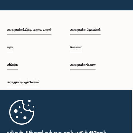
பாராளுமன்றத்திற்கு வருகை தருதல்
பாராளுமன்ற அலுவல்கள்
கற்க
செயலகம்
பங்கேற்க
பாராளுமன்ற நேரலை
பாராளுமன்ற உறுப்பினர்கள்
முதற்பக்கம்
பாராளுமன்ற கையடக்க செயலி