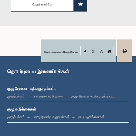
மேலும் வாசிக்க
கௌரவ ரோஹண பண்டார, பா.உ.
உறுப்பினர்
இந்தப் பக்கத்தை பகிர்ந்து கொள்க
Facebook
X
WhatsApp
LinkedIn
தொடர்புடைய இணைப்புக்கள்
குழு நேரலை - பதிவுருத்தப்பட்ட
முதற்பக்கம்
பாராளுமன்ற நேரலை
குழு நேரலை - பதிவுருத்தப்பட்ட
கௌரவ டப்ளியூ.எச்.எம். தர்மசேன, பா.உ.
உறுப்பினர்
குழு அறிக்கைகள்
முதற்பக்கம்
பாராளுமன்ற அலுவல்கள்
குழு அறிக்கைகள்