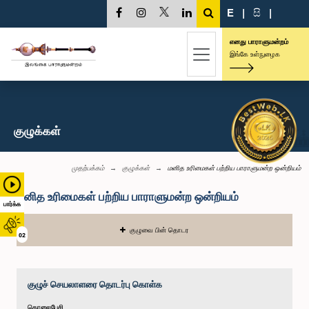
E
|
සි
|
எனது பாராளுமன்றம்
இங்கே உள்நுழைக
குழுக்கள்
முதற்பக்கம்
குழுக்கள்
மனித உரிமைகள் பற்றிய பாராளுமன்ற ஒன்றியம்
மனித உரிமைகள் பற்றிய பாராளுமன்ற ஒன்றியம்
பார்க்க
குழுவை பின் தொடர
02
குழுச் செயலாளரை தொடர்பு கொள்க
தொலைபேசி