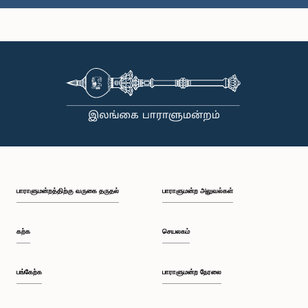
கௌரவ (பேராசிரியர்) சரித்த ஹேரத், பா.உ.
உறுப்பினர்
பாராளுமன்றத்திற்கு வருகை தருதல்
பாராளுமன்ற அலுவல்கள்
கற்க
செயலகம்
பங்கேற்க
பாராளுமன்ற நேரலை
கௌரவ கே.பி.எஸ். குமாரசிறி, பா.உ.
உறுப்பினர்