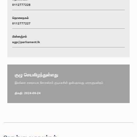
0112777228
தொலைநகல்
0112777227
மின்னஞ்சல்
sgp@parliament.lk
குழு செயலிழந்துள்ளது
இலங்கை சனநாயக சோசலிசக் குடியரசின் ஒன்பதாவது பாராளுமன்றம்
திகதி: 2024-09-24