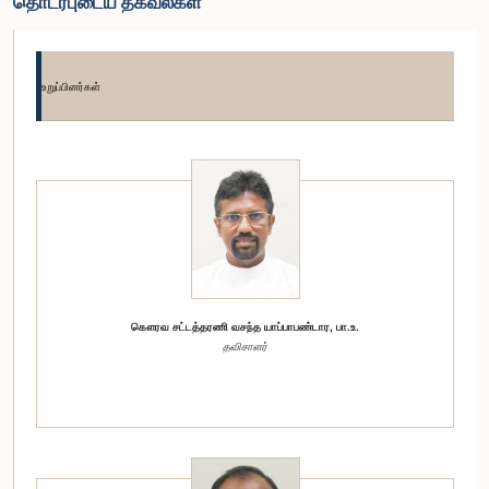
தொடர்புடைய தகவல்கள்
உறுப்பினர்கள்
கௌரவ சட்டத்தரணி வசந்த யாப்பாபண்டார, பா.உ.
தவிசாளர்