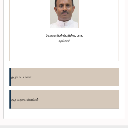
கௌரவ நிமல் பியதிஸ்ஸ, பா.உ.
உறுப்பினர்
குழுக் கூட்டங்கள்
குழு வருகை விபரங்கள்
கௌரவ மொஹமட் முஸம்மில், பா.உ.
உறுப்பினர்