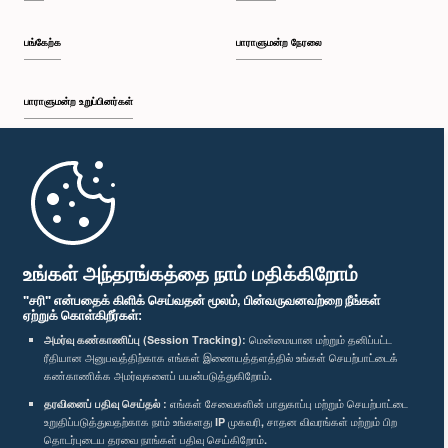
பங்கேற்க
பாராளுமன்ற நேரலை
பாராளுமன்ற உறுப்பினர்கள்
முதற்பக்கம்
பாராளுமன்ற கையடக்க செயலி
உங்கள் அந்தரங்கத்தை நாம் மதிக்கிறோம்
"சரி" என்பதைக் கிளிக் செய்வதன் மூலம், பின்வருவனவற்றை நீங்கள்
ஏற்றுக் கொள்கிறீர்கள்:
அமர்வு கண்காணிப்பு (Session Tracking):
மென்மையான மற்றும் தனிப்பட்ட
ரீதியான அனுபவத்திற்காக எங்கள் இணையத்தளத்தில் உங்கள் செயற்பாட்டைக்
எம்மை பின்தொடர்க :
கண்காணிக்க அமர்வுகளைப் பயன்படுத்துகிறோம்.
தரவினைப் பதிவு செய்தல் :
எங்கள் சேவைகளின் பாதுகாப்பு மற்றும் செயற்பாட்டை
விருதுகள்
உறுதிப்படுத்துவதற்காக நாம் உங்களது IP முகவரி, சாதன விவரங்கள் மற்றும் பிற
தொடர்புடைய தரவை நாங்கள் பதிவு செய்கிறோம்.