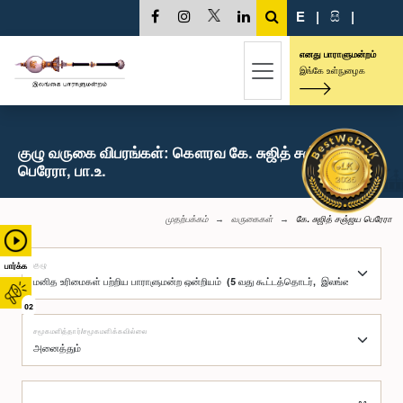
E
|
සි
|
எனது பாராளுமன்றம்
இங்கே உள்நுழைக
குழு வருகை விபரங்கள்: கௌரவ கே. சுஜித் சஞ்ஜய
பெரேரா, பா.உ.
முதற்பக்கம்
வருகைகள்
கே. சுஜித் சஞ்ஜய பெரேரா
குழு
பார்க்க
02
சமூகமளித்தார்/சமூகமளிக்கவில்லை