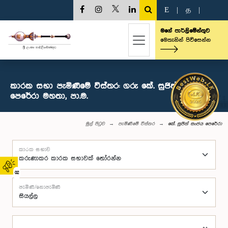
E
|
த
|
මගේ පාර්ලිමේන්තුව
මෙතැනින් පිවිසෙන්න
කාරක සභා පැමිණීමේ විස්තර: ගරු කේ. සුජිත් සංජය
පෙරේරා මහතා, පා.ම.
මුල් පිටුව
පැමිණීමේ විස්තර
කේ. සුජිත් සංජය පෙරේරා
කාරක සභාව
02
පැමිණි/නොපැමිණි