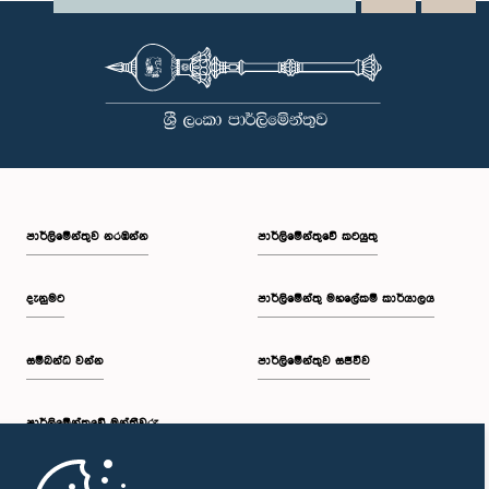
පාර්ලි‌මේන්තුව නරඹන්න
පාර්ලිමේන්තුවේ කටයුතු
දැනුමට
පාර්ලිමේන්තු මහලේකම් කාර්යාලය
සම්බන්ධ වන්න
පාර්ලිමේන්තුව සජීවීව
පාර්ලි‌මේන්තුවේ මන්ත්‍රීවරු
මුල් පිටුව