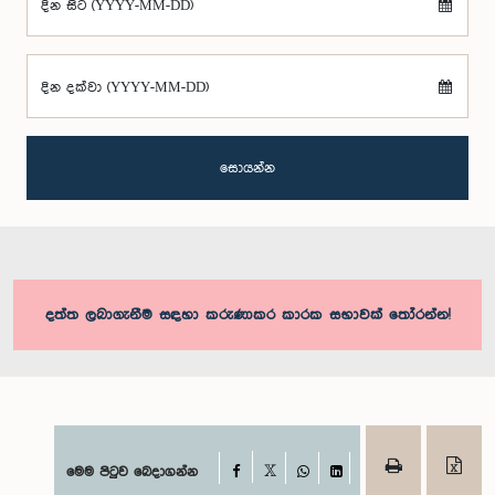
දින සිට (YYYY-MM-DD)
දින දක්වා (YYYY-MM-DD)
සොයන්න
දත්ත ලබාගැනීම සඳහා කරුණාකර කාරක සභාවක් තෝරන්න!
Facebook
මෙම පිටුව බෙදාගන්න
X
WhatsApp
LinkedIn