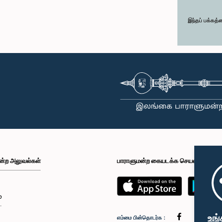
இந்தப் பக்கத்
ன்ற அலுவல்கள்
பாராளுமன்ற கையடக்க செயலி
்
உங்
எம்மை பின்தொடர்க :