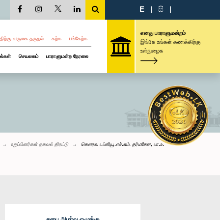
E
|
සි
|
எனது பாராளுமன்றம்
திற்கு வருகை தருதல்
கற்க
பங்கேற்க
இங்கே உங்கள் கணக்கிற்கு
உள்நுழைக
ல்கள்
செயலகம்
பாராளுமன்ற நேரலை
உறுப்பினர்கள் தகவல் திரட்டு
கௌரவ டப்ளியூ.எச்.எம். தர்மசேன, பா.உ.
சபை அமர்வு ஒழுங்கு