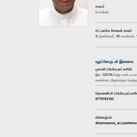
சமயம்
பௌத்தர்
சட்டவாக்க சேவைக் காலம்
5 ஆண்டுகள், 10 மாதங்கள், 1
உறுப்பினருடன் இணைக
முகவரி (அமர்வு நாட்களில்)
இல. 123/10,பிரஜா மண்டல ம
கலல்கொட,ஹோகந்தர தெற்கு
தொலைபேசி (அமர்வு நாட்களில
0779763163
மின்னஞ்சல்
dharmasena_w@parliamen