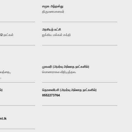
சமூக அந்தஸ்து
திருமணமானவர்
அரசியற் கட்சி
2 நாட்கள்
ஐக்கிய மக்கள் சக்தி
முகவரி (அமர்வு அல்லாத நாட்களில்)
ாவத்தை,
மொணராகல வீதி,புத்தல.
.
்)
தொலைபேசி (அமர்வு அல்லாத நாட்களில்)
0552273764
t.lk