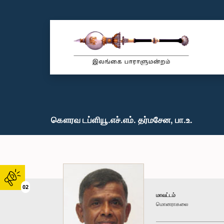
கௌரவ டப்ளியூ.எச்.எம். தர்மசேன, பா.உ.
02
மாவட்டம்
மொனராகலை