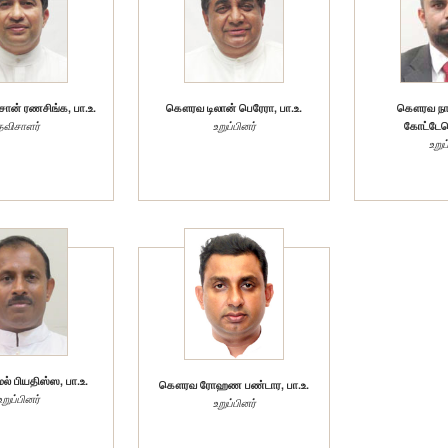
ன் ரணசிங்க, பா.உ.
கௌரவ டிலான் பெரேரா, பா.உ.
கௌரவ நா
தவிசாளர்
உறுப்பினர்
கோட்டேக
உறுப
் பியதிஸ்ஸ, பா.உ.
கௌரவ ரோஹண பண்டார, பா.உ.
உறுப்பினர்
உறுப்பினர்