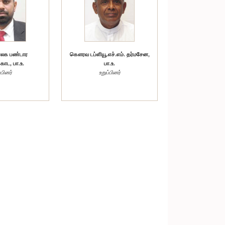
லக பண்டார
கௌரவ டப்ளியூ.எச்.எம். தர்மசேன,
ொட, பா.உ.
பா.உ.
்பினர்
உறுப்பினர்