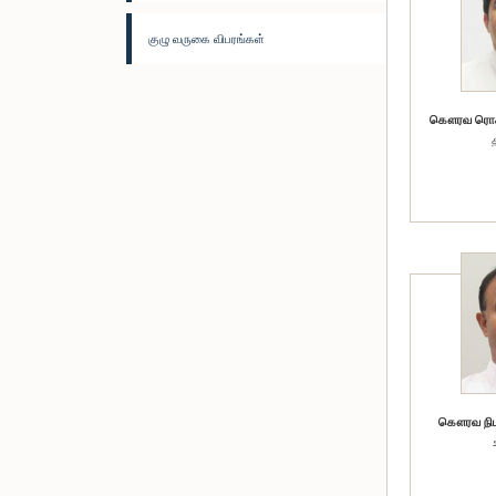
குழு வருகை விபரங்கள்
கௌரவ ரொசா
கௌரவ நிமல