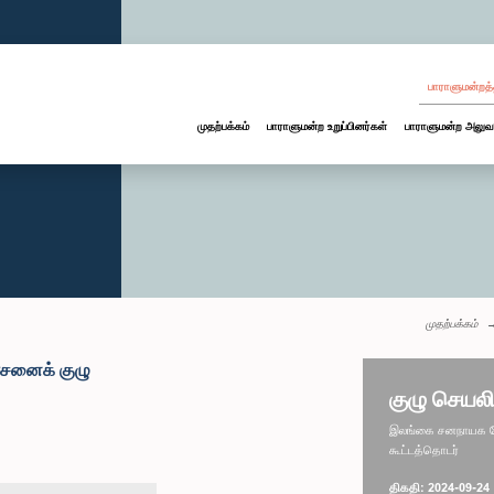
பாராளுமன்றத்
முதற்பக்கம்
பாராளுமன்ற உறுப்பினர்கள்
பாராளுமன்ற அலுவ
முதற்பக்கம்
ோசனைக் குழு
குழு செயலி
இலங்கை சனநாயக சோச
கூட்டத்தொடர்
திகதி: 2024-09-24