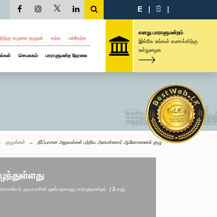
E
|
සි
|
எனது பாராளுமன்றம்
திற்கு வருகை தருதல்
கற்க
பங்கேற்க
இங்கே உங்கள் கணக்கிற்கு
உள்நுழைக
ல்கள்
செயலகம்
பாராளுமன்ற நேரலை
குழுக்கள்
நீர்ப்பாசன அலுவல்கள் பற்றிய அமைச்சுசார் ஆலோசனைக் குழு
ழந்துள்ளது
லிசக் குடியரசின் ஒன்பதாவது பாராளுமன்றம் | 2 வது