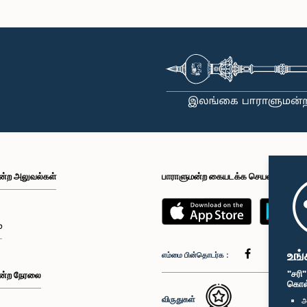
ன்ற அலுவல்கள்
பாராளுமன்ற கையடக்க செயலி
்
உங்
எம்மை பின்தொடர்க :
"சரி
ன்ற நேரலை
கொள்க
விருதுகள்
அ