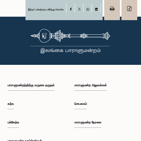
இந்தப் பக்கத்தை பகிர்ந்து கொள்க
Facebook
X
WhatsApp
LinkedIn
பாராளுமன்றத்திற்கு வருகை தருதல்
பாராளுமன்ற அலுவல்கள்
கற்க
செயலகம்
பங்கேற்க
பாராளுமன்ற நேரலை
பாராளுமன்ற உறுப்பினர்கள்