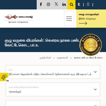
E
|
සි
|
எனது பாராளுமன்றம்
இங்கே உள்நுழைக
குழு வருகை விபரங்கள்: கௌரவ நாலக பண்டார
கோட்டேகொட, பா.உ.
முதற்பக்கம்
வருகைகள்
நாலக பண்டார கோட்டேகொட
குழு
02
சமூகமளித்தார்/சமூகமளிக்கவில்லை