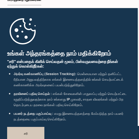
முதற்பக்கம்
பாராளுமன்ற கையடக்க செயலி
உங்கள் அந்தரங்கத்தை நாம் மதிக்கிறோம்
"சரி" என்பதைக் கிளிக் செய்வதன் மூலம், பின்வருவனவற்றை நீங்கள்
ஏற்றுக் கொள்கிறீர்கள்:
அமர்வு கண்காணிப்பு (Session Tracking):
மென்மையான மற்றும் தனிப்பட்ட
ரீதியான அனுபவத்திற்காக எங்கள் இணையத்தளத்தில் உங்கள் செயற்பாட்டைக்
எம்மை பின்தொடர்க :
கண்காணிக்க அமர்வுகளைப் பயன்படுத்துகிறோம்.
தரவினைப் பதிவு செய்தல் :
எங்கள் சேவைகளின் பாதுகாப்பு மற்றும் செயற்பாட்டை
விருதுகள்
உறுதிப்படுத்துவதற்காக நாம் உங்களது IP முகவரி, சாதன விவரங்கள் மற்றும் பிற
தொடர்புடைய தரவை நாங்கள் பதிவு செய்கிறோம்.
பயனர் நடத்தை பகுப்பாய்வு :
எமது இணையத்தளத்தை மேம்படுத்த நாம் பயனர்
தனியுரிமைக் கொள்கை
நடத்தையை பகுப்பாய்வு செய்கிறோம்.
பதிப்புரிமை © இலங்கை பாராளுமன்றம்.
சரி
முழுப்பதிப்புரிமையுடையது.