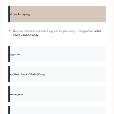
சட்டவாக்க வரலாறு
இலங்கை சனநாயக சோசலிசக் குடியரசின் ஒன்பதாவது பாராளுமன்றம் (2020-
08-05 - 2024-09-24)
குழுக்கள்
உறுப்பினரால் சமர்ப்பிக்கப்படும் மனு
சபை வருகை