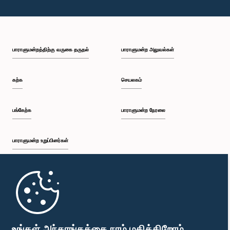
பாராளுமன்றத்திற்கு வருகை தருதல்
பாராளுமன்ற அலுவல்கள்
கற்க
செயலகம்
பங்கேற்க
பாராளுமன்ற நேரலை
பாராளுமன்ற உறுப்பினர்கள்
முதற்பக்கம்
பாராளுமன்ற கையடக்க செயலி
உங்கள் அந்தரங்கத்தை நாம் மதிக்கிறோம்