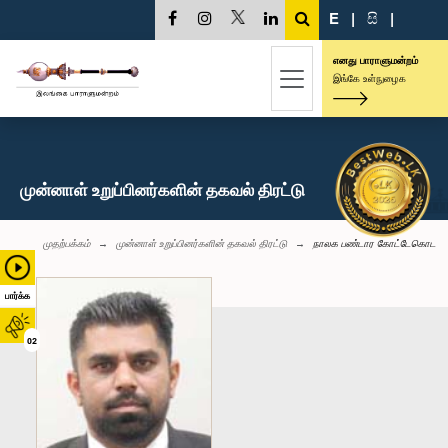
E
|
සි
|
எனது பாராளுமன்றம்
இங்கே உள்நுழைக
முன்னாள் உறுப்பினர்களின் தகவல் திரட்டு
முதற்பக்கம்
முன்னாள் உறுப்பினர்களின் தகவல் திரட்டு
நாலக பண்டார கோட்டேகொட
பார்க்க
02