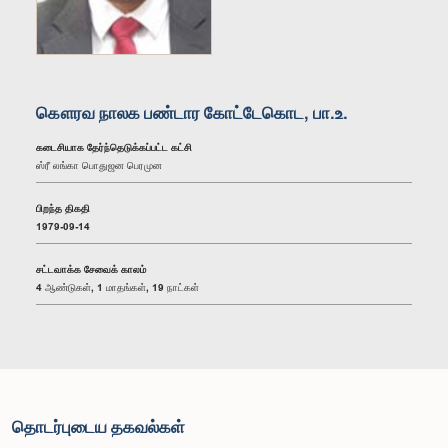
கௌரவ நாலக பண்டார கோட்டேகொட, பா.உ.
கடைசியாக தேர்ந்தெடுக்கப்பட்ட கட்சி
ஸ்ரீ லங்கா பொதுஜன பெரமுன
பிறந்த திகதி
1979-09-14
சட்டவாக்க சேவைக் காலம்
4 ஆண்டுகள், 1 மாதங்கள், 19 நாட்கள்
தொடர்புடைய தகவல்கள்