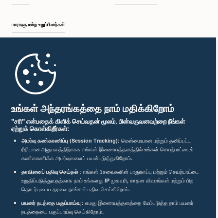
பாராளுமன்ற உறுப்பினர்கள்
முதற்பக்கம்
பாராளுமன்ற கையடக்க செயலி
உங்கள் அந்தரங்கத்தை நாம் மதிக்கிறோம்
"சரி" என்பதைக் கிளிக் செய்வதன் மூலம், பின்வருவனவற்றை நீங்கள்
ஏற்றுக் கொள்கிறீர்கள்:
அமர்வு கண்காணிப்பு (Session Tracking):
மென்மையான மற்றும் தனிப்பட்ட
ரீதியான அனுபவத்திற்காக எங்கள் இணையத்தளத்தில் உங்கள் செயற்பாட்டைக்
எம்மை பின்தொடர்க :
கண்காணிக்க அமர்வுகளைப் பயன்படுத்துகிறோம்.
தரவினைப் பதிவு செய்தல் :
எங்கள் சேவைகளின் பாதுகாப்பு மற்றும் செயற்பாட்டை
விருதுகள்
உறுதிப்படுத்துவதற்காக நாம் உங்களது IP முகவரி, சாதன விவரங்கள் மற்றும் பிற
தொடர்புடைய தரவை நாங்கள் பதிவு செய்கிறோம்.
பயனர் நடத்தை பகுப்பாய்வு :
எமது இணையத்தளத்தை மேம்படுத்த நாம் பயனர்
தனியுரிமைக் கொள்கை
நடத்தையை பகுப்பாய்வு செய்கிறோம்.