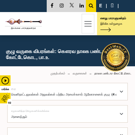
E
|
සි
|
எனது பாராளுமன்றம்
இங்கே உள்நுழைக
குழு வருகை விபரங்கள்: கௌரவ நாலக பண்டார
கோட்டேகொட, பா.உ.
முதற்பக்கம்
வருகைகள்
நாலக பண்டார கோட்டேகொட
குழு
பார்க்க
02
சமூகமளித்தார்/சமூகமளிக்கவில்லை