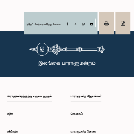
இந்தப் பக்கத்தை பகிர்ந்து கொள்க
Facebook
X
WhatsApp
LinkedIn
பாராளுமன்றத்திற்கு வருகை தருதல்
பாராளுமன்ற அலுவல்கள்
கற்க
செயலகம்
பங்கேற்க
பாராளுமன்ற நேரலை