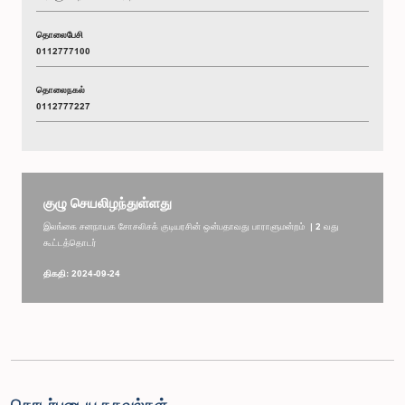
தொலைபேசி
0112777100
தொலைநகல்
0112777227
குழு செயலிழந்துள்ளது
இலங்கை சனநாயக சோசலிசக் குடியரசின் ஒன்பதாவது பாராளுமன்றம் | 2 வது
கூட்டத்தொடர்
திகதி: 2024-09-24
தொடர்புடைய தகவல்கள்