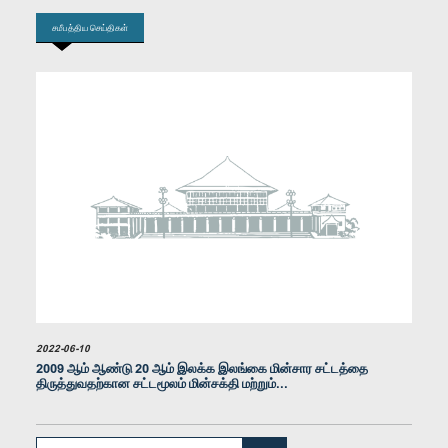
சமீபத்திய செய்திகள்
கௌரவ கபீர் ஹஷீம், பா.உ.
உறுப்பினர்
2022-06-10
2009 ஆம் ஆண்டு 20 ஆம் இலக்க இலங்கை மின்சார சட்டத்தை
திருத்துவதற்கான சட்டமூலம் மின்சக்தி மற்றும்...