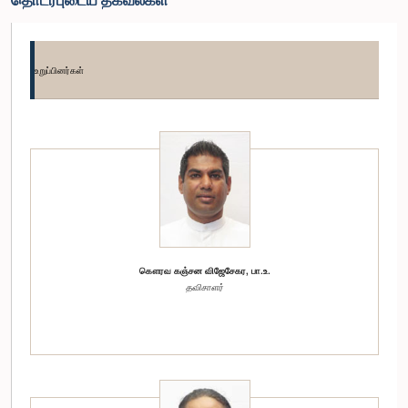
உறுப்பினர்கள்
கௌரவ கஞ்சன விஜேசேகர, பா.உ.
தவிசாளர்