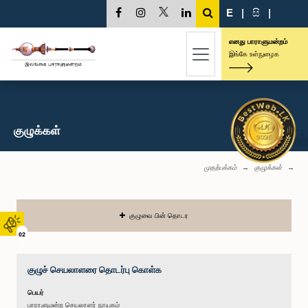
E
|
සි
|
எனது பாராளுமன்றம்
இங்கே உள்நுழைக
குழுக்கள்
முதற்பக்கம்
குழுக்கள்
குழுவை பின் தொடர
02
குழுச் செயலாளரை தொடர்பு கொள்க
பெயர்
பாராளுமன்ற செயலாளர் நாயகம்