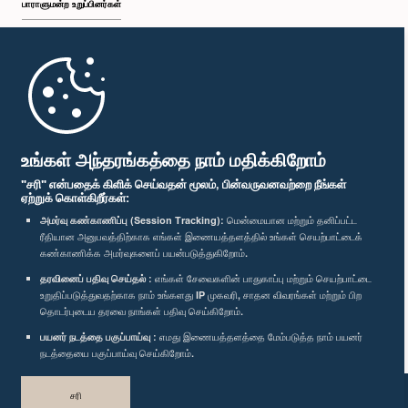
பாராளுமன்ற உறுப்பினர்கள்
முதற்பக்கம்
பாராளுமன்ற கையடக்க செயலி
உங்கள் அந்தரங்கத்தை நாம் மதிக்கிறோம்
"சரி" என்பதைக் கிளிக் செய்வதன் மூலம், பின்வருவனவற்றை நீங்கள்
ஏற்றுக் கொள்கிறீர்கள்:
அமர்வு கண்காணிப்பு (Session Tracking):
மென்மையான மற்றும் தனிப்பட்ட
ரீதியான அனுபவத்திற்காக எங்கள் இணையத்தளத்தில் உங்கள் செயற்பாட்டைக்
எம்மை பின்தொடர்க :
கண்காணிக்க அமர்வுகளைப் பயன்படுத்துகிறோம்.
தரவினைப் பதிவு செய்தல் :
எங்கள் சேவைகளின் பாதுகாப்பு மற்றும் செயற்பாட்டை
உறுதிப்படுத்துவதற்காக நாம் உங்களது IP முகவரி, சாதன விவரங்கள் மற்றும் பிற
விருதுகள்
தொடர்புடைய தரவை நாங்கள் பதிவு செய்கிறோம்.
பயனர் நடத்தை பகுப்பாய்வு :
எமது இணையத்தளத்தை மேம்படுத்த நாம் பயனர்
தனியுரிமைக் கொள்கை
நடத்தையை பகுப்பாய்வு செய்கிறோம்.
பதிப்புரிமை © இலங்கை பாராளுமன்றம்.
சரி
முழுப்பதிப்புரிமையுடையது.