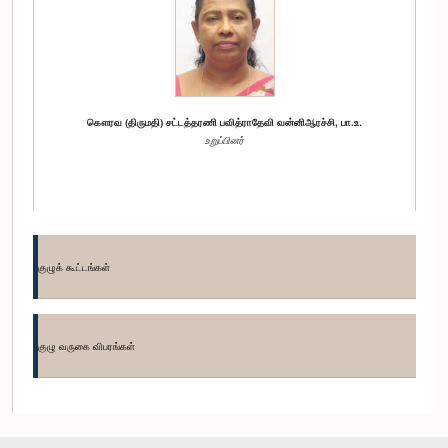
கௌரவ (திருமதி) சட்டத்தரணி பவித்ராதேவி வன்னிஆரச்சி, பா.உ.
உறுப்பினர்
குழுக் கூட்டங்கள்
குழு வருகை விபரங்கள்
கௌரவ துமிந்த திசாநாயக்க, பா.உ.
உறுப்பினர்