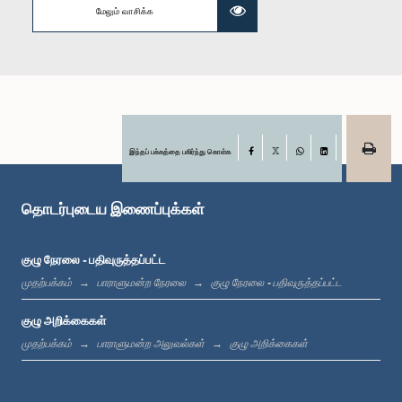
மேலும் வாசிக்க
கௌரவ நலீன் பண்டார ஜயமஹ, பா.உ.
உறுப்பினர்
இந்தப் பக்கத்தை பகிர்ந்து கொள்க
Facebook
X
WhatsApp
LinkedIn
தொடர்புடைய இணைப்புக்கள்
குழு நேரலை - பதிவுருத்தப்பட்ட
முதற்பக்கம்
பாராளுமன்ற நேரலை
குழு நேரலை - பதிவுருத்தப்பட்ட
கௌரவ நாலக பண்டார கோட்டேகொட, பா.உ.
உறுப்பினர்
குழு அறிக்கைகள்
முதற்பக்கம்
பாராளுமன்ற அலுவல்கள்
குழு அறிக்கைகள்