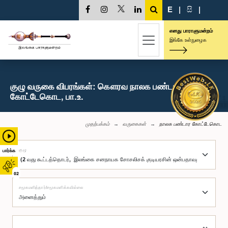
E
|
සි
|
எனது பாராளுமன்றம்
இங்கே உள்நுழைக
குழு வருகை விபரங்கள்: கௌரவ நாலக பண்டார
கோட்டேகொட, பா.உ.
முதற்பக்கம்
வருகைகள்
நாலக பண்டார கோட்டேகொட
குழு
பார்க்க
02
சமூகமளித்தார்/சமூகமளிக்கவில்லை