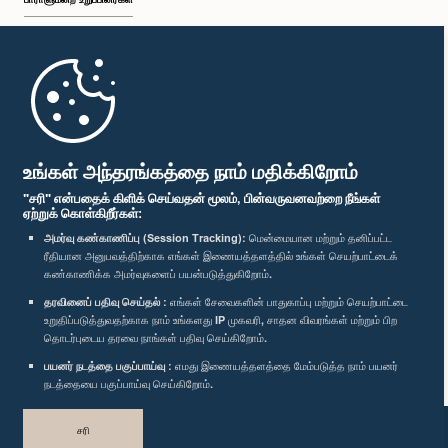
முதற்பக்கம்
பாராளுமன்ற கையடக்க செயலி
உங்கள் அந்தரங்கத்தை நாம் மதிக்கிறோம்
"சரி" என்பதைக் கிளிக் செய்வதன் மூலம், பின்வருவனவற்றை நீங்கள்
ஏற்றுக் கொள்கிறீர்கள்:
அமர்வு கண்காணிப்பு (Session Tracking):
மென்மையான மற்றும் தனிப்பட்ட
ரீதியான அனுபவத்திற்காக எங்கள் இணையத்தளத்தில் உங்கள் செயற்பாட்டைக்
எம்மை பின்தொடர்க :
கண்காணிக்க அமர்வுகளைப் பயன்படுத்துகிறோம்.
தரவினைப் பதிவு செய்தல் :
எங்கள் சேவைகளின் பாதுகாப்பு மற்றும் செயற்பாட்டை
விருதுகள்
உறுதிப்படுத்துவதற்காக நாம் உங்களது IP முகவரி, சாதன விவரங்கள் மற்றும் பிற
தொடர்புடைய தரவை நாங்கள் பதிவு செய்கிறோம்.
பயனர் நடத்தை பகுப்பாய்வு :
எமது இணையத்தளத்தை மேம்படுத்த நாம் பயனர்
தனியுரிமைக் கொள்கை
நடத்தையை பகுப்பாய்வு செய்கிறோம்.
பதிப்புரிமை © இலங்கை பாராளுமன்றம்.
சரி
முழுப்பதிப்புரிமையுடையது.