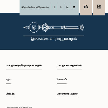
இந்தப் பக்கத்தை பகிர்ந்து கொள்க
Facebook
X
WhatsApp
LinkedIn
பாராளுமன்றத்திற்கு வருகை தருதல்
பாராளுமன்ற அலுவல்கள்
கற்க
செயலகம்
பங்கேற்க
பாராளுமன்ற நேரலை
பாராளுமன்ற உறுப்பினர்கள்