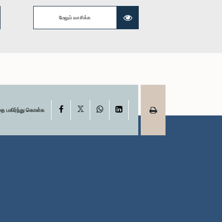
ர திசாநாயக்க,
மேலும் வாசிக்க
.உ.
்பினர்
X
Facebook
WhatsApp
LinkedIn
தை பகிர்ந்து கொள்க
ரியர்) ரஞ்சித்
, பா.உ.
்பினர்