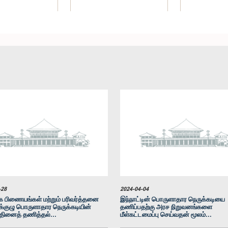
ல் லான்சா, பா.உ.
கௌரவ நாலக பண்டார
கௌரவ (திரு
உறுப்பினர்
கோட்டேகொட, பா.உ.
திசாநாய
உறுப்பினர்
உறுப
-28
2024-04-04
 பிணையங்கள் மற்றும் பரிவர்த்தனை
இந்நாட்டின் பொருளாதார நெருக்கடியை
ுழு பொருளாதார நெருக்கடியின்
தணிப்பதற்கு அரச நிறுவனங்களை
்தினைத் தணித்தல்...
மீள்கட்டமைப்பு செய்வதன் மூலம்...