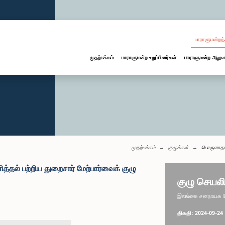
பாராளுமன்றத்
முதற்பக்கம்
பாராளுமன்ற உறுப்பினர்கள்
பாராளுமன்ற அலுவ
முதற்பக்கம்
குழுக்கள்
பொருளாதார
தல் பற்றிய துறைசார் மேற்பார்வைக் குழு
குழு செயலி
இலங்கை சனநாயக சோ
திகதி: 2024-09-24