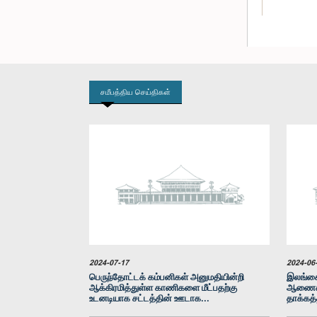
சமீபத்திய செய்திகள்
கௌரவ நிம
2024-07-17
2024-06
பெருந்தோட்டக் கம்பனிகள் அனுமதியின்றி
இலங்கை
ஆக்கிரமித்துள்ள காணிகளை மீட்பதற்கு
ஆணைக்க
உடனடியாக சட்டத்தின் ஊடாக...
தாக்கத