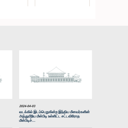
மதி) மஞ்சுலா
கௌரவ ஜயரத்ன ஹேரத், பா.உ.
க, பா.உ.
உறுப்பினர்
்பினர்
2024-04-03
வடக்கில் இடம்பெறுகின்ற இந்திய மீனவர்களின்
அத்துமீறிய மீன்பிடி உள்ளிட்ட சட்டவிரோத
மீன்பிடிச்...
கௌரவ சுதத் மஞ்சுல, பா.உ.
உறுப்பினர்