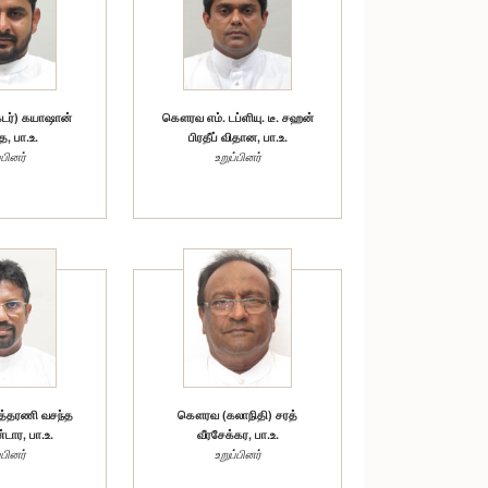
டர்) கயாஷான்
கௌரவ எம். டப்ளியு. டீ. சஹன்
, பா.உ.
பிரதீப் விதான, பா.உ.
்பினர்
உறுப்பினர்
்தரணி வசந்த
கௌரவ (கலாநிதி) சரத்
டார, பா.உ.
வீரசேக்கர, பா.உ.
்பினர்
உறுப்பினர்