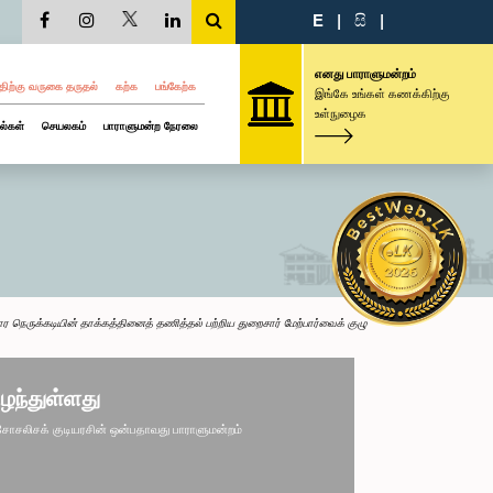
E
|
සි
|
எனது பாராளுமன்றம்
திற்கு வருகை தருதல்
கற்க
பங்கேற்க
இங்கே உங்கள் கணக்கிற்கு
உள்நுழைக
ல்கள்
செயலகம்
பாராளுமன்ற நேரலை
 நெருக்கடியின் தாக்கத்தினைத் தணித்தல் பற்றிய துறைசார் மேற்பார்வைக் குழு
ழந்துள்ளது
சலிசக் குடியரசின் ஒன்பதாவது பாராளுமன்றம்