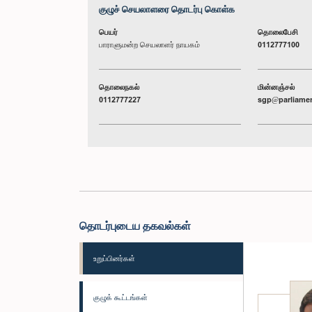
குழுச் செயலாளரை தொடர்பு கொள்க
பெயர்
தொலைபேசி
பாராளுமன்ற செயலாளர் நாயகம்
0112777100
தொலைநகல்
மின்னஞ்சல்
0112777227
sgp@parliamen
தொடர்புடைய தகவல்கள்
உறுப்பினர்கள்
குழுக் கூட்டங்கள்