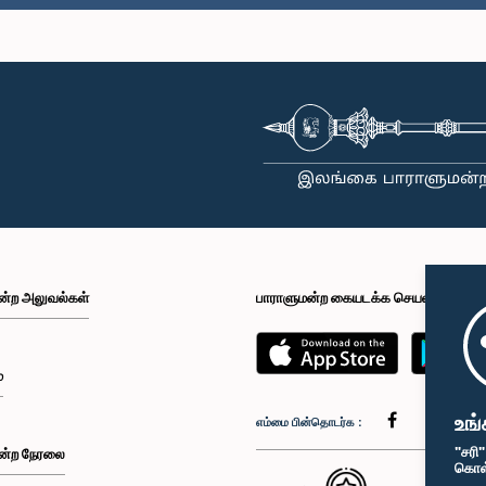
ன்ற அலுவல்கள்
பாராளுமன்ற கையடக்க செயலி
்
உங்
எம்மை பின்தொடர்க :
"சரி
ன்ற நேரலை
கொள்க