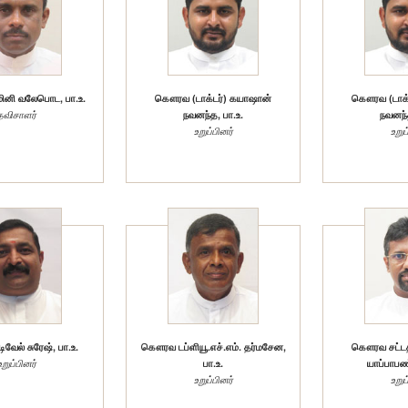
னி வலேபொட, பா.உ.
கௌரவ (டாக்டர்) கயாஷான்
கௌரவ (டாக்
தவிசாளர்
நவனந்த, பா.உ.
நவனந்த
உறுப்பினர்
உறுப
ேல் சுரேஷ், பா.உ.
கௌரவ டப்ளியூ.எச்.எம். தர்மசேன,
கௌரவ சட்டத
உறுப்பினர்
பா.உ.
யாப்பாபண்
உறுப்பினர்
உறுப