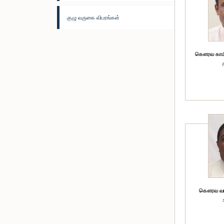
குழு வருகை விபரங்கள்
கௌரவ காமி
கௌரவ வடிவ