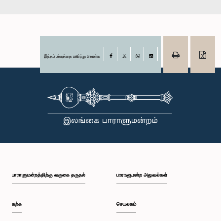
இந்தப் பக்கத்தை பகிர்ந்து கொள்க
Facebook
X
WhatsApp
LinkedIn
பாராளுமன்றத்திற்கு வருகை தருதல்
பாராளுமன்ற அலுவல்கள்
கற்க
செயலகம்