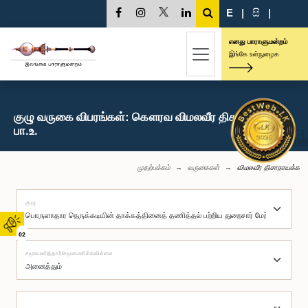
E
|
සි
|
எனது பாராளுமன்றம்
இங்கே உள்நுழைக
குழு வருகை விபரங்கள்: கௌரவ விமலவீர திசாநாயக்க,
பா.உ.
முதற்பக்கம்
வருகைகள்
விமலவீர திசாநாயக்க
குழு
02
சமூகமளித்தார்/சமூகமளிக்கவில்லை