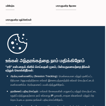
பங்கேற்க
பாராளுமன்ற நேரலை
பாராளுமன்ற உறுப்பினர்கள்
முதற்பக்கம்
பாராளுமன்ற கையடக்க செயலி
உங்கள் அந்தரங்கத்தை நாம் மதிக்கிறோம்
"சரி" என்பதைக் கிளிக் செய்வதன் மூலம், பின்வருவனவற்றை நீங்கள்
ஏற்றுக் கொள்கிறீர்கள்:
அமர்வு கண்காணிப்பு (Session Tracking):
மென்மையான மற்றும் தனிப்பட்ட
ரீதியான அனுபவத்திற்காக எங்கள் இணையத்தளத்தில் உங்கள் செயற்பாட்டைக்
எம்மை பின்தொடர்க :
கண்காணிக்க அமர்வுகளைப் பயன்படுத்துகிறோம்.
தரவினைப் பதிவு செய்தல் :
எங்கள் சேவைகளின் பாதுகாப்பு மற்றும் செயற்பாட்டை
விருதுகள்
உறுதிப்படுத்துவதற்காக நாம் உங்களது IP முகவரி, சாதன விவரங்கள் மற்றும் பிற
தொடர்புடைய தரவை நாங்கள் பதிவு செய்கிறோம்.