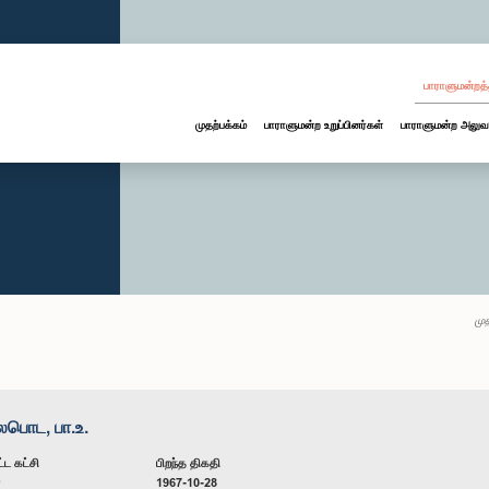
பாராளுமன்றத்
முதற்பக்கம்
பாராளுமன்ற உறுப்பினர்கள்
பாராளுமன்ற அலுவ
முத
பொட, பா.உ.
்ட கட்சி
பிறந்த திகதி
ன
1967-10-28