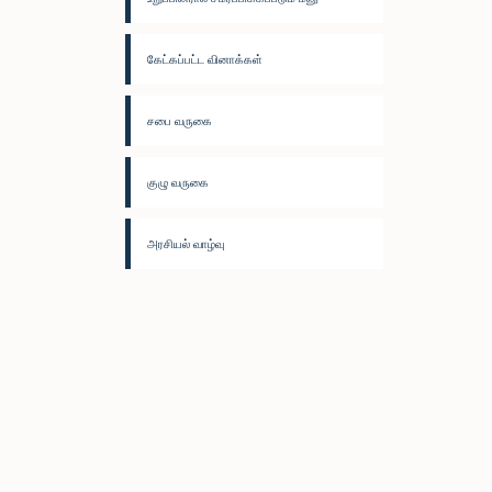
கேட்கப்பட்ட வினாக்கள்
சபை வருகை
குழு வருகை
அரசியல் வாழ்வு