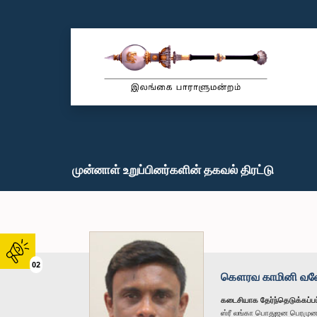
முன்னாள் உறுப்பினர்களின் தகவல் திரட்டு
02
கௌரவ காமினி வலே
கடைசியாக தேர்ந்தெடுக்கப்பட
ஸ்ரீ லங்கா பொதுஜன பெரமு