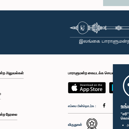
ன்ற அலுவல்கள்
பாராளுமன்ற கையடக்க செயலி
்
உங்
எம்மை பின்தொடர்க :
"சரி
ன்ற நேரலை
கொள்க
விருதுகள்
அ