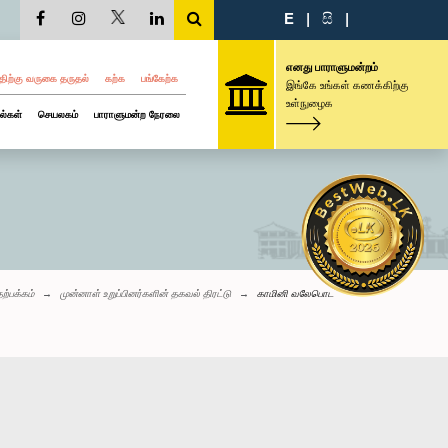
E
|
සි
|
எனது பாராளுமன்றம்
திற்கு வருகை தருதல்
கற்க
பங்கேற்க
இங்கே உங்கள் கணக்கிற்கு
உள்நுழைக
ல்கள்
செயலகம்
பாராளுமன்ற நேரலை
ற்பக்கம்
முன்னாள் உறுப்பினர்களின் தகவல் திரட்டு
காமினி வலேபொட