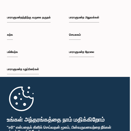
பாராளுமன்றத்திற்கு வருகை தருதல்
பாராளுமன்ற அலுவல்கள்
கற்க
செயலகம்
பங்கேற்க
பாராளுமன்ற நேரலை
பாராளுமன்ற உறுப்பினர்கள்
முதற்பக்கம்
பாராளுமன்ற கையடக்க செயலி
உங்கள் அந்தரங்கத்தை நாம் மதிக்கிறோம்
"சரி" என்பதைக் கிளிக் செய்வதன் மூலம், பின்வருவனவற்றை நீங்கள்