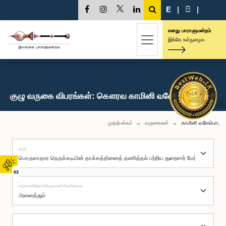
E
|
සි
|
எனது பாராளுமன்றம்
இங்கே உள்நுழைக
குழு வருகை விபரங்கள்: கௌரவ காமினி வலேபொட, பா.உ.
முதற்பக்கம்
வருகைகள்
காமினி வலேபொட
குழு
02
சமூகமளித்தார்/சமூகமளிக்கவில்லை