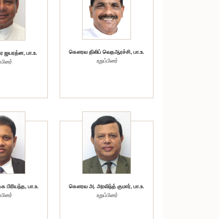
கௌரவ திலிப் வெதஆரச்சி, பா.உ.
 ஜயரத்ன, பா.உ.
உறுப்பினர்
்பினர்
ிரியந்த, பா.உ.
கௌரவ அ. அரவிந்த் குமார், பா.உ.
்பினர்
உறுப்பினர்