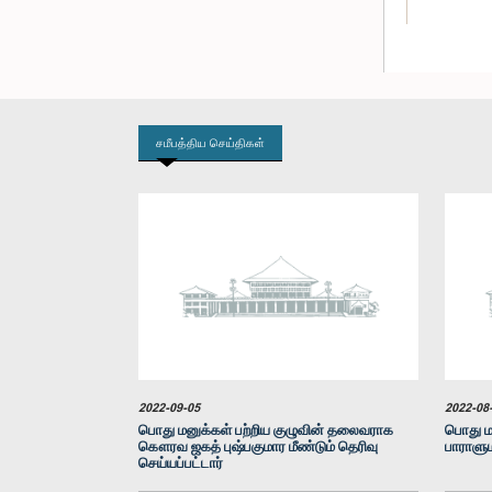
சமீபத்திய செய்திகள்
கௌரவ (திரு
குமா
2022-09-05
2022-08
பொது மனுக்கள் பற்றிய குழுவின் தலைவராக
பொது மன
கௌரவ ஜகத் புஷ்பகுமார மீண்டும் தெரிவு
பாராளும
செய்யப்பட்டார்