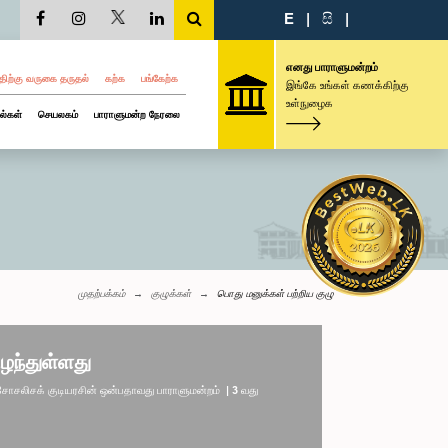
E
|
සි
|
எனது பாராளுமன்றம்
திற்கு வருகை தருதல்
கற்க
பங்கேற்க
இங்கே உங்கள் கணக்கிற்கு
உள்நுழைக
ல்கள்
செயலகம்
பாராளுமன்ற நேரலை
முதற்பக்கம்
குழுக்கள்
பொது மனுக்கள் பற்றிய குழு
ழந்துள்ளது
லிசக் குடியரசின் ஒன்பதாவது பாராளுமன்றம் | 3 வது