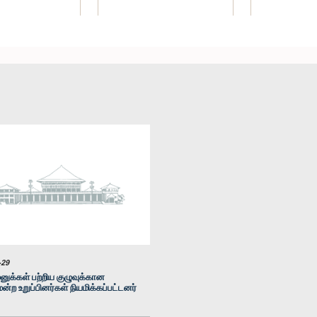
மதி) கீதா சமன்மலீ
கௌரவ பீ.வை.ஜீ. ரத்னசேக்கர,
கௌரவ சாரதீ த
ரசிங்ஹ, பா.உ.
பா.உ.
உறுப
உறுப்பினர்
உறுப்பினர்
-29
ுக்கள் பற்றிய குழுவுக்கான
ன்ற உறுப்பினர்கள் நியமிக்கப்பட்டனர்