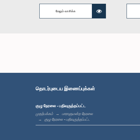
கௌரவ ஜயந்த
மேலும் வாசிக்க
தொடர்புடைய இணைப்புக்கள்
கௌரவ வரு
குழு நேரலை - பதிவுருத்தப்பட்ட
முதற்பக்கம்
பாராளுமன்ற நேரலை
குழு நேரலை - பதிவுருத்தப்பட்ட