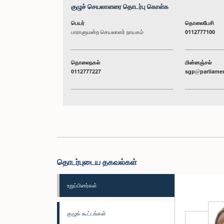
குழுச் செயலாளரை தொடர்பு கொள்க
பெயர்
தொலைபேசி
பாராளுமன்ற செயலாளர் நாயகம்
0112777100
தொலைநகல்
மின்னஞ்சல்
0112777227
sgp@parliamen
தொடர்புடைய தகவல்கள்
உறுப்பினர்கள்
குழுக் கூட்டங்கள்