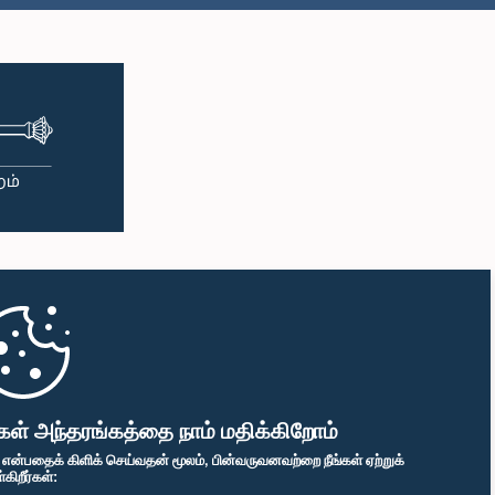
ளியு. டீ. சஹன்
ிதான, பா.உ.
்பினர்
கள் அந்தரங்கத்தை நாம் மதிக்கிறோம்
" என்பதைக் கிளிக் செய்வதன் மூலம், பின்வருவனவற்றை நீங்கள் ஏற்றுக்
ிறீர்கள்: