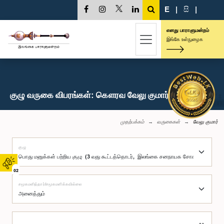
E
|
සි
|
எனது பாராளுமன்றம்
இங்கே உள்நுழைக
குழு வருகை விபரங்கள்: கௌரவ வேலு குமார், பா.உ.
முதற்பக்கம்
வருகைகள்
வேலு குமார்
குழு
02
சமூகமளித்தார்/சமூகமளிக்கவில்லை