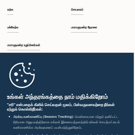
கற்க
செயலகம்
பங்கேற்க
பாராளுமன்ற நேரலை
பாராளுமன்ற உறுப்பினர்கள்
முதற்பக்கம்
பாராளுமன்ற கையடக்க செயலி
உங்கள் அந்தரங்கத்தை நாம் மதிக்கிறோம்
"சரி" என்பதைக் கிளிக் செய்வதன் மூலம், பின்வருவனவற்றை நீங்கள்
ஏற்றுக் கொள்கிறீர்கள்:
அமர்வு கண்காணிப்பு (Session Tracking):
மென்மையான மற்றும் தனிப்பட்ட
ரீதியான அனுபவத்திற்காக எங்கள் இணையத்தளத்தில் உங்கள் செயற்பாட்டைக்
எம்மை பின்தொடர்க :
கண்காணிக்க அமர்வுகளைப் பயன்படுத்துகிறோம்.