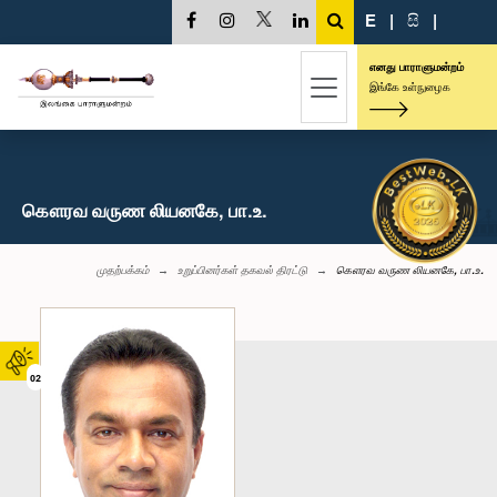
E
|
සි
|
எனது பாராளுமன்றம்
இங்கே உள்நுழைக
கௌரவ வருண லியனகே, பா.உ.
முதற்பக்கம்
உறுப்பினர்கள் தகவல் திரட்டு
கௌரவ வருண லியனகே, பா.உ.
02