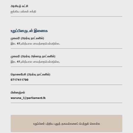
அரசியற் கட்சி
ஐக்கிய மக்கள் சக்தி
உறுப்பினருடன் இணைக
முகவரி (அமர்வு நாட்களில்)
இல. 41,வித்யால மாவத்தைபெல்மடுல்ல.
முகவரி (அமர்வு அல்லாத நாட்களில்)
இல. 41,வித்யால மாவத்தைபெல்மடுல்ல.
தொலைபேசி (அமர்வு நாட்களில்)
0717411790
மின்னஞ்சல்
waruna_l@parliament.lk
உறுப்பினர் பற்றிய புதுத் தகவல்களைப் பெற்றுக் கொள்க