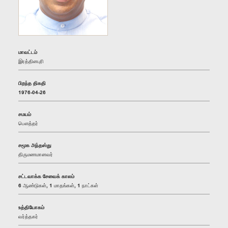
மாவட்டம்
இரத்தினபுரி
பிறந்த திகதி
1976-04-26
சமயம்
பௌத்தர்
சமூக அந்தஸ்து
திருமணமானவர்
சட்டவாக்க சேவைக் காலம்
6 ஆண்டுகள், 1 மாதங்கள், 1 நாட்கள்
உத்தியோகம்
வர்த்தகர்