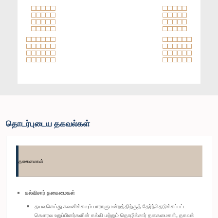
தொடர்புடைய தகவல்கள்
தகைமைகள்
கல்விசார் தகைமைகள்
தயவுசெய்து கவனிக்கவும் பாராளுமன்றத்திற்குத் தேர்ந்தெடுக்கப்பட்ட
கௌரவ உறுப்பினர்களின் கல்வி மற்றும் தொழில்சார் தகைமைகள், தகவல்