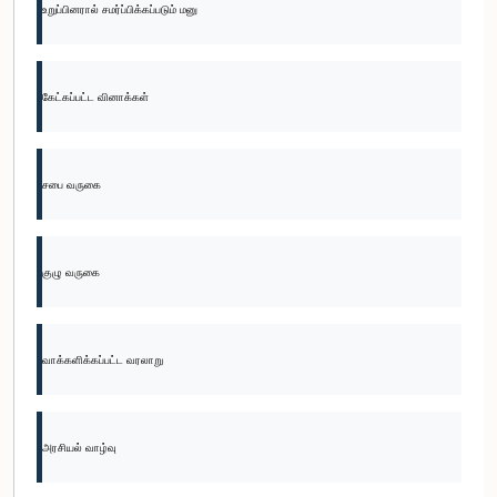
உறுப்பினரால் சமர்ப்பிக்கப்படும் மனு
கேட்கப்பட்ட வினாக்கள்
சபை வருகை
குழு வருகை
வாக்களிக்கப்பட்ட வரலாறு
அரசியல் வாழ்வு