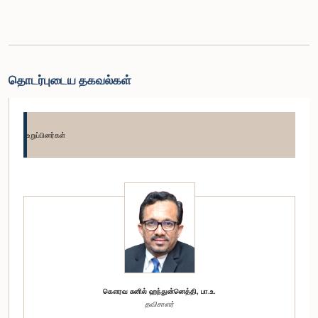
தொடர்புடைய தகவல்கள்
உறுப்பினர்கள்
கௌரவ சுனில் ஹந்துன்னெத்தி, பா.உ.
தவிசாளர்