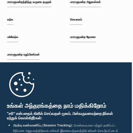
பாராளுமன்றத்திற்கு வருகை தருதல்
பாராளுமன்ற அலுவல்கள்
கற்க
செயலகம்
பங்கேற்க
பாராளுமன்ற நேரலை
பாராளுமன்ற உறுப்பினர்கள்
கௌரவ ரீ.கே. ஜயசுந்தர, பா.உ.
உறுப்பினர்
முதற்பக்கம்
பாராளுமன்ற கையடக்க செயலி
உங்கள் அந்தரங்கத்தை நாம் மதிக்கிறோம்
"சரி" என்பதைக் கிளிக் செய்வதன் மூலம், பின்வருவனவற்றை நீங்கள்
ஏற்றுக் கொள்கிறீர்கள்:
அமர்வு கண்காணிப்பு (Session Tracking):
மென்மையான மற்றும் தனிப்பட்ட
ரீதியான அனுபவத்திற்காக எங்கள் இணையத்தளத்தில் உங்கள் செயற்பாட்டைக்
எம்மை பின்தொடர்க :