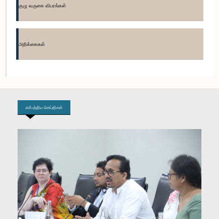
குழு வருகை விபரங்கள்
கௌரவ சமிந்த விஜேசிறி, பா.உ.
உறுப்பினர்
அறிக்கைகள்
சமீபத்திய செய்திகள்
கௌரவ வருண லியனகே, பா.உ.
உறுப்பினர்