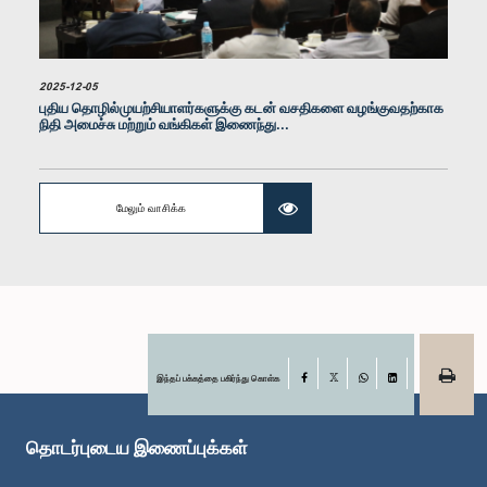
கௌரவ திலித் ஜயவீர, பா.உ.
உறுப்பினர்
2025-12-05
புதிய தொழில்முயற்சியாளர்களுக்கு கடன் வசதிகளை வழங்குவதற்காக
நிதி அமைச்சு மற்றும் வங்கிகள் இணைந்து...
மேலும் வாசிக்க
கௌரவ உபாலி சமரசிங்ஹ, பா.உ.
உறுப்பினர்
இந்தப் பக்கத்தை பகிர்ந்து கொள்க
Facebook
X
WhatsApp
LinkedIn
தொடர்புடைய இணைப்புக்கள்