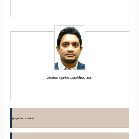
கௌரவ சதுரங்க அபேசிங்ஹ, பா.உ.
குழுக் கூட்டங்கள்