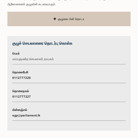
ஆலோசைனக் குழுவின் கடமையாகும்
குழுவை பின் தொடர
குழுச் செயலாளரை தொடர்பு கொள்க
பெயர்
பாராளுமன்ற செயலாளர் நாயகம்
தொலைபேசி
0112777228
தொலைநகல்
0112777227
மின்னஞ்சல்
sgp@parliament.lk