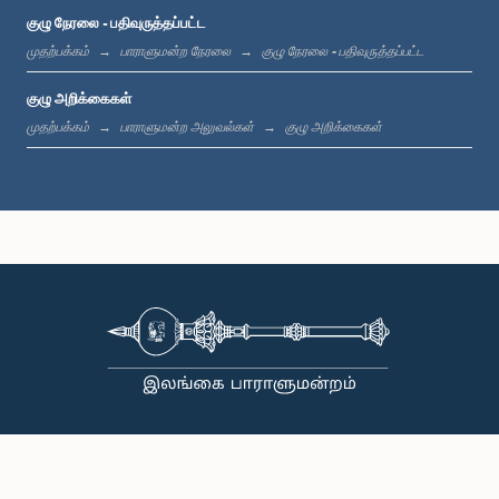
குழு நேரலை - பதிவுருத்தப்பட்ட
முதற்பக்கம்
பாராளுமன்ற நேரலை
குழு நேரலை - பதிவுருத்தப்பட்ட
குழு அறிக்கைகள்
முதற்பக்கம்
பாராளுமன்ற அலுவல்கள்
குழு அறிக்கைகள்
கௌரவ அருண பனாகொட, பா.உ.
உறுப்பினர்
கௌரவ அஜந்த கம்மெத்தெகே, பா.உ.
உறுப்பினர்