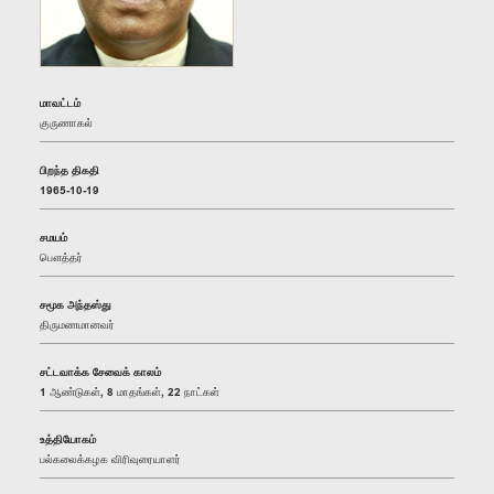
மாவட்டம்
குருணாகல்
பிறந்த திகதி
1965-10-19
சமயம்
பௌத்தர்
சமூக அந்தஸ்து
திருமணமானவர்
சட்டவாக்க சேவைக் காலம்
1 ஆண்டுகள், 8 மாதங்கள், 22 நாட்கள்
உத்தியோகம்
பல்கலைக்கழக விரிவுரையாளர்