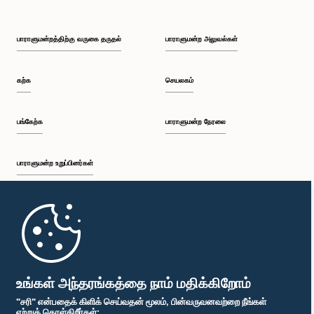
பாராளுமன்றத்திற்கு வருகை தருதல்
பாராளுமன்ற அலுவல்கள்
கற்க
செயலகம்
பங்கேற்க
பாராளுமன்ற நேரலை
பாராளுமன்ற உறுப்பினர்கள்
முதற்பக்கம்
பாராளுமன்ற கையடக்க செயலி
உங்கள் அந்தரங்கத்தை நாம் மதிக்கிறோம்
"சரி" என்பதைக் கிளிக் செய்வதன் மூலம், பின்வருவனவற்றை நீங்கள்
ஏற்றுக் கொள்கிறீர்கள்: