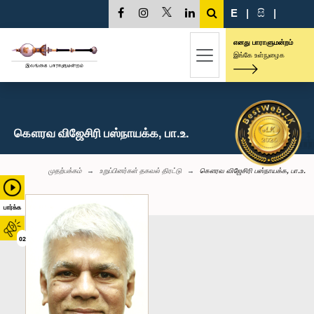
E
|
සි
|
எனது பாராளுமன்றம்
இங்கே உள்நுழைக
கௌரவ விஜேசிரி பஸ்நாயக்க, பா.உ.
முதற்பக்கம்
உறுப்பினர்கள் தகவல் திரட்டு
கௌரவ விஜேசிரி பஸ்நாயக்க, பா.உ.
பார்க்க
02