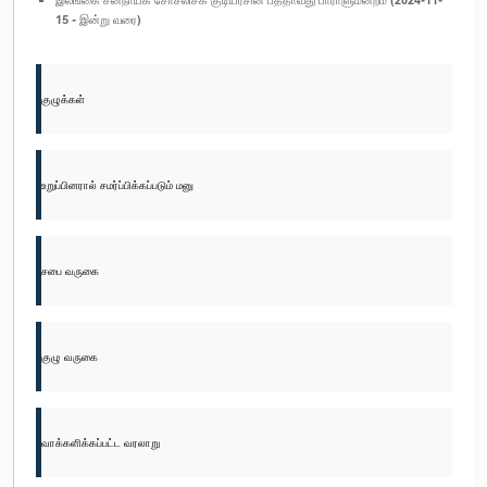
15 - இன்று வரை)
குழுக்கள்
உறுப்பினரால் சமர்ப்பிக்கப்படும் மனு
சபை வருகை
குழு வருகை
வாக்களிக்கப்பட்ட வரலாறு