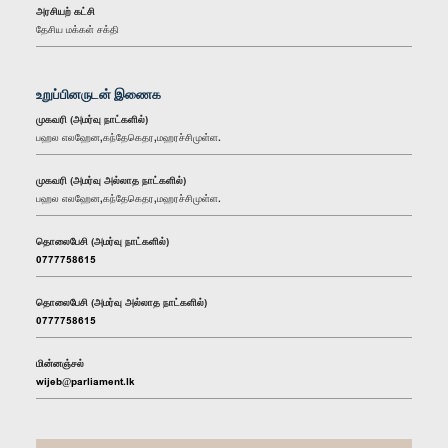
அரசியற் கட்சி
தேசிய மக்கள் சக்தி
உறுப்பினருடன் இணைக
முகவரி (அமர்வு நாட்களில்)
பஹல எலஹேன,கந்தேகெதர,மஹரச்சிமுள்ள.
முகவரி (அமர்வு அல்லாத நாட்களில்)
பஹல எலஹேன,கந்தேகெதர,மஹரச்சிமுள்ள.
தொலைபேசி (அமர்வு நாட்களில்)
0777758615
தொலைபேசி (அமர்வு அல்லாத நாட்களில்)
0777758615
மின்னஞ்சல்
wijeb@parliament.lk