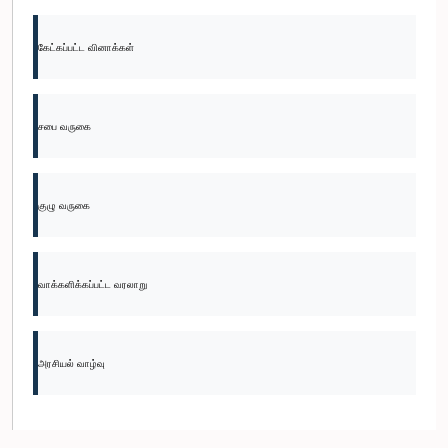
கேட்கப்பட்ட வினாக்கள்
சபை வருகை
குழு வருகை
வாக்களிக்கப்பட்ட வரலாறு
அரசியல் வாழ்வு