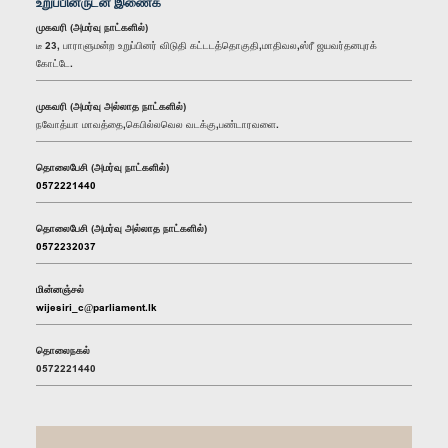
உறுப்பினருடன் இணைக
முகவரி (அமர்வு நாட்களில்)
டீ 23, பாராளுமன்ற உறுப்பினர் விடுதி கட்டடத்தொகுதி,மாதிவல,ஸ்ரீ ஜயவர்தனபுரக்
கோட்டே.
முகவரி (அமர்வு அல்லாத நாட்களில்)
நவோத்யா மாவத்தை,கெபில்லவெல வடக்கு,பண்டாரவளை.
தொலைபேசி (அமர்வு நாட்களில்)
0572221440
தொலைபேசி (அமர்வு அல்லாத நாட்களில்)
0572232037
மின்னஞ்சல்
wijesiri_c@parliament.lk
தொலைநகல்
0572221440