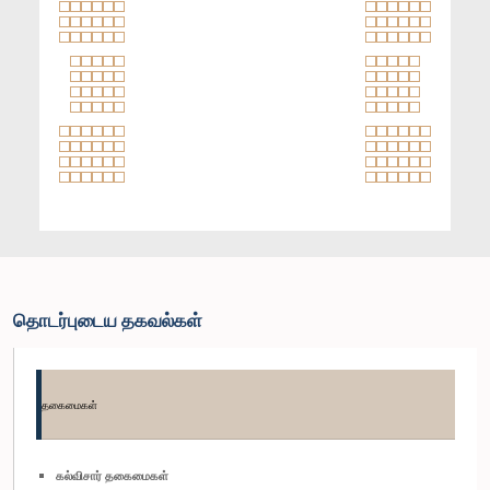
தொடர்புடைய தகவல்கள்
தகைமைகள்
கல்விசார் தகைமைகள்