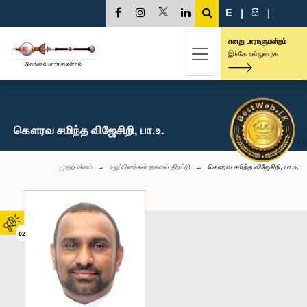
E
|
සි
|
எனது பாராளுமன்றம்
இங்கே உள்நுழைக
கௌரவ சமிந்த விஜேசிறி, பா.உ.
முதற்பக்கம்
உறுப்பினர்கள் தகவல் திரட்டு
கௌரவ சமிந்த விஜேசிறி, பா.உ.
02