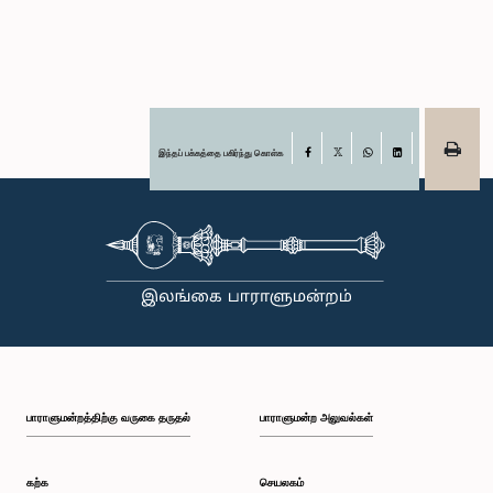
இந்தப் பக்கத்தை பகிர்ந்து கொள்க
Facebook
X
WhatsApp
LinkedIn
பாராளுமன்றத்திற்கு வருகை தருதல்
பாராளுமன்ற அலுவல்கள்
கற்க
செயலகம்