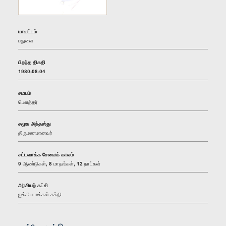
மாவட்டம்
பதுளை
பிறந்த திகதி
1980-08-04
சமயம்
பௌத்தர்
சமூக அந்தஸ்து
திருமணமானவர்
சட்டவாக்க சேவைக் காலம்
9 ஆண்டுகள், 8 மாதங்கள், 12 நாட்கள்
அரசியற் கட்சி
ஐக்கிய மக்கள் சக்தி