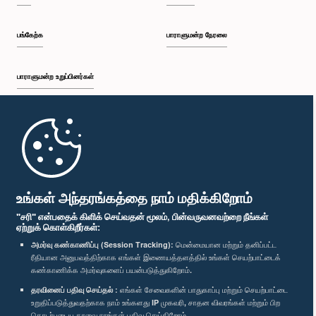
பங்கேற்க
பாராளுமன்ற நேரலை
பாராளுமன்ற உறுப்பினர்கள்
முதற்பக்கம்
பாராளுமன்ற கையடக்க செயலி
உங்கள் அந்தரங்கத்தை நாம் மதிக்கிறோம்
"சரி" என்பதைக் கிளிக் செய்வதன் மூலம், பின்வருவனவற்றை நீங்கள்
ஏற்றுக் கொள்கிறீர்கள்:
அமர்வு கண்காணிப்பு (Session Tracking):
மென்மையான மற்றும் தனிப்பட்ட
ரீதியான அனுபவத்திற்காக எங்கள் இணையத்தளத்தில் உங்கள் செயற்பாட்டைக்
எம்மை பின்தொடர்க :
கண்காணிக்க அமர்வுகளைப் பயன்படுத்துகிறோம்.
தரவினைப் பதிவு செய்தல் :
எங்கள் சேவைகளின் பாதுகாப்பு மற்றும் செயற்பாட்டை
விருதுகள்
உறுதிப்படுத்துவதற்காக நாம் உங்களது IP முகவரி, சாதன விவரங்கள் மற்றும் பிற
தொடர்புடைய தரவை நாங்கள் பதிவு செய்கிறோம்.