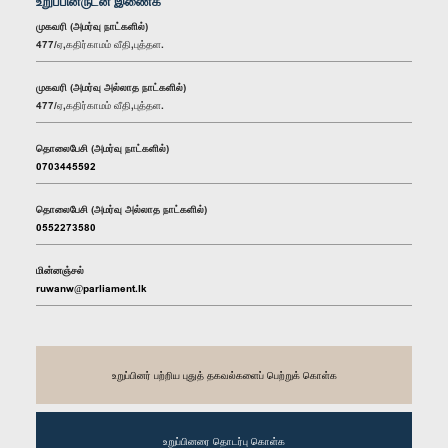
உறுப்பினருடன் இணைக
முகவரி (அமர்வு நாட்களில்)
477/ஏ,கதிர்காமம் வீதி,புத்தள.
முகவரி (அமர்வு அல்லாத நாட்களில்)
477/ஏ,கதிர்காமம் வீதி,புத்தள.
தொலைபேசி (அமர்வு நாட்களில்)
0703445592
தொலைபேசி (அமர்வு அல்லாத நாட்களில்)
0552273580
மின்னஞ்சல்
ruwanw@parliament.lk
உறுப்பினர் பற்றிய புதுத் தகவல்களைப் பெற்றுக் கொள்க
உறுப்பினரை தொடர்பு கொள்க