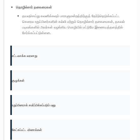
தொழில்சார் தகைமைகள்
தயவுசெய்து கவனிக்கவும் பாராளுமன்றத்திற்குத் தேர்ந்தெடுக்கப்பட்ட
கௌரவ உறுப்பினர்களின் கல்வி மற்றும் தொழில்சார் தகைமைகள், தகவல்
படிவங்களில் அவர்கள் வழங்கிய மொழியில் மட்டுமே இணையத்தளத்தில்
சேர்க்கப்பட்டுள்ளன.
சட்டவாக்க வரலாறு
குழுக்கள்
உறுப்பினரால் சமர்ப்பிக்கப்படும் மனு
கேட்கப்பட்ட வினாக்கள்