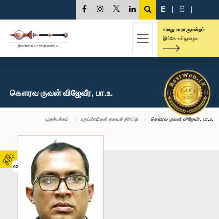
E
|
සි
|
எனது பாராளுமன்றம்
இங்கே உள்நுழைக
கௌரவ ருவன் விஜேவீர, பா.உ.
முதற்பக்கம்
உறுப்பினர்கள் தகவல் திரட்டு
கௌரவ ருவன் விஜேவீர, பா.உ.
02