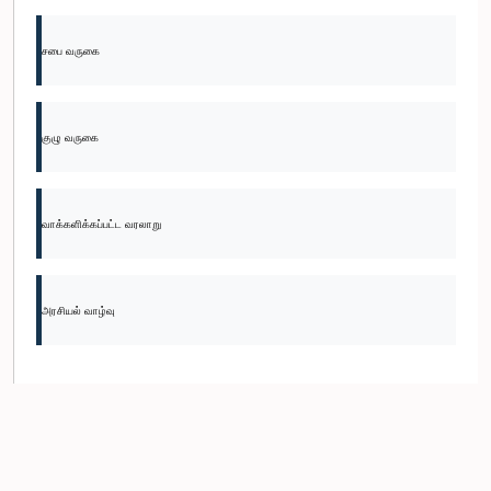
சபை வருகை
குழு வருகை
வாக்களிக்கப்பட்ட வரலாறு
அரசியல் வாழ்வு