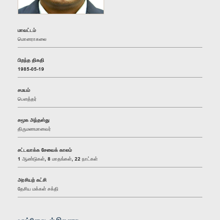
மாவட்டம்
மொனராகலை
பிறந்த திகதி
1985-05-19
சமயம்
பௌத்தர்
சமூக அந்தஸ்து
திருமணமானவர்
சட்டவாக்க சேவைக் காலம்
1 ஆண்டுகள், 8 மாதங்கள், 22 நாட்கள்
அரசியற் கட்சி
தேசிய மக்கள் சக்தி