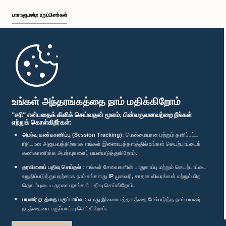
பாராளுமன்ற உறுப்பினர்கள்
முதற்பக்கம்
பாராளுமன்ற கையடக்க செயலி
உங்கள் அந்தரங்கத்தை நாம் மதிக்கிறோம்
"சரி" என்பதைக் கிளிக் செய்வதன் மூலம், பின்வருவனவற்றை நீங்கள்
ஏற்றுக் கொள்கிறீர்கள்:
அமர்வு கண்காணிப்பு (Session Tracking):
மென்மையான மற்றும் தனிப்பட்ட
ரீதியான அனுபவத்திற்காக எங்கள் இணையத்தளத்தில் உங்கள் செயற்பாட்டைக்
எம்மை பின்தொடர்க :
கண்காணிக்க அமர்வுகளைப் பயன்படுத்துகிறோம்.
தரவினைப் பதிவு செய்தல் :
எங்கள் சேவைகளின் பாதுகாப்பு மற்றும் செயற்பாட்டை
விருதுகள்
உறுதிப்படுத்துவதற்காக நாம் உங்களது IP முகவரி, சாதன விவரங்கள் மற்றும் பிற
தொடர்புடைய தரவை நாங்கள் பதிவு செய்கிறோம்.
பயனர் நடத்தை பகுப்பாய்வு :
எமது இணையத்தளத்தை மேம்படுத்த நாம் பயனர்
தனியுரிமைக் கொள்கை
நடத்தையை பகுப்பாய்வு செய்கிறோம்.