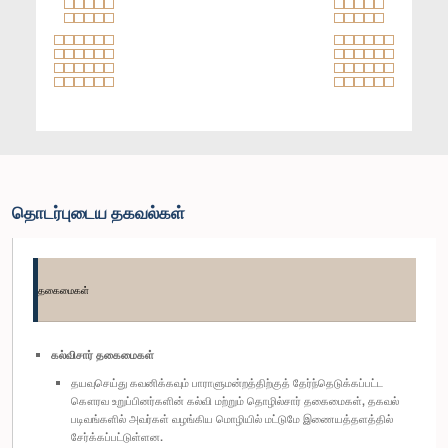
தொடர்புடைய தகவல்கள்
தகைமைகள்
கல்விசார் தகைமைகள்
தயவுசெய்து கவனிக்கவும் பாராளுமன்றத்திற்குத் தேர்ந்தெடுக்கப்பட்ட
கௌரவ உறுப்பினர்களின் கல்வி மற்றும் தொழில்சார் தகைமைகள், தகவல்
படிவங்களில் அவர்கள் வழங்கிய மொழியில் மட்டுமே இணையத்தளத்தில்
சேர்க்கப்பட்டுள்ளன.