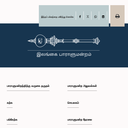
இந்தப் பக்கத்தை பகிர்ந்து கொள்க
Facebook
X
WhatsApp
LinkedIn
பாராளுமன்றத்திற்கு வருகை தருதல்
பாராளுமன்ற அலுவல்கள்
கற்க
செயலகம்
பங்கேற்க
பாராளுமன்ற நேரலை