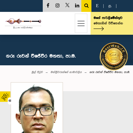
E
|
த
|
මගේ පාර්ලිමේන්තුව
මෙතැනින් පිවිසෙන්න
ගරු රුවන් විජේවීර මහතා, පා.ම.
මුල් පිටුව
මන්ත්‍රීවරුන්‌ගේ නාමාවලිය
ගරු රුවන් විජේවීර මහතා, පා.ම.
02