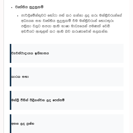
වෘත්තීය සුදුසුකම්
පාර්ලිමේන්තුවට තෝරා පත් කර ගන්නා ලද ගරු මන්ත්‍රීවරුන්ගේ
අධ්‍යයන සහ වෘත්තීය සුදුසුකම් එම මන්ත්‍රීවරුන් තොරතුරු
පත්‍රිකා වලට සපයා ඇති භාෂා මාධ්‍යයෙන් පමණක් වෙබ්
අඩවියට ඇතුළත් කර ඇති බව කරුණාවෙන් සලකන්න.
ව්‍යවස්ථාදායක ඉතිහාසය
කාරක සභා
මන්ත්‍රී විසින් පිළිගන්වන ලද පෙත්සම්
අසන ලද ප්‍රශ්න