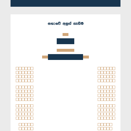
සභාවේ අසුන් ගැනීම