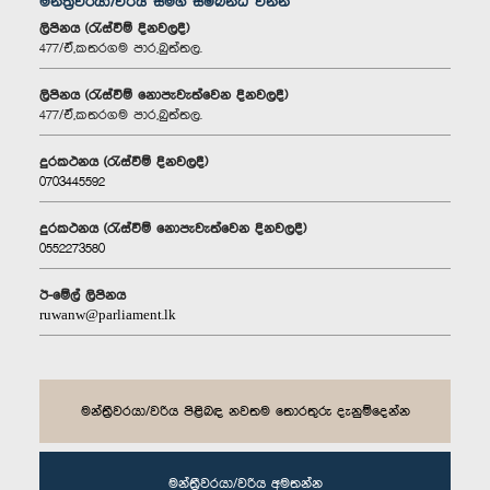
මන්ත්‍රීවරයා/වරිය සමග සම්බන්ධ වන්න
ලිපිනය (රැස්වීම් දිනවලදී)
477/ඒ,කතරගම පාර,බුත්තල.
ලිපිනය (රැස්වීම් නොපැවැත්වෙන දිනවලදී)
477/ඒ,කතරගම පාර,බුත්තල.
දුරකථනය (රැස්වීම් දිනවලදී)
0703445592
දුරකථනය (රැස්වීම් නොපැවැත්වෙන දිනවලදී)
0552273580
ඊ-මේල් ලිපිනය
ruwanw@parliament.lk
මන්ත්‍රීවරයා/වරිය පිළිබඳ නවතම තොරතුරු දැනුම්දෙන්න
මන්ත්‍රීවරයා/වරිය අමතන්න