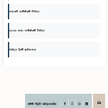
සභාවේ පැමිණීමේ විස්තර
කාරක සභා පැමිණීමේ විස්තර
ඡන්දය දීමේ ඉතිහාසය
Facebook
මෙම පිටුව බෙදාගන්න
X
WhatsApp
LinkedIn