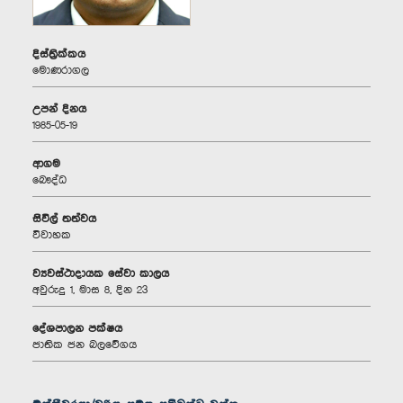
දිස්ත්‍රික්කය
මොණරාගල
උපන් දිනය
1985-05-19
ආගම
බෞද්ධ
සිවිල් තත්වය
විවාහක
ව්‍යවස්ථාදායක සේවා කාලය
අවුරුදු 1, මාස 8, දින 23
දේශපාලන පක්ෂය
ජාතික ජන බලවේගය