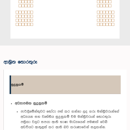
ආශ්‍රිත තොරතුරු
සුදුසුකම්
අධ්‍යාපනික සුදුසුකම්
පාර්ලිමේන්තුවට තෝරා පත් කර ගන්නා ලද ගරු මන්ත්‍රීවරුන්ගේ
අධ්‍යයන සහ වෘත්තීය සුදුසුකම් එම මන්ත්‍රීවරුන් තොරතුරු
පත්‍රිකා වලට සපයා ඇති භාෂා මාධ්‍යයෙන් පමණක් වෙබ්
අඩවියට ඇතුළත් කර ඇති බව කරුණාවෙන් සලකන්න.