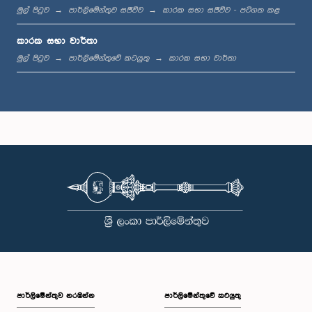
මුල් පිටුව
පාර්ලිමේන්තුව සජීවීව
කාරක සභා සජීවීව - පටිගත කළ
ගරු ආර්.එම්. ගාමිණී රත්නායක මහතා, පා.ම.
කාරක සභා වාර්තා
සාමාජික
මුල් පිටුව
පාර්ලිමේන්තුවේ කටයුතු
කාරක සභා වාර්තා
ගරු (වෛද්‍ය) නිහාල් අබේසිංහ මහතා, පා.ම.
සාමාජික
පාර්ලි‌මේන්තුව නරඹන්න
පාර්ලිමේන්තුවේ කටයුතු