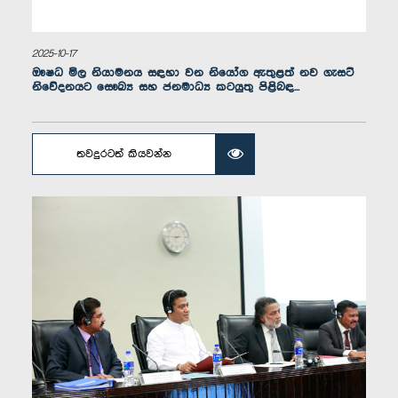
2025-10-17
ඖෂධ මිල නියාමනය සඳහා වන නියෝග ඇතුළත් නව ගැසට්
නිවේදනයට සෞඛ්‍ය සහ ජනමාධ්‍ය කටයුතු පිළිබඳ...
ගරු (ආචාර්ය) එම්. එල්. ඒ. එම්. හිස්බුල්ලාහ් මහතා, පා.ම.
සාමාජික
තවදුරටත් කියවන්න
ගරු (වෛද්‍ය) ඉලෙයියතම්බි සිරිනාත් මහතා, පා.ම.
සාමාජික