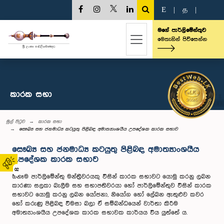
E
|
த
|
මගේ පාර්ලිමේන්තුව
මෙතැනින් පිවිසෙන්න
කාරක සභා
මුල් පිටුව
කාරක සභා
සෞඛ්‍ය සහ ජනමාධ්‍ය කටයුතු පිළිබඳ අමාත්‍යාංශයීය උපදේශක කාරක සභාව
සෞඛ්‍ය සහ ජනමාධ්‍ය කටයුතු පිළිබඳ අමාත්‍යාංශයීය
උපදේශක කාරක සභාව
02
ඕනෑම පාර්ලිමේන්තු මන්ත්‍රීවරයකු විසින් කාරක සභාවට යොමු කරනු ලබන
කාරණා සලකා බැලීම සහ සභාපතිවරයා හෝ පාර්ලිමේන්තුව විසින් කාරක
සභාවට යොමු කරනු ලබන යෝජනා, නියෝග හෝ ලේඛන ඇතුළුව කවර
හෝ කරුණු පිළිබඳ විමසා බලා ඒ සම්බන්ධයෙන් වාර්තා කිරීම
අමාත්‍යාංශයීය උපදේශක කාරක සභාවක කාර්යය විය යුත්තේ ය.