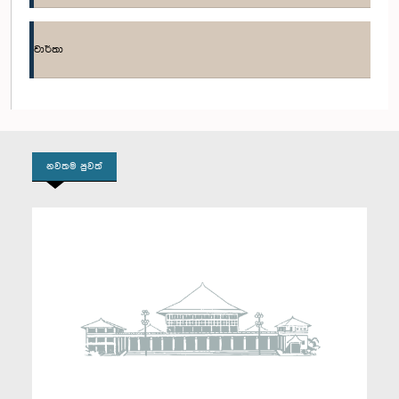
ගරු (ආචාර්ය) කෞෂල්‍යා ආරියරත්න මෙනවිය, පා.ම.
වාර්තා
නවතම පුවත්
ගරු (වෛද්‍ය) කවින්ද හේෂාන් ජයවර්ධන මහතා, පා.ම.
සාමාජික