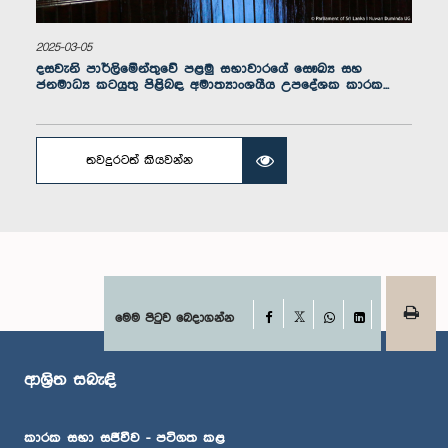
2025-03-05
දසවැනි පාර්ලිමේන්තුවේ පළමු සභාවාරයේ සෞඛ්‍ය සහ
ජනමාධ්‍ය කටයුතු පිළිබඳ අමාත්‍යාංශයීය උපදේශක කාරක...
තවදුරටත් කියවන්න
ගරු (වෛද්‍ය) සඳරුවන් මදරසිංහ මහතා, පා.ම.
සාමාජික
Facebook
මෙම පිටුව බෙදාගන්න
X
WhatsApp
LinkedIn
ආශ්‍රිත සබැඳි
කාරක සභා සජීවීව - පටිගත කළ