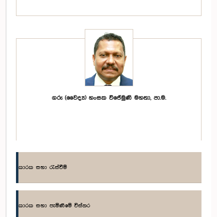
ගරු (වෛද්‍ය) හංසක විජේමුණි මහතා, පා.ම.
කාරක සභා රැස්වීම්
කාරක සභා පැමිණීමේ විස්තර