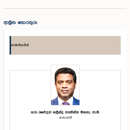
ආශ්‍රිත තොරතුරු
සාමාජිකයින්
ගරු (වෛද්‍ය) නලින්ද ජයතිස්ස මහතා, පා.ම.
සභාපති