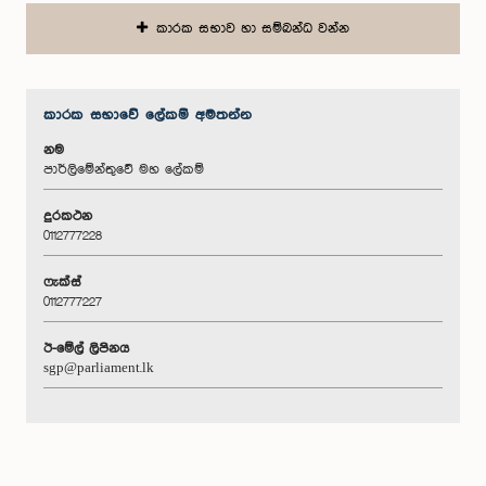
කාරක සභාව හා සම්බන්ධ වන්න
කාරක සභා‌වේ ලේකම් අමතන්න
නම
පාර්ලිමේන්තුවේ මහ ලේකම්
දුරකථන
0112777228
ෆැක්ස්
0112777227
ඊ-මේල් ලිපිනය
sgp@parliament.lk