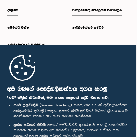
දැනුමට
පාර්ලිමේන්තු මහලේකම් කාර්යාලය
සම්බන්ධ වන්න
පාර්ලිමේන්තුව සජීවීව
පාර්ලි‌මේන්තුවේ මන්ත්‍රීවරු
ගරු (වෛද්‍ය) නජිත් ඉන්දික මහතා, පා.ම.
සාමාජික
මුල් පිටුව
පාර්ලිමේන්තු ජංගම යෙදුම
අපි ඔබගේ පෞද්ගලිකත්වය අගය කරමු
"හරි" ක්ලික් කිරීමෙන්, ඔබ පහත සඳහන් දේට එකඟ වේ:
සැසි ලුහුබැඳීම (Session Tracking):
පහසු සහ වඩාත් පුද්ගලාරෝපිත
අත්දැකීමක් ලබාදීම සඳහා අපගේ වෙබ් අඩවියේ ඔබගේ ක්‍රියාකාරකම්
නිරීක්ෂණය කිරීමට අපි සැසි භාවිතා කරන්නෙමු.
අප හා සම්බන්ධ වී සිටින්න :
දත්ත සටහන් කිරීම:
අපගේ සේවාවන්හි ආරක්ෂාව සහ ක්‍රියාකාරීත්වය
සහතික කිරීම සඳහා අපි ඔබගේ IP ලිපිනය, උපාංග විස්තර සහ
ගරු වසන්ත පුෂ්ප කුමාර මහතා, පා.ම.
අනෙකුත් අදාළ දත්ත සටහන් කරගන්නෙමු.