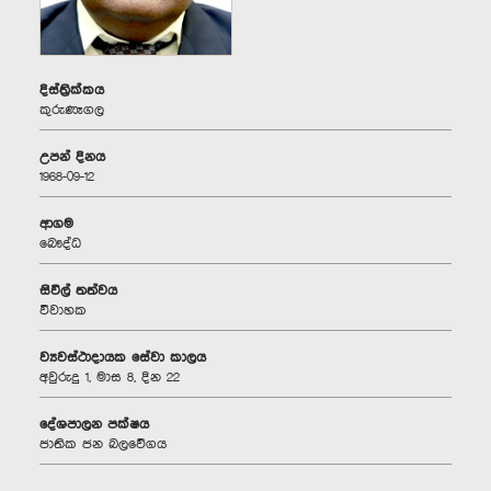
දිස්ත්‍රික්කය
කුරුණෑගල
උපන් දිනය
1968-09-12
ආගම
බෞද්ධ
සිවිල් තත්වය
විවාහක
ව්‍යවස්ථාදායක සේවා කාලය
අවුරුදු 1, මාස 8, දින 22
දේශපාලන පක්ෂය
ජාතික ජන බලවේගය