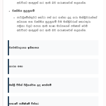
අඩවියට ඇතුළත් කර ඇති බව කරුණාවෙන් සලකන්න.
වෘත්තීය සුදුසුකම්
පාර්ලිමේන්තුවට තෝරා පත් කර ගන්නා ලද ගරු මන්ත්‍රීවරුන්ගේ
අධ්‍යයන සහ වෘත්තීය සුදුසුකම් එම මන්ත්‍රීවරුන් තොරතුරු
පත්‍රිකා වලට සපයා ඇති භාෂා මාධ්‍යයෙන් පමණක් වෙබ්
අඩවියට ඇතුළත් කර ඇති බව කරුණාවෙන් සලකන්න.
ව්‍යවස්ථාදායක ඉතිහාසය
කාරක සභා
මන්ත්‍රී විසින් පිළිගන්වන ලද පෙත්සම්
සභාවේ පැමිණීමේ විස්තර