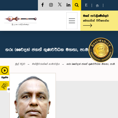
E
|
த
|
මගේ පාර්ලිමේන්තුව
මෙතැනින් පිවිසෙන්න
ගරු (වෛද්‍ය) ජගත් ගුණවර්ධන මහතා, පා.ම.
මුල් පිටුව
මන්ත්‍රීවරුන්‌ගේ නාමාවලිය
ගරු (වෛද්‍ය) ජගත් ගුණවර්ධන මහතා, පා.ම.
බලන්න
02