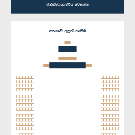
මන්ත්‍රීවරයා/වරිය අමතන්න
සභාවේ අසුන් ගැනීම