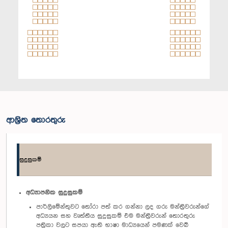
ආශ්‍රිත තොරතුරු
සුදුසුකම්
අධ්‍යාපනික සුදුසුකම්
පාර්ලිමේන්තුවට තෝරා පත් කර ගන්නා ලද ගරු මන්ත්‍රීවරුන්ගේ
අධ්‍යයන සහ වෘත්තීය සුදුසුකම් එම මන්ත්‍රීවරුන් තොරතුරු
පත්‍රිකා වලට සපයා ඇති භාෂා මාධ්‍යයෙන් පමණක් වෙබ්