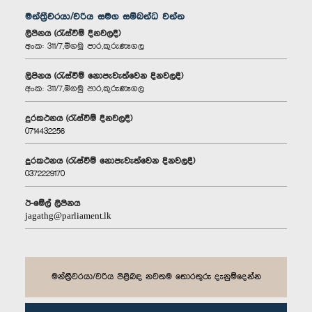
මන්ත්‍රීවරයා/වරිය සමග සම්බන්ධ වන්න
ලිපිනය (රැස්වීම් දිනවලදී)
අංක: 311/7,මීගමු පාර,කුරුණෑගල
ලිපිනය (රැස්වීම් නොපැවැත්වෙන දිනවලදී)
අංක: 311/7,මීගමු පාර,කුරුණෑගල
දුරකථනය (රැස්වීම් දිනවලදී)
0714432256
දුරකථනය (රැස්වීම් නොපැවැත්වෙන දිනවලදී)
0372229170
ඊ-මේල් ලිපිනය
jagathg@parliament.lk
මන්ත්‍රීවරයා/වරිය පිළිබඳ නවතම තොරතුරු දැනුම්දෙන්න