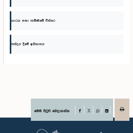
කාරක සභා පැමිණීමේ විස්තර
ඡන්දය දීමේ ඉතිහාසය
Facebook
මෙම පිටුව බෙදාගන්න
X
WhatsApp
LinkedIn