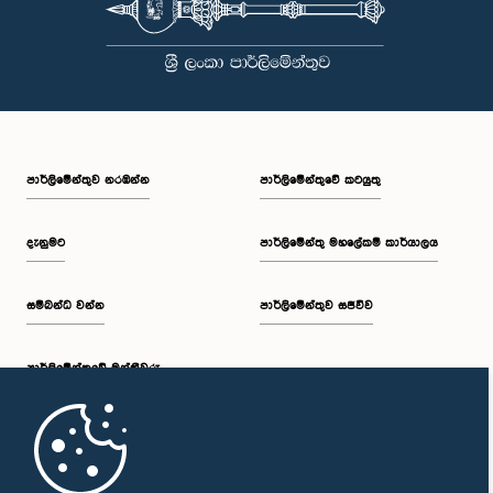
පාර්ලි‌මේන්තුව නරඹන්න
පාර්ලිමේන්තුවේ කටයුතු
දැනුමට
පාර්ලිමේන්තු මහලේකම් කාර්යාලය
සම්බන්ධ වන්න
පාර්ලිමේන්තුව සජීවීව
පාර්ලි‌මේන්තුවේ මන්ත්‍රීවරු
මුල් පිටුව