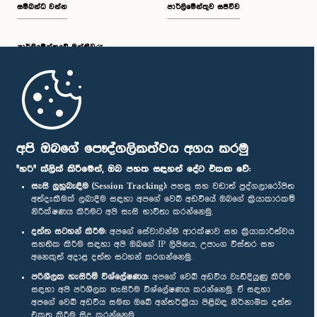
සම්බන්ධ වන්න
පාර්ලිමේන්තුව සජීවීව
පාර්ලි‌මේන්තුවේ මන්ත්‍රීවරු
මුල් පිටුව
පාර්ලිමේන්තු ජංගම යෙදුම
අපි ඔබගේ පෞද්ගලිකත්වය අගය කරමු
"හරි" ක්ලික් කිරීමෙන්, ඔබ පහත සඳහන් දේට එකඟ වේ:
සැසි ලුහුබැඳීම (Session Tracking):
පහසු සහ වඩාත් පුද්ගලාරෝපිත
අත්දැකීමක් ලබාදීම සඳහා අපගේ වෙබ් අඩවියේ ඔබගේ ක්‍රියාකාරකම්
නිරීක්ෂණය කිරීමට අපි සැසි භාවිතා කරන්නෙමු.
අප හා සම්බන්ධ වී සිටින්න :
දත්ත සටහන් කිරීම:
අපගේ සේවාවන්හි ආරක්ෂාව සහ ක්‍රියාකාරීත්වය
සහතික කිරීම සඳහා අපි ඔබගේ IP ලිපිනය, උපාංග විස්තර සහ
අනෙකුත් අදාළ දත්ත සටහන් කරගන්නෙමු.
සම්මාන
පරිශීලක හැසිරීම් විශ්ලේෂණය:
අපගේ වෙබ් අඩවිය වැඩිදියුණු කිරීම
සඳහා අපි පරිශීලක හැසිරීම විශ්ලේෂණය කරන්නෙමු. ඒ සඳහා
අපගේ වෙබ් අඩවිය සමඟ ඔබේ අන්තර්ක්‍රියා පිළිබඳ නිර්නාමික දත්ත
පෞද්ගලිකත්ව ප්‍රතිපත්තිය
එකතු කිරීම සිදු කරන්නෙමු.