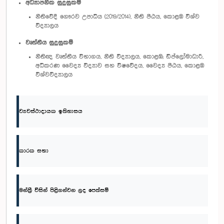
අධ්‍යාපනික සුදුසුකම්
නීතිවේදී ගෞරව උපාධිය (2019/2014), නීති පීඨය, කොළඹ විශ්ව
විද්‍යාලය
වෘත්තීය සුදුසුකම්
නීතිඥ වෘත්තීය විභාගය, නීති විද්‍යාලය, කොළඹ; ඩිප්ලෝමාධාරී,
අධිකරණ වෛද්‍ය විද්‍යාව සහ විෂවේදය, වෛද්‍ය පීඨය, කොළඹ
විශ්වවිද්‍යාලය
ව්‍යවස්ථාදායක ඉතිහාසය
කාරක සභා
මන්ත්‍රී විසින් පිළිගන්වන ලද පෙත්සම්