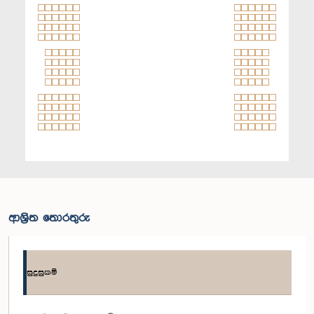
ආශ්‍රිත තොරතුරු
සුදුසුකම්