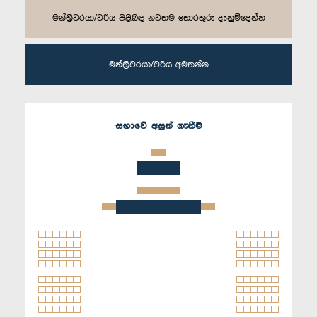
මන්ත්‍රීවරයා/වරිය පිළිබඳ නවතම තොරතුරු දැනුම්දෙන්න
මන්ත්‍රීවරයා/වරිය අමතන්න
සභාවේ අසුන් ගැනීම