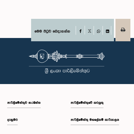
Facebook
මෙම පිටුව බෙදාගන්න
X
WhatsApp
LinkedIn
පාර්ලි‌මේන්තුව නරඹන්න
පාර්ලිමේන්තුවේ කටයුතු
දැනුමට
පාර්ලිමේන්තු මහලේකම් කාර්යාලය