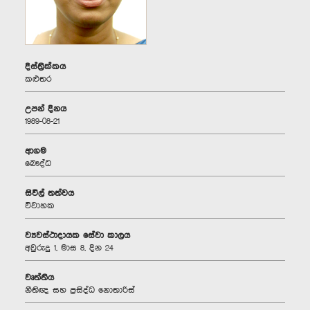
දිස්ත්‍රික්කය
කළුතර
උපන් දිනය
1989-08-21
ආගම
බෞද්ධ
සිවිල් තත්වය
විවාහක
ව්‍යවස්ථාදායක සේවා කාලය
අවුරුදු 1, මාස 8, දින 24
වෘත්තිය
නීතිඥ සහ ප්‍රසිද්ධ නොතාරිස්