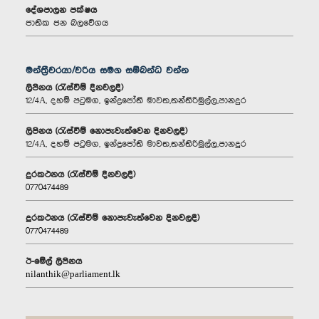
දේශපාලන පක්ෂය
ජාතික ජන බලවේගය
මන්ත්‍රීවරයා/වරිය සමග සම්බන්ධ වන්න
ලිපිනය (රැස්වීම් දිනවලදී)
12/4A, දහම් පටුමග, ඉන්ද්‍රජෝති මාවත,තන්තිරිමුල්ල,පානදුර
ලිපිනය (රැස්වීම් නොපැවැත්වෙන දිනවලදී)
12/4A, දහම් පටුමග, ඉන්ද්‍රජෝති මාවත,තන්තිරිමුල්ල,පානදුර
දුරකථනය (රැස්වීම් දිනවලදී)
0770474489
දුරකථනය (රැස්වීම් නොපැවැත්වෙන දිනවලදී)
0770474489
ඊ-මේල් ලිපිනය
nilanthik@parliament.lk