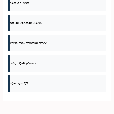
අසන ලද ප්‍රශ්න
සභාවේ පැමිණීමේ විස්තර
කාරක සභා පැමිණීමේ විස්තර
ඡන්දය දීමේ ඉතිහාසය
දේශපාලන දිවිය