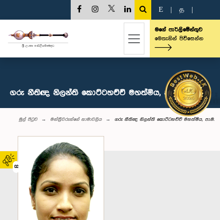
E
|
த
|
මගේ පාර්ලිමේන්තුව
මෙතැනින් පිවිසෙන්න
ගරු නීතිඥ නිලන්ති කොට්ටහච්චි මහත්මිය, පා.ම.
මුල් පිටුව
මන්ත්‍රීවරුන්‌ගේ නාමාවලිය
ගරු නීතිඥ නිලන්ති කොට්ටහච්චි මහත්මිය, පා.ම.
02