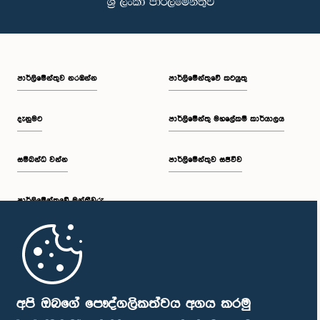
පාර්ලි‌මේන්තුව නරඹන්න
පාර්ලිමේන්තුවේ කටයුතු
දැනුමට
පාර්ලිමේන්තු මහලේකම් කාර්යාලය
සම්බන්ධ වන්න
පාර්ලිමේන්තුව සජීවීව
පාර්ලි‌මේන්තුවේ මන්ත්‍රීවරු
මුල් පිටුව
පාර්ලිමේන්තු ජංගම යෙදුම
අපි ඔබගේ පෞද්ගලිකත්වය අගය කරමු