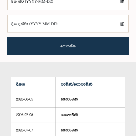
දින සිට (YYYY-MM-DD)
දින දක්වා (YYYY-MM-DD)
සොයන්න
දිනය
පැමිණි/නොපැමිණි
2026-08-05
නොපැමිණි
2026-07-08
නොපැමිණි
2026-07-07
නොපැමිණි