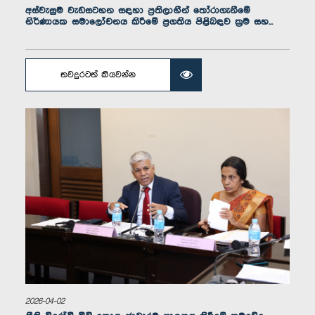
අස්වැසුම වැඩසටහන සඳහා ප්‍රතිලාභීන් තෝරාගැනීමේ
නිර්ණායක සමාලෝචනය කිරීමේ ප්‍රගතිය පිළිබඳව ක්‍රම සහ...
තවදුරටත් කියවන්න
ගරු අර්කම් ඉල්යාස් මහතා, පා.ම.
සාමාජික
2026-04-02