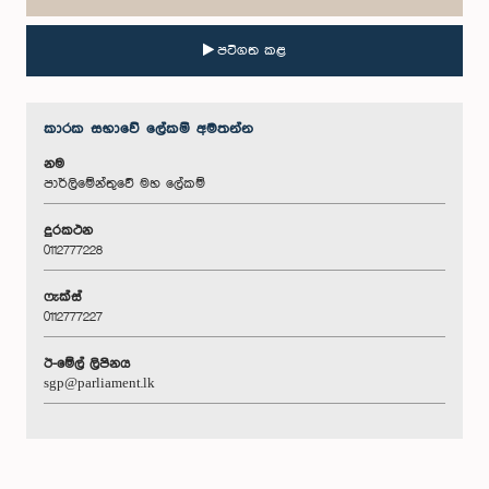
පටිගත කළ
කාරක සභා‌වේ ලේකම් අමතන්න
නම
පාර්ලිමේන්තුවේ මහ ලේකම්
දුරකථන
0112777228
ෆැක්ස්
0112777227
ඊ-මේල් ලිපිනය
sgp@parliament.lk