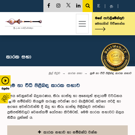
E
|
த
|
මගේ පාර්ලිමේන්තුව
මෙතැනින් පිවිසෙන්න
කාරක සභා
මුල් පිටුව
කාරක සභා
ක්‍රම හා විධි පිළිබඳ කාරක සභාව
ක්‍රම හා විධි පිළිබඳ කාරක සභාව
බලන්න
රජය වෙනුවෙන් බදුකරණය, තීරු ගාස්තු හා අනෙකුත් ආදායම් වර්ධනය
කිරීම සම්බන්ධ සියලුම කරුණු පරීක්ෂා කර බැලීමටත්, අවශ්‍ය පරිදි හා
02
අවශ්‍ය අවස්ථාවන්හි දී බදු හා තීරු ගාස්තු පිළිබඳව පවත්නා
ප්‍රතිපත්තිවලට වෙනස්කම් යෝජනා කිරීමටත්, මෙම කාරක සභාවට බලය
තිබිය යුත්තේ ය.
කාරක සභාව හා සම්බන්ධ වන්න