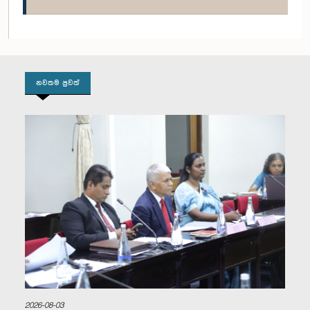
ගරු (මහාචාර්ය) රුවන් රණසිංහ මහතා, පා.ම.
සාමාජික
නවතම පුවත්
ගරු එරංග වීරරත්න මහතා, පා.ම.
සාමාජික
2026-08-03