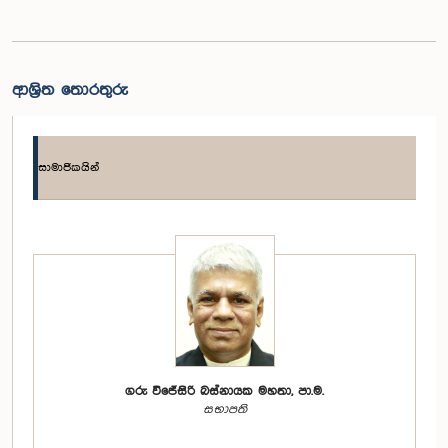
ආශ්‍රිත තොරතුරු
සාමාජිකයින්
ගරු විජේසිරි බස්නායක මහතා, පා.ම.
සභාපති