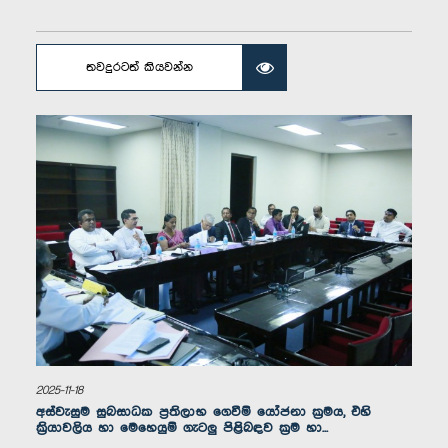
තවදුරටත් කියවන්න
ගරු රුවන් මාපලගම මහතා, පා.ම.
සාමාජික
ගරු තිළිණ සමරකෝන් මහතා, පා.ම.
2025-11-18
සාමාජික
අස්වැසුම සුබසාධක ප්‍රතිලාභ ගෙවීම් යෝජනා ක්‍රමය, එහි
ක්‍රියාවලිය හා මෙහෙයුම් ගැටලු පිළිබඳව ක්‍රම හා...