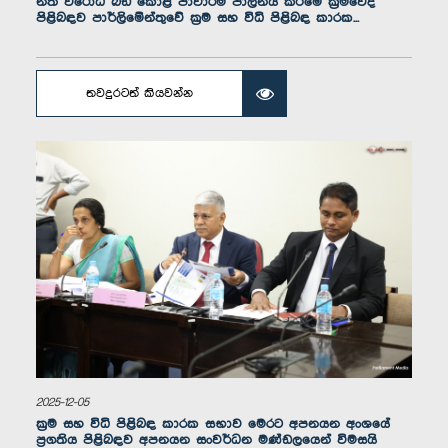
නීති විරෝධී බීඩි කොළ ජාවාරම පාලනය කිරීමේ ක්‍රමවේද
ගරු නීතිඥ නිලන්ති කොට්ටහච්චි මහත්මිය, පා.ම.
පිළිබඳව පාර්ලිමේන්තුවේ ක්‍රම සහ විධි පිළිබඳ කාරක...
සාමාජික
තවදුරටත් කියවන්න
ගරු සුනිල් බියන්විල මහතා, පා.ම.
සාමාජික
2025-12-05
ක්‍රම සහ විධි පිළිබඳ කාරක සභාව මෙරට අපනයන අංශයේ
ප්‍රගතිය පිළිබඳව අපනයන සංවර්ධන මණ්ඩලයෙන් විමසයි