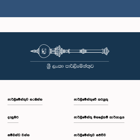
ගරු මනෝ ගනේෂන් මහතා, පා.ම.
සාමාජික
පාර්ලි‌මේන්තුව නරඹන්න
පාර්ලිමේන්තුවේ කටයුතු
ගරු චතුර ගලප්පත්ති මහතා, පා.ම.
සාමාජික
දැනුමට
පාර්ලිමේන්තු මහලේකම් කාර්යාලය
සම්බන්ධ වන්න
පාර්ලිමේන්තුව සජීවීව