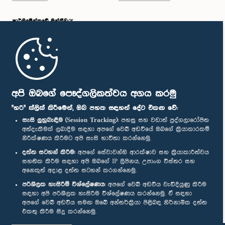
පාර්ලි‌මේන්තුවේ මන්ත්‍රීවරු
මුල් පිටුව
ගරු රෝහණ බංඩාර මහතා, පා.ම.
සාමාජික
පාර්ලිමේන්තු ජංගම යෙදුම
අපි ඔබගේ පෞද්ගලිකත්වය අගය කරමු
"හරි" ක්ලික් කිරීමෙන්, ඔබ පහත සඳහන් දේට එකඟ වේ:
සැසි ලුහුබැඳීම (Session Tracking):
පහසු සහ වඩාත් පුද්ගලාරෝපිත
අත්දැකීමක් ලබාදීම සඳහා අපගේ වෙබ් අඩවියේ ඔබගේ ක්‍රියාකාරකම්
නිරීක්ෂණය කිරීමට අපි සැසි භාවිතා කරන්නෙමු.
අප හා සම්බන්ධ වී සිටින්න :
දත්ත සටහන් කිරීම:
අපගේ සේවාවන්හි ආරක්ෂාව සහ ක්‍රියාකාරීත්වය
සහතික කිරීම සඳහා අපි ඔබගේ IP ලිපිනය, උපාංග විස්තර සහ
අනෙකුත් අදාළ දත්ත සටහන් කරගන්නෙමු.
සම්මාන
පරිශීලක හැසිරීම් විශ්ලේෂණය:
අපගේ වෙබ් අඩවිය වැඩිදියුණු කිරීම
සඳහා අපි පරිශීලක හැසිරීම විශ්ලේෂණය කරන්නෙමු. ඒ සඳහා
අපගේ වෙබ් අඩවිය සමඟ ඔබේ අන්තර්ක්‍රියා පිළිබඳ නිර්නාමික දත්ත
පෞද්ගලිකත්ව ප්‍රතිපත්තිය
එකතු කිරීම සිදු කරන්නෙමු.
ගරු චාමර සම්පත් දසනායක මහතා, පා.ම.