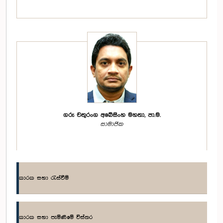
ගරු චතුරංග අබේසිංහ මහතා, පා.ම.
සාමාජික
කාරක සභා රැස්වීම්
කාරක සභා පැමිණීමේ විස්තර