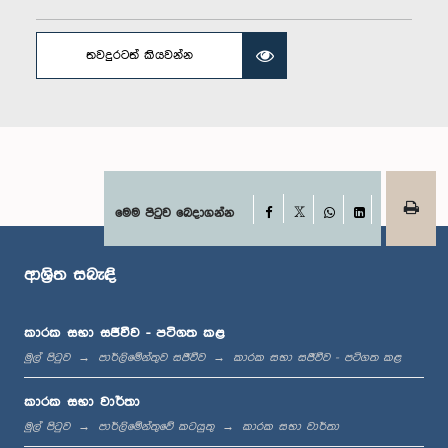
තවදුරටත් කියවන්න
Facebook
මෙම පිටුව බෙදාගන්න
ගරු චම්පික හෙට්ටිආරච්චි මහතා, පා.ම.
X
WhatsApp
LinkedIn
සාමාජික
ආශ්‍රිත සබැඳි
කාරක සභා සජීවීව - පටිගත කළ
මුල් පිටුව
පාර්ලිමේන්තුව සජීවීව
කාරක සභා සජීවීව - පටිගත කළ
කාරක සභා වාර්තා
මුල් පිටුව
පාර්ලිමේන්තුවේ කටයුතු
කාරක සභා වාර්තා