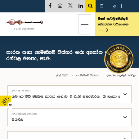
E
|
த
|
මගේ පාර්ලිමේන්තුව
මෙතැනින් පිවිසෙන්න
කාරක සභා පැමිණීමේ විස්තර: ගරු අසෝක සපුමල්
රන්වල මහතා, පා.ම.
මුල් පිටුව
පැමිණීමේ විස්තර
අසෝක සපුමල් රන්වල
කාරක සභාව
02
පැමිණි/නොපැමිණි