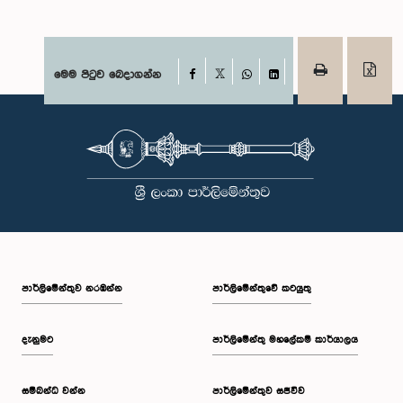
Facebook
මෙම පිටුව බෙදාගන්න
X
WhatsApp
LinkedIn
පාර්ලි‌මේන්තුව නරඹන්න
පාර්ලිමේන්තුවේ කටයුතු
දැනුමට
පාර්ලිමේන්තු මහලේකම් කාර්යාලය
සම්බන්ධ වන්න
පාර්ලිමේන්තුව සජීවීව