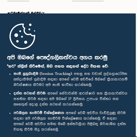
පාර්ලි‌මේන්තුවේ මන්ත්‍රීවරු
මුල් පිටුව
පාර්ලිමේන්තු ජංගම යෙදුම
අපි ඔබගේ පෞද්ගලිකත්වය අගය කරමු
"හරි" ක්ලික් කිරීමෙන්, ඔබ පහත සඳහන් දේට එකඟ වේ:
සැසි ලුහුබැඳීම (Session Tracking):
පහසු සහ වඩාත් පුද්ගලාරෝපිත
අත්දැකීමක් ලබාදීම සඳහා අපගේ වෙබ් අඩවියේ ඔබගේ ක්‍රියාකාරකම්
නිරීක්ෂණය කිරීමට අපි සැසි භාවිතා කරන්නෙමු.
අප හා සම්බන්ධ වී සිටින්න :
දත්ත සටහන් කිරීම:
අපගේ සේවාවන්හි ආරක්ෂාව සහ ක්‍රියාකාරීත්වය
සහතික කිරීම සඳහා අපි ඔබගේ IP ලිපිනය, උපාංග විස්තර සහ
අනෙකුත් අදාළ දත්ත සටහන් කරගන්නෙමු.
සම්මාන
පරිශීලක හැසිරීම් විශ්ලේෂණය:
අපගේ වෙබ් අඩවිය වැඩිදියුණු කිරීම
සඳහා අපි පරිශීලක හැසිරීම විශ්ලේෂණය කරන්නෙමු. ඒ සඳහා
අපගේ වෙබ් අඩවිය සමඟ ඔබේ අන්තර්ක්‍රියා පිළිබඳ නිර්නාමික දත්ත
පෞද්ගලිකත්ව ප්‍රතිපත්තිය
එකතු කිරීම සිදු කරන්නෙමු.