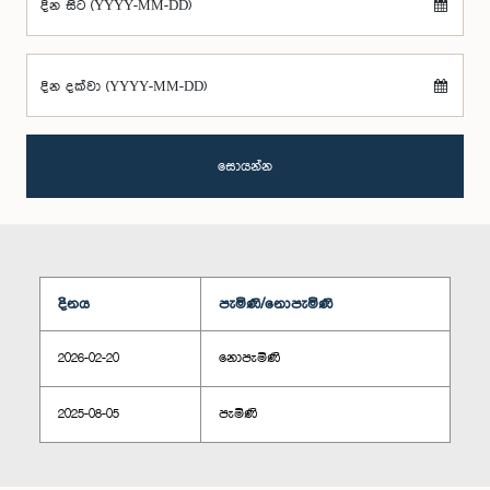
දින සිට (YYYY-MM-DD)
දින දක්වා (YYYY-MM-DD)
සොයන්න
දිනය
පැමිණි/නොපැමිණි
2026-02-20
නොපැමිණි
2025-08-05
පැමිණි