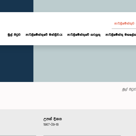
පාර්ලි‌මේන්තු
මුල් පිටුව
පාර්ලි‌මේන්තුවේ මන්ත්‍රීවරු
පාර්ලිමේන්තුවේ කටයුතු
පාර්ලිමේන්තු මහලේක
මුල් පිටුව
උපන් දිනය
1967-09-18