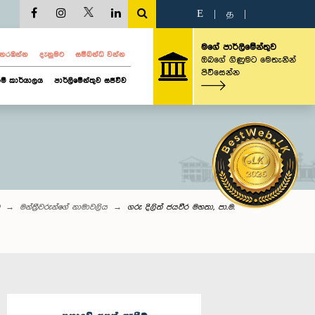
E
|
த
|
මගේ පාර්ලිමේන්තුව
ව නරඹන්න
දැනුමට
සම්බන්ධ වන්න
ඔබගේ ගිණුමට මෙතැනින්
පිවිසෙන්න
ම් කාර්යාලය
පාර්ලිමේන්තුව සජීවීව
මන්ත්‍රීවරුන්‌ගේ නාමාවලිය
ගරු දිලිත් ජයවීර මහතා, පා.ම.