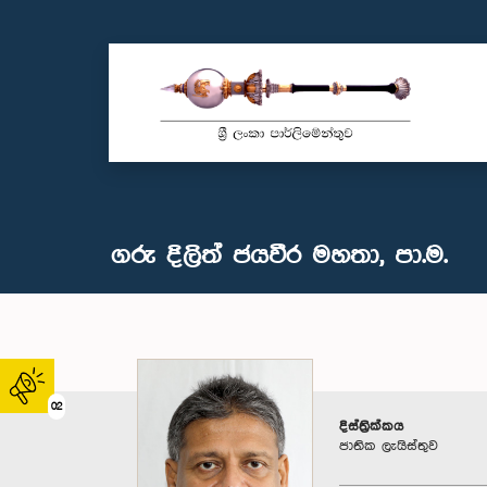
ගරු දිලිත් ජයවීර මහතා, පා.ම.
02
දිස්ත්‍රික්කය
ජාතික ලැයිස්තුව