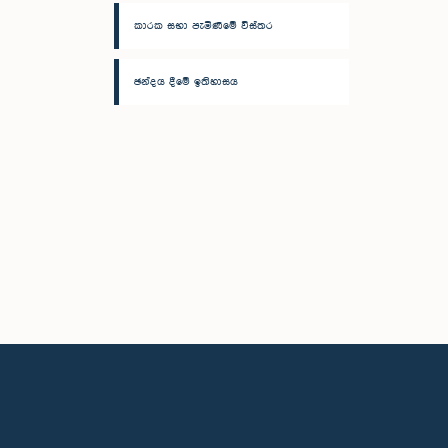
කාරක සභා පැමිණීමේ විස්තර
ඡන්දය දීමේ ඉතිහාසය