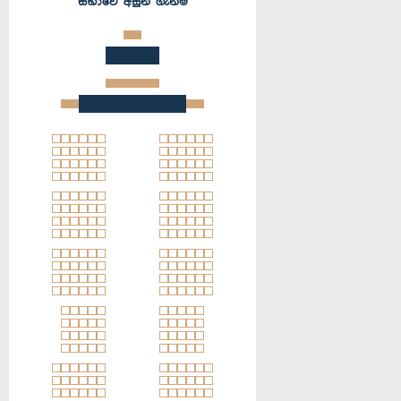
සභාවේ අසුන් ගැනීම