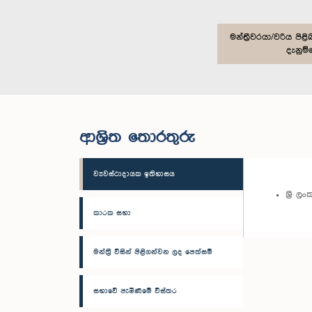
මන්ත්‍රීවරයා/වරිය ප
දැනුම්
ආශ්‍රිත තොරතුරු
ව්‍යවස්ථාදායක ඉතිහාසය
ශ්‍රී 
කාරක සභා
මන්ත්‍රී විසින් පිළිගන්වන ලද පෙත්සම්
සභාවේ පැමිණීමේ විස්තර