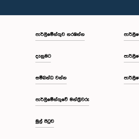
පාර්ලි‌මේන්තුව නරඹන්න
පාර්ලි
දැනුමට
පාර්ලි
සම්බන්ධ වන්න
පාර්ලි
පාර්ලි‌මේන්තුවේ මන්ත්‍රීවරු
මුල් පිටුව