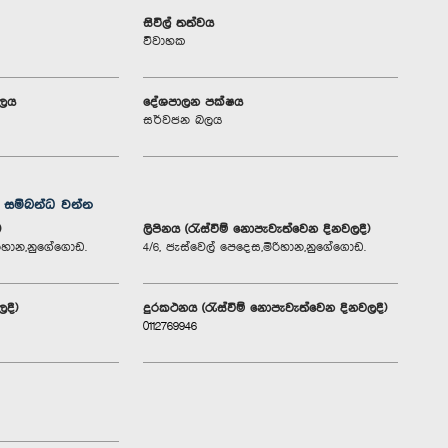
සිවිල් තත්වය
විවාහක
ාලය
දේශපාලන පක්ෂය
සර්වජන බලය
ග සම්බන්ධ වන්න
)
ලිපිනය (රැස්වීම් නොපැවැත්වෙන දිනවලදී)
ිරිහාන,නුගේගොඩ.
4/6, ජැස්වෙල් පෙදෙස,මිරිහාන,නුගේගොඩ.
ලදී)
දුරකථනය (රැස්වීම් නොපැවැත්වෙන දිනවලදී)
0112769946