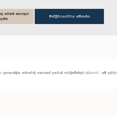
ිළිබඳ නවතම තොරතුරු
මන්ත්‍රීවරයා/වරිය අමතන්න
දෙන්න
ලංකා ප්‍රජාතාන්ත්‍රික සමාජවාදී ජනරජයේ දසවැනි පාර්ලිමේන්තුව (2024-11-17 - මේ දක්වා)