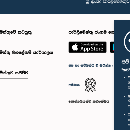
මේන්තුවේ කටයුතු
පාර්ලිමේන්තු ජංගම යෙදුම
මේන්තු මහලේකම් කාර්යාලය
අප
අප හා සම්බන්ධ වී සිටින්න :
"හරි
මේන්තුව සජීවීව
ස
අ
සම්මාන
න
ද
ක
පෞද්ගලිකත්ව ප්‍රතිපත්තිය
ස
ප
අ
ස