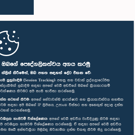
ි ඔබගේ පෞද්ගලිකත්වය අගය කරමු
" ක්ලික් කිරීමෙන්, ඔබ පහත සඳහන් දේට එකඟ වේ:
ැසි ලුහුබැඳීම (Session Tracking):
පහසු සහ වඩාත් පුද්ගලාරෝපිත
ත්දැකීමක් ලබාදීම සඳහා අපගේ වෙබ් අඩවියේ ඔබගේ ක්‍රියාකාරකම්
ිරීක්ෂණය කිරීමට අපි සැසි භාවිතා කරන්නෙමු.
ත්ත සටහන් කිරීම:
අපගේ සේවාවන්හි ආරක්ෂාව සහ ක්‍රියාකාරීත්වය සහතික
ිරීම සඳහා අපි ඔබගේ IP ලිපිනය, උපාංග විස්තර සහ අනෙකුත් අදාළ දත්ත
ටහන් කරගන්නෙමු.
රිශීලක හැසිරීම් විශ්ලේෂණය:
අපගේ වෙබ් අඩවිය වැඩිදියුණු කිරීම සඳහා
පි පරිශීලක හැසිරීම විශ්ලේෂණය කරන්නෙමු. ඒ සඳහා අපගේ වෙබ් අඩවිය
මඟ ඔබේ අන්තර්ක්‍රියා පිළිබඳ නිර්නාමික දත්ත එකතු කිරීම සිදු කරන්නෙමු.