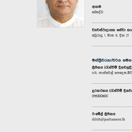
ආගම
බෞද්ධ
ව්‍යවස්ථාදායක සේවා ක
අවුරුදු 1, මාස 8, දින 21
මන්ත්‍රීවරයා/වරිය සම
ලිපිනය (රැස්වීම් දිනවලදී
4/6, ජැස්වෙල් පෙදෙස,ම
දුරකථනය (රැස්වීම් දිනව
0115300600
ඊ-මේල් ලිපිනය
dilith@parliament.lk