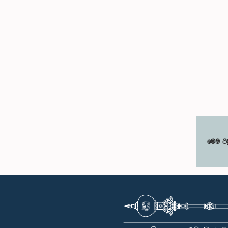
මෙම පි