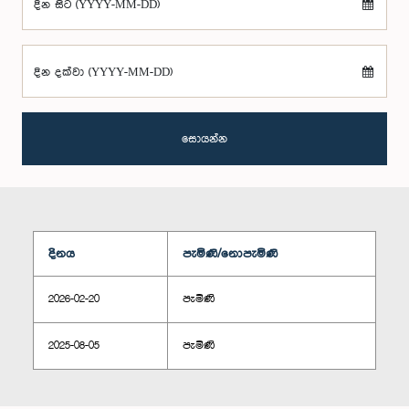
දින සිට (YYYY-MM-DD)
දින දක්වා (YYYY-MM-DD)
සොයන්න
දිනය
පැමිණි/නොපැමිණි
2026-02-20
පැමිණි
2025-08-05
පැමිණි