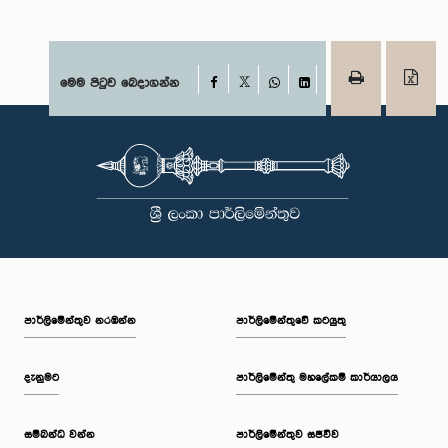
Facebook
මෙම පිටුව බෙදාගන්න
X
WhatsApp
LinkedIn
පාර්ලි‌මේන්තුව නරඹන්න
පාර්ලිමේන්තුවේ කටයුතු
දැනුමට
පාර්ලිමේන්තු මහලේකම් කාර්යාලය
සම්බන්ධ වන්න
පාර්ලිමේන්තුව සජීවීව