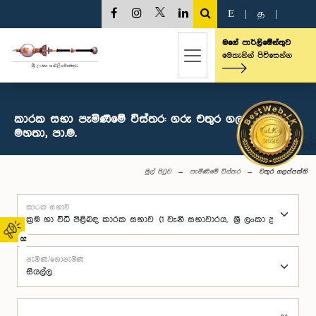
E
|
த
|
මගේ පාර්ලිමේන්තුව
මෙතැනින් පිවිසෙන්න
කාරක සභා පැමිණීමේ විස්තර: ගරු චතුර ගලප්පත්ති
මහතා, පා.ම.
මුල් පිටුව
පැමිණීමේ විස්තර
චතුර ගලප්පත්ති
කාරක සභාව
02
පැමිණි/නොපැමිණි