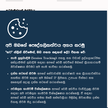
පාර්ලි‌මේන්තුවේ මන්ත්‍රීවරු
මුල් පිටුව
පාර්ලිමේන්තු ජංගම යෙදුම
අපි ඔබගේ පෞද්ගලිකත්වය අගය කරමු
"හරි" ක්ලික් කිරීමෙන්, ඔබ පහත සඳහන් දේට එකඟ වේ:
සැසි ලුහුබැඳීම (Session Tracking):
පහසු සහ වඩාත් පුද්ගලාරෝපිත
අත්දැකීමක් ලබාදීම සඳහා අපගේ වෙබ් අඩවියේ ඔබගේ ක්‍රියාකාරකම්
නිරීක්ෂණය කිරීමට අපි සැසි භාවිතා කරන්නෙමු.
අප හා සම්බන්ධ වී සිටින්න :
දත්ත සටහන් කිරීම:
අපගේ සේවාවන්හි ආරක්ෂාව සහ ක්‍රියාකාරීත්වය
සහතික කිරීම සඳහා අපි ඔබගේ IP ලිපිනය, උපාංග විස්තර සහ
අනෙකුත් අදාළ දත්ත සටහන් කරගන්නෙමු.
සම්මාන
පරිශීලක හැසිරීම් විශ්ලේෂණය:
අපගේ වෙබ් අඩවිය වැඩිදියුණු කිරීම
සඳහා අපි පරිශීලක හැසිරීම විශ්ලේෂණය කරන්නෙමු. ඒ සඳහා
අපගේ වෙබ් අඩවිය සමඟ ඔබේ අන්තර්ක්‍රියා පිළිබඳ නිර්නාමික දත්ත
පෞද්ගලිකත්ව ප්‍රතිපත්තිය
එකතු කිරීම සිදු කරන්නෙමු.