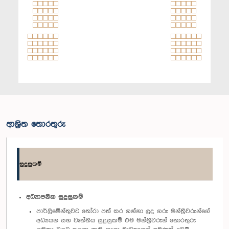
ආශ්‍රිත තොරතුරු
සුදුසුකම්
අධ්‍යාපනික සුදුසුකම්
පාර්ලිමේන්තුවට තෝරා පත් කර ගන්නා ලද ගරු මන්ත්‍රීවරුන්ගේ
අධ්‍යයන සහ වෘත්තීය සුදුසුකම් එම මන්ත්‍රීවරුන් තොරතුරු