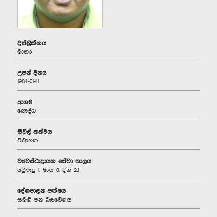
දිස්ත්‍රික්කය
මාතර
උපන් දිනය
1984-01-11
ආගම
බෞද්ධ
සිවිල් තත්වය
විවාහක
ව්‍යවස්ථාදායක සේවා කාලය
අවුරුදු 1, මාස 8, දින 23
දේශපාලන පක්ෂය
සමගි ජන බලවේගය