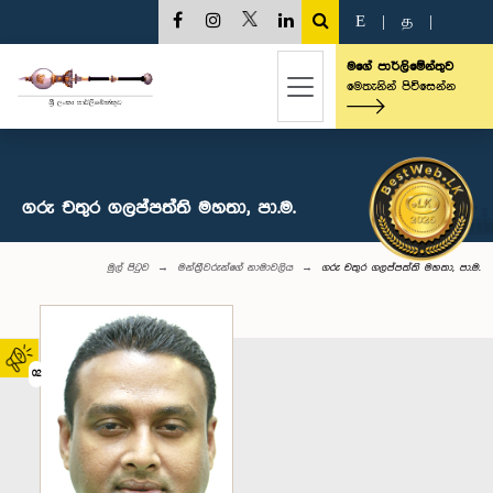
E
|
த
|
මගේ පාර්ලිමේන්තුව
මෙතැනින් පිවිසෙන්න
ගරු චතුර ගලප්පත්ති මහතා, පා.ම.
මුල් පිටුව
මන්ත්‍රීවරුන්‌ගේ නාමාවලිය
ගරු චතුර ගලප්පත්ති මහතා, පා.ම.
02