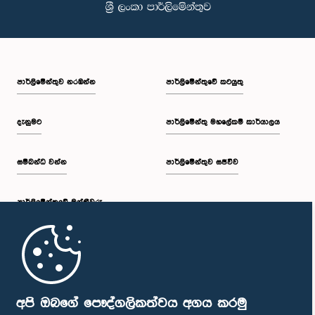
පාර්ලි‌මේන්තුව නරඹන්න
පාර්ලිමේන්තුවේ කටයුතු
දැනුමට
පාර්ලිමේන්තු මහලේකම් කාර්යාලය
සම්බන්ධ වන්න
පාර්ලිමේන්තුව සජීවීව
පාර්ලි‌මේන්තුවේ මන්ත්‍රීවරු
මුල් පිටුව
පාර්ලිමේන්තු ජංගම යෙදුම
අපි ඔබගේ පෞද්ගලිකත්වය අගය කරමු