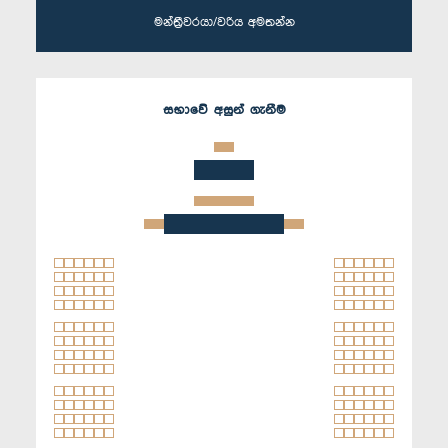
මන්ත්‍රීවරයා/වරිය අමතන්න
සභාවේ අසුන් ගැනීම