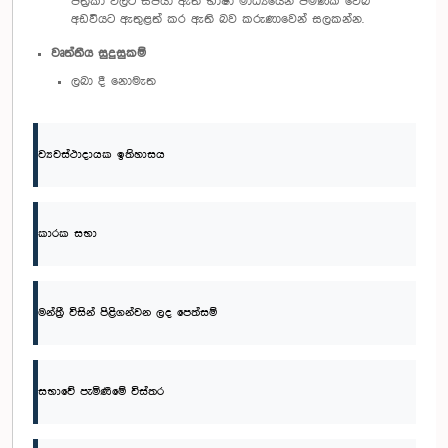
පත්‍රිකා වලට සපයා ඇති භාෂා මාධ්‍යයෙන් පමණක් වෙබ්
අඩවියට ඇතුළත් කර ඇති බව කරුණාවෙන් සලකන්න.
වෘත්තීය සුදුසුකම්
ලබා දී නොමැත
ව්‍යවස්ථාදායක ඉතිහාසය
කාරක සභා
මන්ත්‍රී විසින් පිළිගන්වන ලද පෙත්සම්
සභාවේ පැමිණීමේ විස්තර