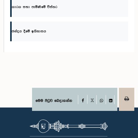
කාරක සභා පැමිණීමේ විස්තර
ඡන්දය දීමේ ඉතිහාසය
Facebook
මෙම පිටුව බෙදාගන්න
X
WhatsApp
LinkedIn