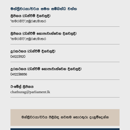
මන්ත්‍රීවරයා/වරිය සමග සම්බන්ධ වන්න
ලිපිනය (රැස්වීම් දිනවලදී)
"සමරගිරි",පඹුරණ,මාතර
ලිපිනය (රැස්වීම් නොපැවැත්වෙන දිනවලදී)
"සමරගිරි",පඹුරණ,මාතර
දුරකථනය (රැස්වීම් දිනවලදී)
0412231120
දුරකථනය (රැස්වීම් නොපැවැත්වෙන දිනවලදී)
0412238856
ඊ-මේල් ලිපිනය
chathurag@parliament.lk
මන්ත්‍රීවරයා/වරිය පිළිබඳ නවතම තොරතුරු දැනුම්දෙන්න