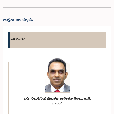
ආශ්‍රිත තොරතුරු
සාමාජිකයින්
ගරු (මහාචාර්ය) ක්‍රිෂාන්ත අබේසේන මහතා, පා.ම.
සභාපති