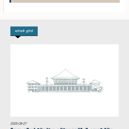
ගරු අමිල ප්‍රසාද් මහතා, පා.ම.
සාමාජික
නවතම පුවත්
ගරු (වෛද්‍ය) නිහාල් අබේසිංහ මහතා, පා.ම.
සාමාජික
2025-08-27