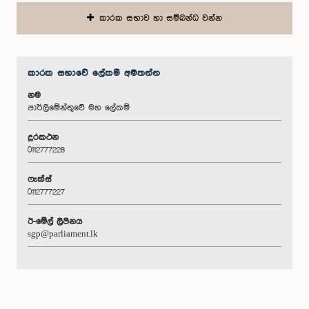
කාරක සභාව හා සම්බන්ධ වන්න
කාරක සභා‌වේ ලේකම් අමතන්න
නම
පාර්ලිමේන්තුවේ මහ ලේකම්
දුරකථන
0112777228
ෆැක්ස්
0112777227
ඊ-මේල් ලිපිනය
sgp@parliament.lk