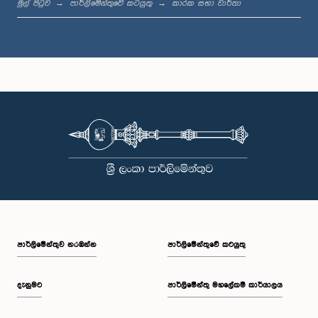
මුල් පිටුව
පාර්ලිමේන්තුවේ කටයුතු
කාරක සභා වාර්තා
ගරු අශෝක ගුණසේන මහතා, පා.ම.
සාමාජික
පාර්ලි‌මේන්තුව නරඹන්න
පාර්ලිමේන්තුවේ කටයුතු
ගරු ස්ටෙෆනි ප්‍රනාන්දු මහතා, පා.ම.
සාමාජික
දැනුමට
පාර්ලිමේන්තු මහලේකම් කාර්යාලය