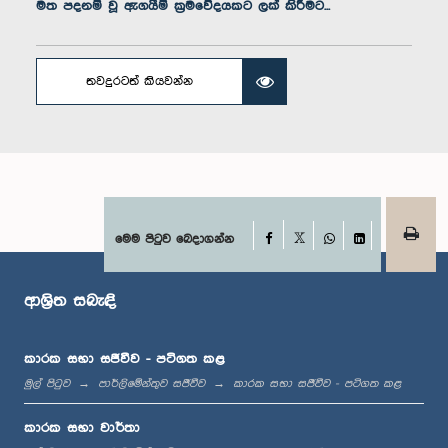
සාමාජික
මත පදනම් වූ ඇගයීම් ක්‍රමවේදයකට ලක් කිරීමට...
තවදුරටත් කියවන්න
Facebook
මෙම පිටුව බෙදාගන්න
X
WhatsApp
LinkedIn
ගරු ලසිත් භාෂණ ගමගේ මහතා, පා.ම.
සාමාජික
ආශ්‍රිත සබැඳි
කාරක සභා සජීවීව - පටිගත කළ
මුල් පිටුව
පාර්ලිමේන්තුව සජීවීව
කාරක සභා සජීවීව - පටිගත කළ
කාරක සභා වාර්තා