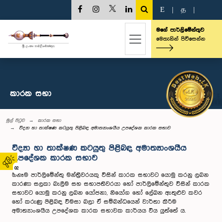
E
|
த
|
මගේ පාර්ලිමේන්තුව
මෙතැනින් පිවිසෙන්න
කාරක සභා
මුල් පිටුව
කාරක සභා
විද්‍යා හා තාක්ෂණ කටයුතු පිළිබඳ අමාත්‍යාංශයීය උපදේශක කාරක සභාව
විද්‍යා හා තාක්ෂණ කටයුතු පිළිබඳ අමාත්‍යාංශයීය
උපදේශක කාරක සභාව
02
ඕනෑම පාර්ලිමේන්තු මන්ත්‍රීවරයකු විසින් කාරක සභාවට යොමු කරනු ලබන
කාරණා සලකා බැලීම සහ සභාපතිවරයා හෝ පාර්ලිමේන්තුව විසින් කාරක
සභාවට යොමු කරනු ලබන යෝජනා, නියෝග හෝ ලේඛන ඇතුළුව කවර
හෝ කරුණු පිළිබඳ විමසා බලා ඒ සම්බන්ධයෙන් වාර්තා කිරීම
අමාත්‍යාංශයීය උපදේශක කාරක සභාවක කාර්යය විය යුත්තේ ය.