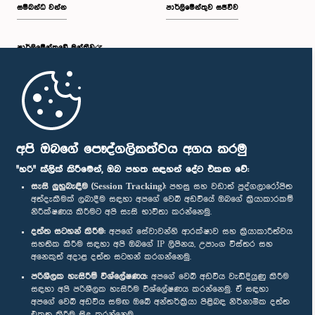
සම්බන්ධ වන්න
පාර්ලිමේන්තුව සජීවීව
පාර්ලි‌මේන්තුවේ මන්ත්‍රීවරු
මුල් පිටුව
ගරු රවීන්ද්‍ර බණ්ඩාර මහතා, පා.ම.
පාර්ලිමේන්තු ජංගම යෙදුම
අපි ඔබගේ පෞද්ගලිකත්වය අගය කරමු
සාමාජික
"හරි" ක්ලික් කිරීමෙන්, ඔබ පහත සඳහන් දේට එකඟ වේ:
සැසි ලුහුබැඳීම (Session Tracking):
පහසු සහ වඩාත් පුද්ගලාරෝපිත
අත්දැකීමක් ලබාදීම සඳහා අපගේ වෙබ් අඩවියේ ඔබගේ ක්‍රියාකාරකම්
නිරීක්ෂණය කිරීමට අපි සැසි භාවිතා කරන්නෙමු.
අප හා සම්බන්ධ වී සිටින්න :
දත්ත සටහන් කිරීම:
අපගේ සේවාවන්හි ආරක්ෂාව සහ ක්‍රියාකාරීත්වය
සහතික කිරීම සඳහා අපි ඔබගේ IP ලිපිනය, උපාංග විස්තර සහ
අනෙකුත් අදාළ දත්ත සටහන් කරගන්නෙමු.
සම්මාන
පරිශීලක හැසිරීම් විශ්ලේෂණය:
අපගේ වෙබ් අඩවිය වැඩිදියුණු කිරීම
සඳහා අපි පරිශීලක හැසිරීම විශ්ලේෂණය කරන්නෙමු. ඒ සඳහා
අපගේ වෙබ් අඩවිය සමඟ ඔබේ අන්තර්ක්‍රියා පිළිබඳ නිර්නාමික දත්ත
පෞද්ගලිකත්ව ප්‍රතිපත්තිය
එකතු කිරීම සිදු කරන්නෙමු.