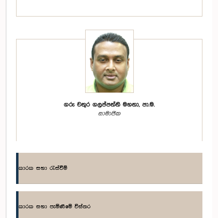
ගරු චතුර ගලප්පත්ති මහතා, පා.ම.
සාමාජික
කාරක සභා රැස්වීම්
කාරක සභා පැමිණීමේ විස්තර