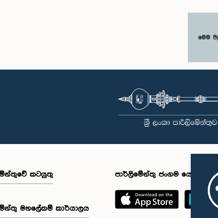
මෙම පි
මේන්තුවේ කටයුතු
පාර්ලිමේන්තු ජංගම යෙදුම
මේන්තු මහලේකම් කාර්යාලය