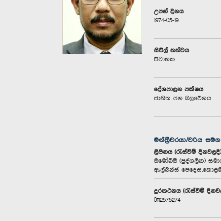
උපන් දිනය
1974-05-19
සිවිල් තත්වය
විවාහක
දේශපාලන පක්ෂය
ජාතික ජන බලවේගය
මන්ත්‍රීවරයා/වරිය සම
ලිපිනය (රැස්වීම් දිනවලදී
ඔමෝබිඕ (පුද්ගලික) සමා
ඇල්බන්ස් පෙදෙස,කොළඹ
දුරකථනය (රැස්වීම් දිනව
0112575274