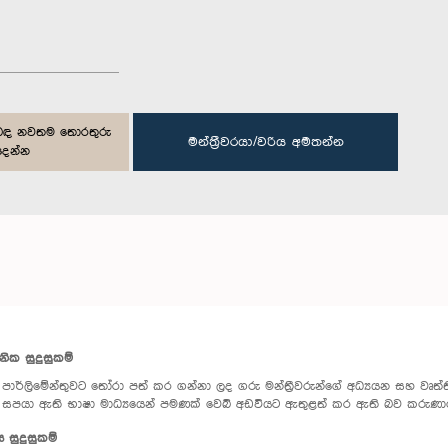
ිළිබඳ නවතම තොරතුරු
මන්ත්‍රීවරයා/වරිය අමතන්න
දෙන්න
පනික සුදුසුකම්
පාර්ලිමේන්තුවට තෝරා පත් කර ගන්නා ලද ගරු මන්ත්‍රීවරුන්ගේ අධ්‍යයන සහ වෘත්තීය
සපයා ඇති භාෂා මාධ්‍යයෙන් පමණක් වෙබ් අඩවියට ඇතුළත් කර ඇති බව කරුණා
ය සුදුසුකම්