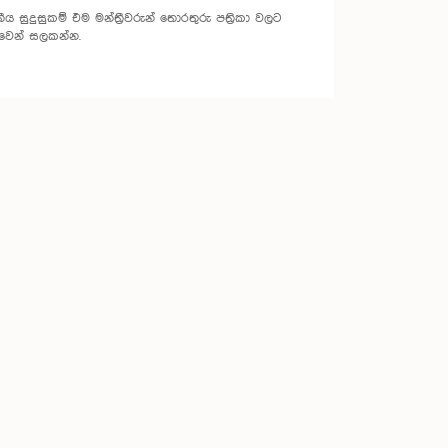
 සුදුසුකම් එම මන්ත්‍රීවරුන් තොරතුරු පත්‍රිකා වලට
වෙන් සලකන්න.