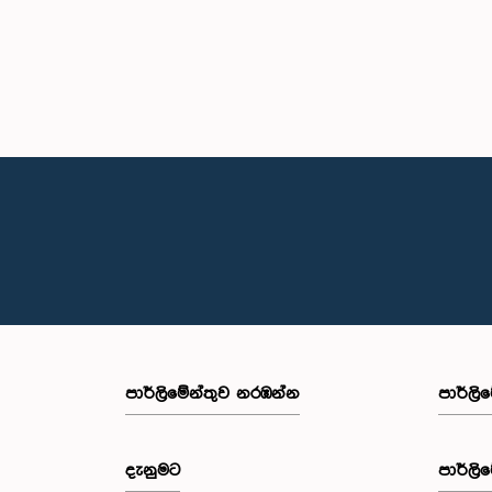
පාර්ලි‌මේන්තුව නරඹන්න
පාර්ලි
දැනුමට
පාර්ලි