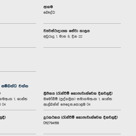
ආගම
බෞද්ධ
ව්‍යවස්ථාදායක සේවා කාලය
අවුරුදු 1, මාස 8, දින 22
ග සම්බන්ධ වන්න
)
ලිපිනය (රැස්වීම් නොපැවැත්වෙන දිනවලදී)
ගමඅංක 1, ශාන්ත
ඔමෝබිඕ (පුද්ගලික) සමාගමඅංක 1, ශාන්ත
 04
ඇල්බන්ස් පෙදෙස,කොළඹ 04
ලදී)
දුරකථනය (රැස්වීම් නොපැවැත්වෙන දිනවලදී)
0112794158