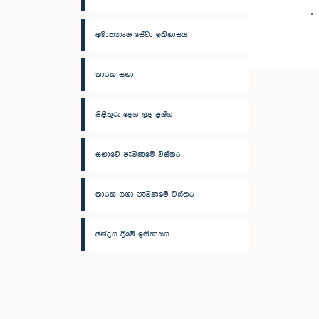
අමාත්‍යාංශ සේවා ඉතිහාසය
කාරක සභා
පිළිතුරු දෙන ලද ප්‍රශ්න
සභාවේ පැමිණීමේ විස්තර
කාරක සභා පැමිණීමේ විස්තර
ඡන්දය දීමේ ඉතිහාසය