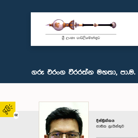
ගරු එරංග වීරරත්න මහතා, පා.ම.
02
දිස්ත්‍රික්කය
ජාතික ලැයිස්තුව