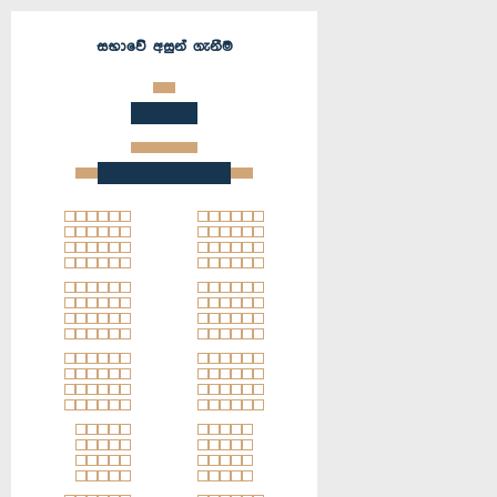
සභාවේ අසුන් ගැනීම