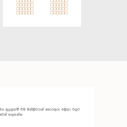
 සුදුසුකම් එම මන්ත්‍රීවරුන් තොරතුරු පත්‍රිකා වලට
වෙන් සලකන්න.