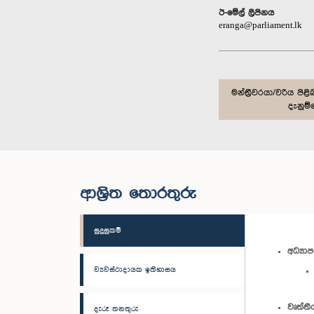
ඊ-මේල් ලිපිනය
eranga@parliament.lk
මන්ත්‍රීවරයා/වරිය ප
දැනුම්
ආශ්‍රිත තොරතුරු
සුදුසුකම්
අධ්‍යා
ව්‍යවස්ථාදායක ඉතිහාසය
වෘත්තී
දැරූ තනතුරු