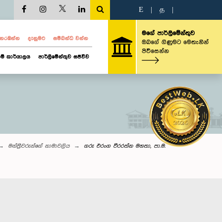
E
|
த
|
මගේ පාර්ලිමේන්තුව
ව නරඹන්න
දැනුමට
සම්බන්ධ වන්න
ඔබගේ ගිණුමට මෙතැනින්
පිවිසෙන්න
ම් කාර්යාලය
පාර්ලිමේන්තුව සජීවීව
මන්ත්‍රීවරුන්‌ගේ නාමාවලිය
ගරු එරංග වීරරත්න මහතා, පා.ම.