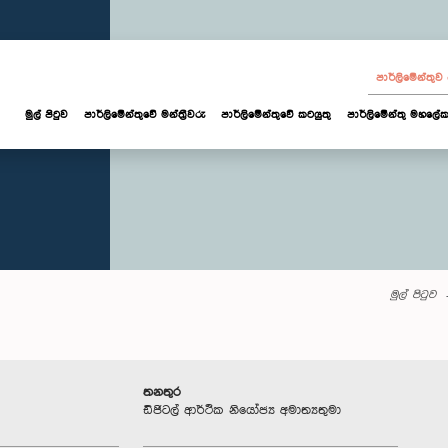
පාර්ලි‌මේන්තු
මුල් පිටුව
පාර්ලි‌මේන්තුවේ මන්ත්‍රීවරු
පාර්ලිමේන්තුවේ කටයුතු
පාර්ලිමේන්තු මහලේක
මුල් පිටුව
තනතුර
ඩිජිටල් ආර්ථික නියෝජ්‍ය අමාත්‍යතුමා