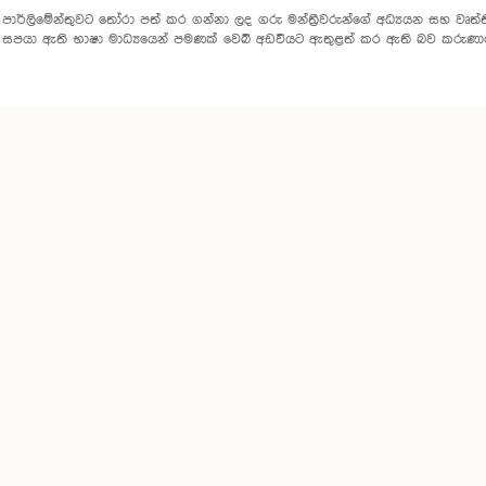
පාර්ලිමේන්තුවට තෝරා පත් කර ගන්නා ලද ගරු මන්ත්‍රීවරුන්ගේ අධ්‍යයන සහ වෘත්තීය
සපයා ඇති භාෂා මාධ්‍යයෙන් පමණක් වෙබ් අඩවියට ඇතුළත් කර ඇති බව කරුණා