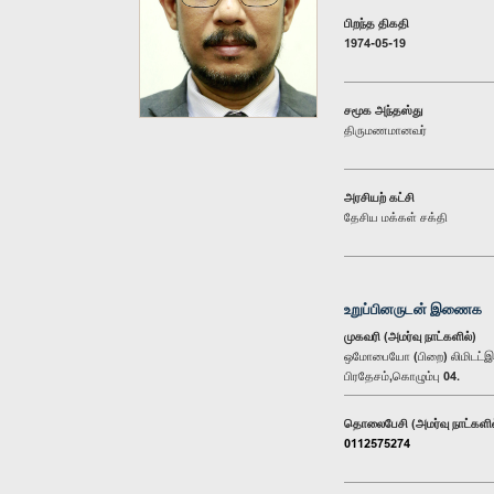
பிறந்த திகதி
1974-05-19
சமூக அந்தஸ்து
திருமணமானவர்
அரசியற் கட்சி
தேசிய மக்கள் சக்தி
உறுப்பினருடன் இணைக
முகவரி (அமர்வு நாட்களில்)
ஒமோபையோ (பிறை) லிமிடட்இல.
பிரதேசம்,கொழும்பு 04.
தொலைபேசி (அமர்வு நாட்களில
0112575274