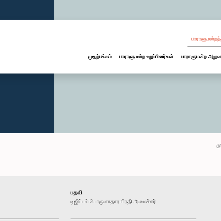
பாராளுமன்றத்
முதற்பக்கம்
பாராளுமன்ற உறுப்பினர்கள்
பாராளுமன்ற அலுவ
மு
பதவி
டிஜிட்டல் பொருளாதார பிரதி அமைச்சர்