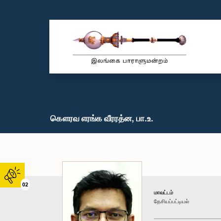
கௌரவ எரங்க வீரரத்ன, பா.உ.
02
மாவட்டம்
தேசியப்பட்டியல்