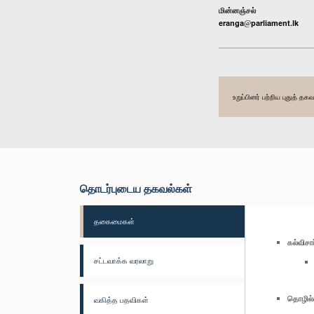
மின்னஞ்சல்
eranga@parliament.lk
உறுப்பினர் பற்றிய புதுத் 
தொடர்புடைய தகவல்கள்
தகைமைகள்
கல்விச
சட்டவாக்க வரலாறு
தொழில்
வகித்த பதவிகள்