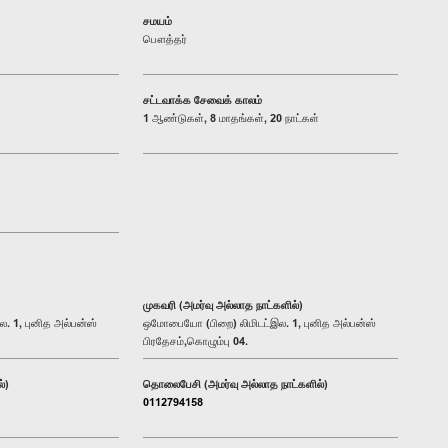
சமயம்
பௌத்தர்
சட்டவாக்க சேவைக் காலம்
1 ஆண்டுகள், 8 மாதங்கள், 20 நாட்கள்
முகவரி (அமர்வு அல்லாத நாட்களில்)
 1, புனித அல்பன்ஸ்
ஒமோபையோ (பிறை) லிமிடட்இல. 1, புனித அல்பன்ஸ்
பிரதேசம்,கொழும்பு 04.
்)
தொலைபேசி (அமர்வு அல்லாத நாட்களில்)
0112794158