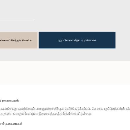
உறுப்பினரை தொடர்பு கொள்க
தகவல்களைப் பெற்றுக் கொள்க
ார் தகைமைகள்
தயவுசெய்து கவனிக்கவும் பாராளுமன்றத்திற்குத் தேர்ந்தெடுக்கப்பட்ட கௌரவ உறுப்பினர்களின் க
வழங்கிய மொழியில் மட்டுமே இணையத்தளத்தில் சேர்க்கப்பட்டுள்ளன.
சார் தகைமைகள்