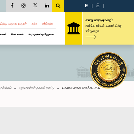
E
|
සි
|
எனது பாராளுமன்றம்
திற்கு வருகை தருதல்
கற்க
பங்கேற்க
இங்கே உங்கள் கணக்கிற்கு
உள்நுழைக
ல்கள்
செயலகம்
பாராளுமன்ற நேரலை
தற்பக்கம்
உறுப்பினர்கள் தகவல் திரட்டு
கௌரவ எரங்க வீரரத்ன, பா.உ.