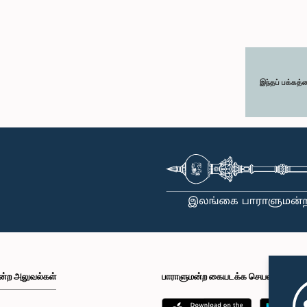
இந்தப் பக்கத்
ன்ற அலுவல்கள்
பாராளுமன்ற கையடக்க செயலி