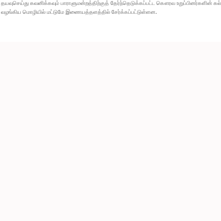
தயவுசெய்து கவனிக்கவும் பாராளுமன்றத்திற்குத் தேர்ந்தெடுக்கப்பட்ட கௌரவ உறுப்பினர்களின் க
வழங்கிய மொழியில் மட்டுமே இணையத்தளத்தில் சேர்க்கப்பட்டுள்ளன.