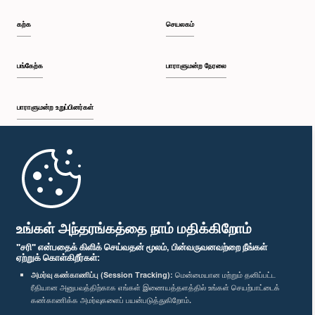
கற்க
செயலகம்
பங்கேற்க
பாராளுமன்ற நேரலை
பாராளுமன்ற உறுப்பினர்கள்
முதற்பக்கம்
பாராளுமன்ற கையடக்க செயலி
உங்கள் அந்தரங்கத்தை நாம் மதிக்கிறோம்
"சரி" என்பதைக் கிளிக் செய்வதன் மூலம், பின்வருவனவற்றை நீங்கள்
ஏற்றுக் கொள்கிறீர்கள்:
அமர்வு கண்காணிப்பு (Session Tracking):
மென்மையான மற்றும் தனிப்பட்ட
ரீதியான அனுபவத்திற்காக எங்கள் இணையத்தளத்தில் உங்கள் செயற்பாட்டைக்
எம்மை பின்தொடர்க :
கண்காணிக்க அமர்வுகளைப் பயன்படுத்துகிறோம்.