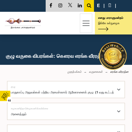
E
|
සි
|
எனது பாராளுமன்றம்
இங்கே உள்நுழைக
குழு வருகை விபரங்கள்: கௌரவ எரங்க வீரரத்ன, பா.உ.
முதற்பக்கம்
வருகைகள்
எரங்க வீரரத்ன
குழு
02
சமூகமளித்தார்/சமூகமளிக்கவில்லை