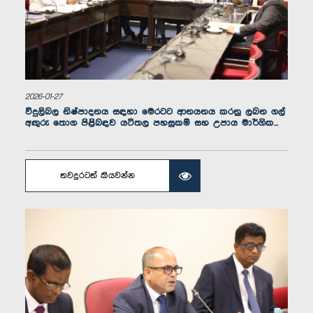
2026-01-27
ගරු නීතිඥ ගීතා හේරත් මහත්මිය, පා.ම.
විදුලිබල නිෂ්පාදනය සඳහා මෙරටට ආනයනය කරනු ලබන ගල්
සාමාජික
අඟුරු තොග පිළිබඳව යටිතල පහසුකම් සහ උපාය මාර්ගික...
තවදුරටත් කියවන්න
ගරු එස්. එම්. මරික්කාර් මහතා, පා.ම.
සාමාජික