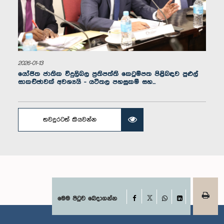
2026-01-13
යෝජිත ජාතික විදුලිබල ප්‍රතිපත්ති කෙටුම්පත පිළිබඳව පුළුල්
සාකච්ඡාවක් අවශ්‍යයි - යටිතල පහසුකම් සහ...
තවදුරටත් කියවන්න
ගරු ජගත් විතාන මහතා, පා.ම.
සාමාජික
Facebook
මෙම පිටුව බෙදාගන්න
X
WhatsApp
LinkedIn