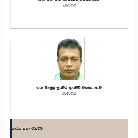
සභාපති
ගරු මංජුල සුරවීර ආරච්චි මහතා, පා.ම.
සාමාජික
කාරක සභා රැස්වීම්