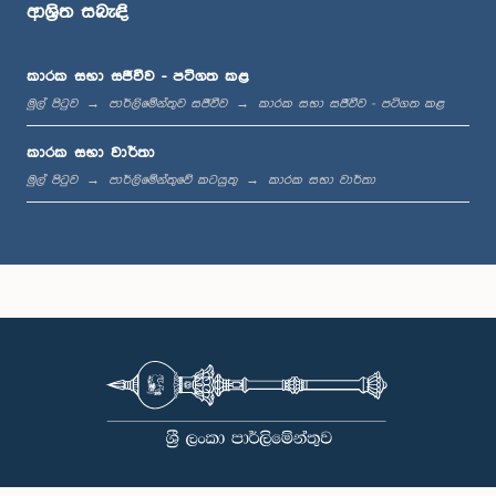
ආශ්‍රිත සබැඳි
කාරක සභා සජීවීව - පටිගත කළ
ගරු නලින් බණ්ඩාර ජයමහ මහතා, පා.ම.
සාමාජික
මුල් පිටුව
පාර්ලිමේන්තුව සජීවීව
කාරක සභා සජීවීව - පටිගත කළ
කාරක සභා වාර්තා
මුල් පිටුව
පාර්ලිමේන්තුවේ කටයුතු
කාරක සභා වාර්තා
ගරු අජිත් පී. පෙරේරා මහතා, පා.ම.
සාමාජික