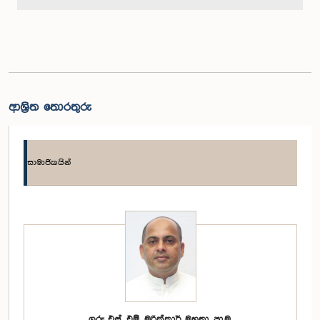
ආශ්‍රිත තොරතුරු
සාමාජිකයින්
ගරු එස්. එම්. මරික්කාර් මහතා, පා.ම.