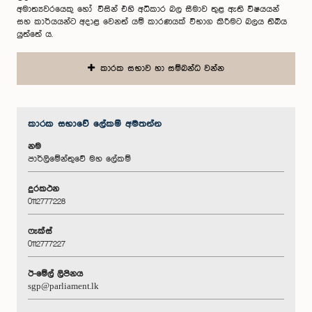
අමාත්‍යවරයෙකු හෝ විසින් එහි අධිකාර බල සීමාව තුළ ඇති විෂයයන්
සහ කාර්යයන්ට අදාළ වෙනත් යම් කාරණයක් විභාග කිරීමට බලය තිබිය
යුත්තේ ය.
කාරක සභාව හා සම්බන්ධ වන්න
කාරක සභා‌වේ ලේකම් අමතන්න
නම
පාර්ලිමේන්තුවේ මහ ලේකම්
දුරකථන
0112777228
ෆැක්ස්
0112777227
ඊ-මේල් ලිපිනය
sgp@parliament.lk