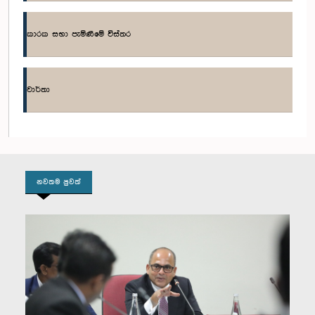
කාරක සභා පැමිණීමේ විස්තර
ගරු කේ. ඉලංකුමාරන් මහතා, පා.ම.
වාර්තා
සාමාජික
නවතම පුවත්
ගරු රවීන්ද්‍ර බණ්ඩාර මහතා, පා.ම.
සාමාජික