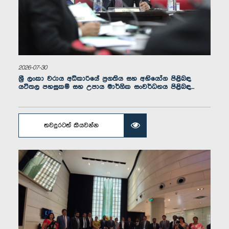
2026-07-30
ශ්‍රී ලංකා වරාය අධිකාරියේ ප්‍රගතිය සහ අභියෝග පිළිබඳ
යටිතල පහසුකම් සහ උපාය මාර්ගික සංවර්ධනය පිළිබඳ...
ගරු ධනුෂ්ක රංගනාත් මහතා, පා.ම.
සාමාජික
තවදුරටත් කියවන්න