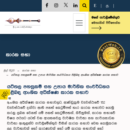
E
|
த
|
මගේ පාර්ලිමේන්තුව
මෙතැනින් පිවිසෙන්න
කාරක සභා
මුල් පිටුව
කාරක සභා
යටිතල පහසුකම් සහ උපාය මාර්ගික සංවර්ධනය පිළිබඳ ආංශික අධීක්ෂණ කාරක සභාව
යටිතල පහසුකම් සහ උපාය මාර්ගික සංවර්ධනය
පිළිබඳ ආංශික අධීක්ෂණ කාරක සභාව
02
ආංශික අධීක්ෂණ කාරක සභාවලට, ආණ්ඩුක්‍රම ව්‍යවස්ථාවේ 152
ව්‍යවස්ථාවේ දක්වා ඇති පනත් කෙටුම්පත් හැර කාරක සභාවට යොමු
කරනු ලබන වෙනත් යම් පනත් කෙටුම්පතක්, ගිවිසුමක්, කාරක සභාවේ
විෂය පථයට යටත් වන ආයතනවල වාර්ෂික වාර්තා සහ කාර්යසාධන
වාර්තා ඇතුළත්ව පාර්ලිමේන්තුව විසින් කාරක සභාව වෙත යොමුකරන
ලද වාර්තාවක් හෝ කාරණාවක් හෝ යම් කාරක සභාවක් හෝ