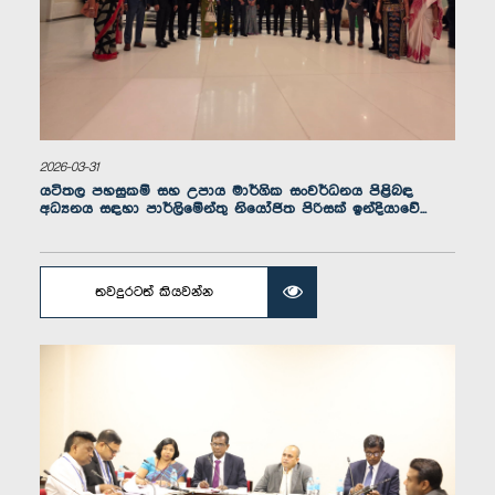
ගරු අසිත නිරෝෂණ එගොඩ විතාන මහතා, පා.ම.
සාමාජික
2026-03-31
යටිතල පහසුකම් සහ උපාය මාර්ගික සංවර්ධනය පිළිබඳ
අධ්‍යනය සඳහා පාර්ලිමේන්තු නියෝජිත පිරිසක් ඉන්දියාවේ...
තවදුරටත් කියවන්න
ගරු ශාන්ත පද්ම කුමාර සුබසිංහ මහතා, පා.ම.
සාමාජික