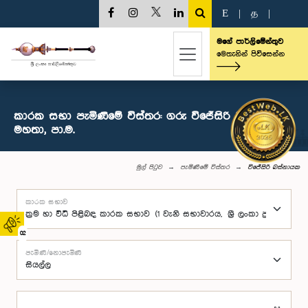
E
|
த
|
මගේ පාර්ලිමේන්තුව
මෙතැනින් පිවිසෙන්න
කාරක සභා පැමිණීමේ විස්තර: ගරු විජේසිරි බස්නායක
මහතා, පා.ම.
මුල් පිටුව
පැමිණීමේ විස්තර
විජේසිරි බස්නායක
කාරක සභාව
02
පැමිණි/නොපැමිණි