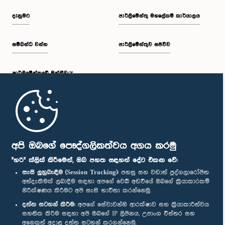
දැනුමට
පාර්ලිමේන්තු මහලේකම් කාර්යාලය
සම්බන්ධ වන්න
පාර්ලිමේන්තුව සජීවීව
පාර්ලි‌මේන්තුවේ මන්ත්‍රීවරු
මුල් පිටුව
පාර්ලිමේන්තු ජංගම යෙදුම
අපි ඔබගේ පෞද්ගලිකත්වය අගය කරමු
"හරි" ක්ලික් කිරීමෙන්, ඔබ පහත සඳහන් දේට එකඟ වේ:
සැසි ලුහුබැඳීම (Session Tracking):
පහසු සහ වඩාත් පුද්ගලාරෝපිත
අත්දැකීමක් ලබාදීම සඳහා අපගේ වෙබ් අඩවියේ ඔබගේ ක්‍රියාකාරකම්
නිරීක්ෂණය කිරීමට අපි සැසි භාවිතා කරන්නෙමු.
අප හා සම්බන්ධ වී සිටින්න :
දත්ත සටහන් කිරීම:
අපගේ සේවාවන්හි ආරක්ෂාව සහ ක්‍රියාකාරීත්වය
සහතික කිරීම සඳහා අපි ඔබගේ IP ලිපිනය, උපාංග විස්තර සහ
අනෙකුත් අදාළ දත්ත සටහන් කරගන්නෙමු.