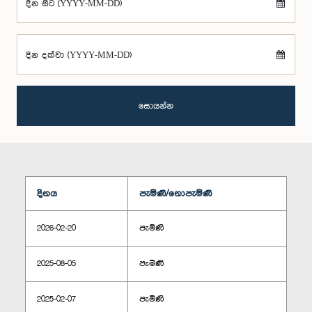
දින සිට (YYYY-MM-DD)
දින දක්වා (YYYY-MM-DD)
සොයන්න
දිනය
පැමිණි/නොපැමිණි
2026-02-20
පැමිණි
2025-08-05
පැමිණි
2025-02-07
පැමිණි