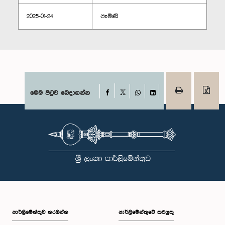
2025-01-24
පැමිණි
Facebook
මෙම පිටුව බෙදාගන්න
X
WhatsApp
LinkedIn
පාර්ලි‌මේන්තුව නරඹන්න
පාර්ලිමේන්තුවේ කටයුතු