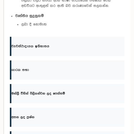
පත්‍රිකා වලට සපයා ඇති භාෂා මාධ්‍යයෙන් පමණක් වෙබ්
අඩවියට ඇතුළත් කර ඇති බව කරුණාවෙන් සලකන්න.
වෘත්තීය සුදුසුකම්
ලබා දී නොමැත
ව්‍යවස්ථාදායක ඉතිහාසය
කාරක සභා
මන්ත්‍රී විසින් පිළිගන්වන ලද පෙත්සම්
අසන ලද ප්‍රශ්න