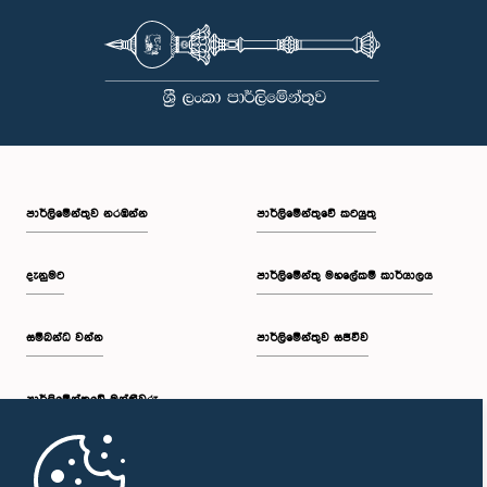
පාර්ලි‌මේන්තුව නරඹන්න
පාර්ලිමේන්තුවේ කටයුතු
දැනුමට
පාර්ලිමේන්තු මහලේකම් කාර්යාලය
සම්බන්ධ වන්න
පාර්ලිමේන්තුව සජීවීව
පාර්ලි‌මේන්තුවේ මන්ත්‍රීවරු
මුල් පිටුව