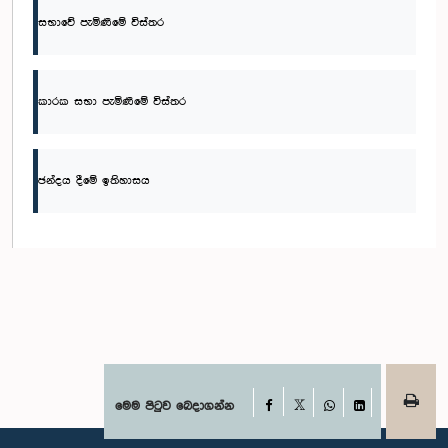
සභාවේ පැමිණීමේ විස්තර
කාරක සභා පැමිණීමේ විස්තර
ඡන්දය දීමේ ඉතිහාසය
Facebook
මෙම පිටුව බෙදාගන්න
X
WhatsApp
LinkedIn