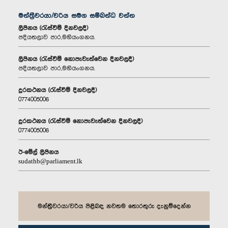
මන්ත්‍රීවරයා/වරිය සමග සම්බන්ධ වන්න
ලිපිනය (රැස්වීම් දිනවලදී)
පදියතලාව පාර,මහියංගනය.
ලිපිනය (රැස්වීම් නොපැවැත්වෙන දිනවලදී)
පදියතලාව පාර,මහියංගනය.
දුරකථනය (රැස්වීම් දිනවලදී)
0774005006
දුරකථනය (රැස්වීම් නොපැවැත්වෙන දිනවලදී)
0774005006
ඊ-මේල් ලිපිනය
sudathb@parliament.lk
මන්ත්‍රීවරයා/වරිය පිළිබඳ නවතම තොරතුරු දැනුම්දෙන්න