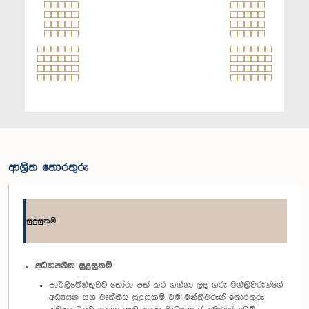
ආශ්‍රිත තොරතුරු
සුදුසුකම්
අධ්‍යාපනික සුදුසුකම්
පාර්ලිමේන්තුවට තෝරා පත් කර ගන්නා ලද ගරු මන්ත්‍රීවරුන්ගේ
අධ්‍යයන සහ වෘත්තීය සුදුසුකම් එම මන්ත්‍රීවරුන් තොරතුරු