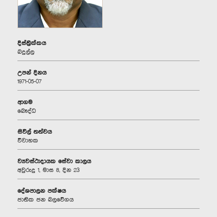
දිස්ත්‍රික්කය
බදුල්ල
උපන් දිනය
1971-05-07
ආගම
බෞද්ධ
සිවිල් තත්වය
විවාහක
ව්‍යවස්ථාදායක සේවා කාලය
අවුරුදු 1, මාස 8, දින 23
දේශපාලන පක්ෂය
ජාතික ජන බලවේගය