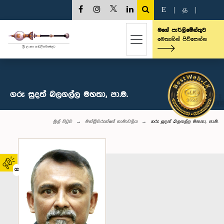
E
|
த
|
මගේ පාර්ලිමේන්තුව
මෙතැනින් පිවිසෙන්න
ගරු සුදත් බලගල්ල මහතා, පා.ම.
මුල් පිටුව
මන්ත්‍රීවරුන්‌ගේ නාමාවලිය
ගරු සුදත් බලගල්ල මහතා, පා.ම.
02