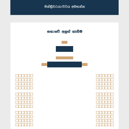
මන්ත්‍රීවරයා/වරිය අමතන්න
සභාවේ අසුන් ගැනීම