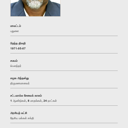
மாவட்டம்
பதுளை
பிறந்த திகதி
1971-05-07
சமயம்
பௌத்தர்
சமூக அந்தஸ்து
திருமணமானவர்
சட்டவாக்க சேவைக் காலம்
1 ஆண்டுகள், 8 மாதங்கள், 24 நாட்கள்
அரசியற் கட்சி
தேசிய மக்கள் சக்தி