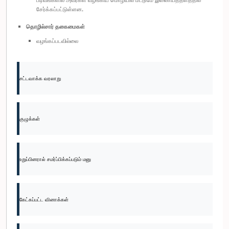
சேர்க்கப்பட்டுள்ளன.
தொழில்சார் தகைமைகள்
வழங்கப்படவில்லை
சட்டவாக்க வரலாறு
குழுக்கள்
உறுப்பினரால் சமர்ப்பிக்கப்படும் மனு
கேட்கப்பட்ட வினாக்கள்