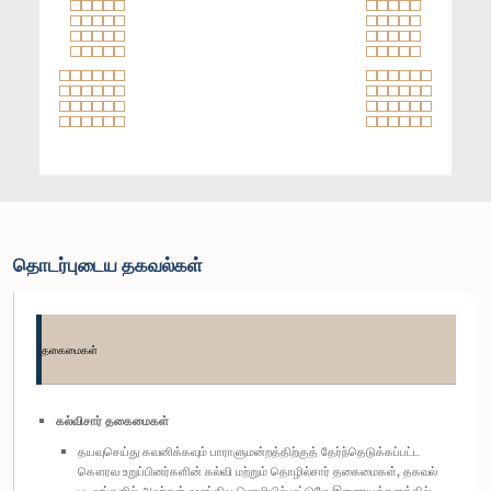
தொடர்புடைய தகவல்கள்
தகைமைகள்
கல்விசார் தகைமைகள்
தயவுசெய்து கவனிக்கவும் பாராளுமன்றத்திற்குத் தேர்ந்தெடுக்கப்பட்ட
கௌரவ உறுப்பினர்களின் கல்வி மற்றும் தொழில்சார் தகைமைகள், தகவல்
படிவங்களில் அவர்கள் வழங்கிய மொழியில் மட்டுமே இணையத்தளத்தில்