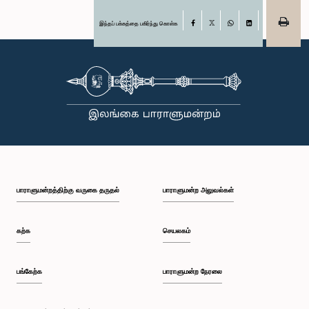
இந்தப் பக்கத்தை பகிர்ந்து கொள்க
Facebook
X
WhatsApp
LinkedIn
பாராளுமன்றத்திற்கு வருகை தருதல்
பாராளுமன்ற அலுவல்கள்
கற்க
செயலகம்
பங்கேற்க
பாராளுமன்ற நேரலை