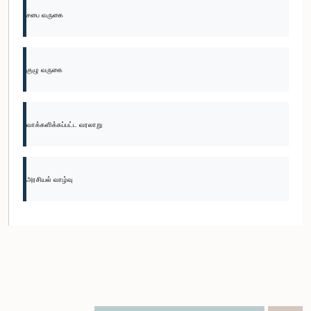
சபை வருகை
குழு வருகை
வாக்களிக்கப்பட்ட வரலாறு
அரசியல் வாழ்வு