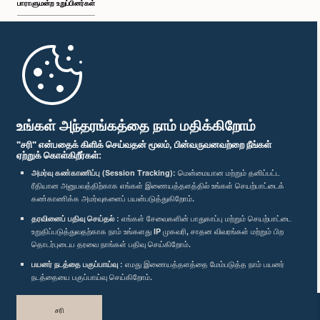
பாராளுமன்ற உறுப்பினர்கள்
முதற்பக்கம்
பாராளுமன்ற கையடக்க செயலி
உங்கள் அந்தரங்கத்தை நாம் மதிக்கிறோம்
"சரி" என்பதைக் கிளிக் செய்வதன் மூலம், பின்வருவனவற்றை நீங்கள்
ஏற்றுக் கொள்கிறீர்கள்:
அமர்வு கண்காணிப்பு (Session Tracking):
மென்மையான மற்றும் தனிப்பட்ட
ரீதியான அனுபவத்திற்காக எங்கள் இணையத்தளத்தில் உங்கள் செயற்பாட்டைக்
எம்மை பின்தொடர்க :
கண்காணிக்க அமர்வுகளைப் பயன்படுத்துகிறோம்.
தரவினைப் பதிவு செய்தல் :
எங்கள் சேவைகளின் பாதுகாப்பு மற்றும் செயற்பாட்டை
விருதுகள்
உறுதிப்படுத்துவதற்காக நாம் உங்களது IP முகவரி, சாதன விவரங்கள் மற்றும் பிற
தொடர்புடைய தரவை நாங்கள் பதிவு செய்கிறோம்.
பயனர் நடத்தை பகுப்பாய்வு :
எமது இணையத்தளத்தை மேம்படுத்த நாம் பயனர்
தனியுரிமைக் கொள்கை
நடத்தையை பகுப்பாய்வு செய்கிறோம்.
பதிப்புரிமை © இலங்கை பாராளுமன்றம்.
சரி
முழுப்பதிப்புரிமையுடையது.