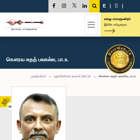
E
|
සි
|
எனது பாராளுமன்றம்
இங்கே உள்நுழைக
கௌரவ சுதத் பலகல்ல, பா.உ.
முதற்பக்கம்
உறுப்பினர்கள் தகவல் திரட்டு
கௌரவ சுதத் பலகல்ல, பா.உ.
02