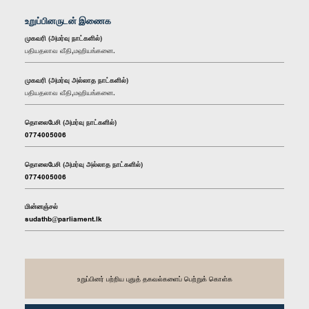
உறுப்பினருடன் இணைக
முகவரி (அமர்வு நாட்களில்)
பதியதலாவ வீதி,மஹியங்கனை.
முகவரி (அமர்வு அல்லாத நாட்களில்)
பதியதலாவ வீதி,மஹியங்கனை.
தொலைபேசி (அமர்வு நாட்களில்)
0774005006
தொலைபேசி (அமர்வு அல்லாத நாட்களில்)
0774005006
மின்னஞ்சல்
sudathb@parliament.lk
உறுப்பினர் பற்றிய புதுத் தகவல்களைப் பெற்றுக் கொள்க