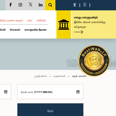
E
|
සි
|
எனது பாராளுமன்றம்
திற்கு வருகை தருதல்
கற்க
பங்கேற்க
இங்கே உங்கள் கணக்கிற்கு
உள்நுழைக
ல்கள்
செயலகம்
பாராளுமன்ற நேரலை
முதற்பக்கம்
வருகைகள்
சுதத் பலகல்ல
திகதி வரை (YYYY-MM-DD)
தேடு