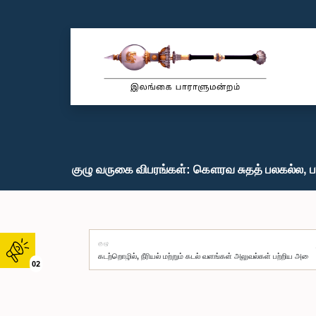
குழு வருகை விபரங்கள்: கௌரவ சுதத் பலகல்ல, ப
குழு
02