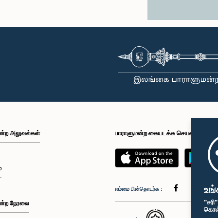
ன்ற அலுவல்கள்
பாராளுமன்ற கையடக்க செயலி
்
உங்
எம்மை பின்தொடர்க :
"சரி
ன்ற நேரலை
கொள்க