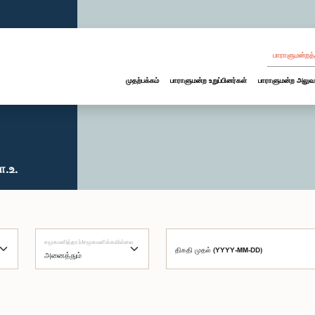
பாராளுமன்றத்
முதற்பக்கம்
பாராளுமன்ற உறுப்பினர்கள்
பாராளுமன்ற அலுவ
ா.உ.
சமூகமளித்தார்/சமூகமளிக்கவில்லை
திகதி முதல் (YYYY-MM-DD)